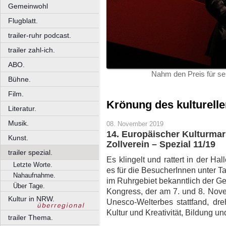
Gemeinwohl
Flugblatt.
trailer-ruhr podcast.
trailer zahl-ich.
ABO.
Nahm den Preis für se
Bühne.
Film.
Krönung des kulturelle
Literatur.
Musik.
08. November 2019
14. Europäischer Kulturmar
Kunst.
Zollverein – Spezial 11/19
trailer spezial.
Es klingelt und rattert in der Ha
Letzte Worte.
es für die BesucherInnen unter T
Nahaufnahme.
im Ruhrgebiet bekanntlich der Ges
Über Tage.
Kongress, der am 7. und 8. Nov
Kultur in NRW.
Unesco-Welterbes stattfand, dre
Kultur und Kreativität, Bildung u
trailer Thema.