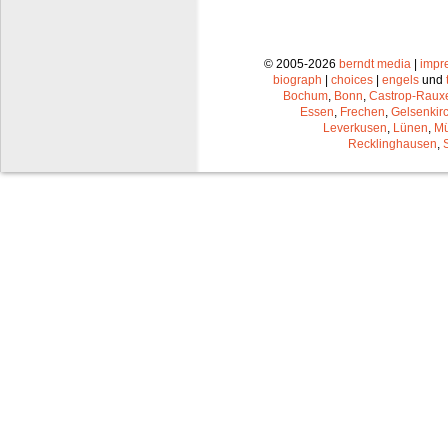
© 2005-2026
berndt media
|
impr
biograph
|
choices
|
engels
und
Bochum
,
Bonn
,
Castrop-Raux
Essen
,
Frechen
,
Gelsenkir
Leverkusen
,
Lünen
,
Mü
Recklinghausen
,