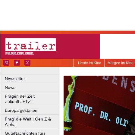
Heute im Kino
Morgen im Kino
Newsletter.
News.
Fragen der Zeit
Zukunft JETZT
Europa gestalten
Frag' die Welt | Gen Z &
Alpha
GuteNachrichten fürs