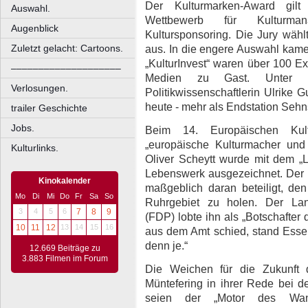
Der
Kulturmarken-Award gilt
Auswahl.
Wettbewerb für Kulturman
Augenblick
Kultursponsoring. Die Jury wäh
aus. In die engere Auswahl kamen
Zuletzt gelacht: Cartoons.
„KulturInvest“ waren über 100 E
––––––––––––––––––––
Medien zu Gast. Unter 
Verlosungen.
Politikwissenschaftlerin Ulrike G
heute - mehr als Endstation Sehn
trailer Geschichte
Jobs.
Beim 14. Europäischen Kult
„europäische Kulturmacher und K
Kulturlinks.
Oliver Scheytt wurde mit dem „L
Lebenswerk ausgezeichnet. Der 
Kinokalender
maßgeblich daran beteiligt, den
Mo
Di
Mi
Do
Fr
Sa
So
Ruhrgebiet zu holen. Der La
3
4
5
6
7
8
9
(FDP) lobte ihn als „Botschafter
10
11
12
13
14
15
16
aus dem Amt schied, stand Esse
denn je.“
12.669 Beiträge zu
3.883 Filmen im Forum
Die Weichen für die Zukunft 
Müntefering in ihrer Rede bei d
seien der „Motor des Wand