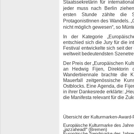
Staatssekretärin für internationa
jeder muss nach Berlin ziehen
ersten Stunde zählte die S
ProtagonistInnen des Wandels. 
nicht möglich gewesen“, so Münte
In der Kategorie „Europäisc
entschied sich die Jury für die i
Festival entwickelte sich seit d
weltweit bedeutendsten Szenetref
Der Preis der „Europäischen Kul
an
Hedwig Fijen, Direktorin 
Wanderbiennale brachte die 
Mauerfall zeitgenössische Ku
Ostblocks. Eine Agenda, die
Fije
in ihrer Dankesrede erklärte: „H
die Manifesta relevant für die Zuku
Übersicht der Kulturmarken-Award-P
Europäische Kulturmarke des Jahre
„jazzahead!“ (Bremen)
Europäische Trendmarke des Jahre