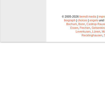
© 2005-2026
berndt media
|
impr
biograph
|
choices
|
engels
und
Bochum
,
Bonn
,
Castrop-Raux
Essen
,
Frechen
,
Gelsenkir
Leverkusen
,
Lünen
,
Mü
Recklinghausen
,