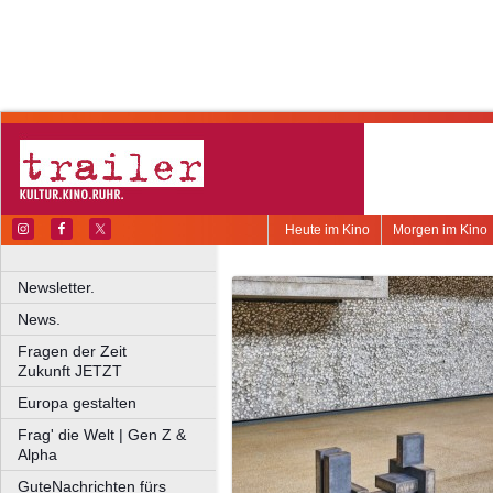
Heute im Kino
Morgen im Kino
Newsletter.
News.
Fragen der Zeit
Zukunft JETZT
Europa gestalten
Frag' die Welt | Gen Z &
Alpha
GuteNachrichten fürs