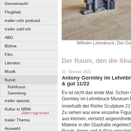
Gemeinwohl
Flugblatt.
trailer-ruhr podcast.
trailer zahl-ich.
ABO.
Wilhelm Lehmbruck, Der Ges
Bühne.
Film.
Der Raum, den die Sku
Literatur.
Musik.
31. Oktober 2022
Antony Gormley im Lehmbr
Kunst.
& gut 11/22
RuhrKunst.
Es ist nicht das erste Mal. Schon
Sammlung.
Gormley im Lehmbruck Museum Du
trailer spezial.
innerhalb der Reihe Sculpture 21
Kultur in NRW.
Zu sehen war eine einzelne Fig
aus kleinen, versetzt angeordnet
trailer Thema.
Materie in der Glashalle regelrec
Auswahl.
Raum, Innen und Außen verschm