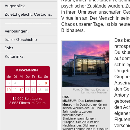
psychischer Zustände wurden. Zud
Augenblick
in ihren Umrissen unscharfen Ges
Zuletzt gelacht: Cartoons.
Virtuellen an. Der Mensch in sein
––––––––––––––––––––
Chaos unserer Tage, ist bis heute
Bildhauers.
Verlosungen.
trailer Geschichte
Das bes
retrosp
Jobs.
Duisbur
Kulturlinks.
auf dem
schmieg
Umgebu
Kinokalender
Gruppe 
Mo
Di
Mi
Do
Fr
Sa
So
Ausein
3
4
5
6
7
8
9
den Ges
10
11
12
13
14
15
16
Foto: Dr Thomas Koester /
Lehmbruck Museum
Antony
DAS
12.669 Beiträge zu
geboren
MUSEUM:
Das
Lehmbruck
3.883 Filmen im Forum
Museum
in Duisburg gehört mit
den Ach
seinen Werken des 20. und 21.
Jahrhunderts zu den
eigene
bedeutendsten
Skulpturensammlungen
Figuren 
Europas. Seit 2008 ist der
versch
Nachlass des Bildhauers
Wilhelm Lehmbruck für Duisburg