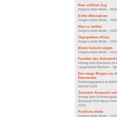
Kein schöner Zug
Holgers letzte Worte – 05/2
Echte Alternativen
Holgers letzte Worte – 04/2
Was zu beißen
Holgers letzte Worte – 03/2
Unpopuläres Klima
Holgers letzte Worte – 02/2
(Kein) Gesicht zeigen
Holgers letzte Worte – 01/2
Facetten des Antisemit
Vortrag und Diskussion im
Langendreer Bochum – Spe
Das ewige Ringen um d
Demokratie
Podiumsgespräch im KWI 
Spezial 11/25
Zwischen Anspruch und 
Vortrag über Erinnerungsku
Bochumer Fritz Bauer Foru
11/25
Positives bleibt
Holgers letzte Worte – 12/2