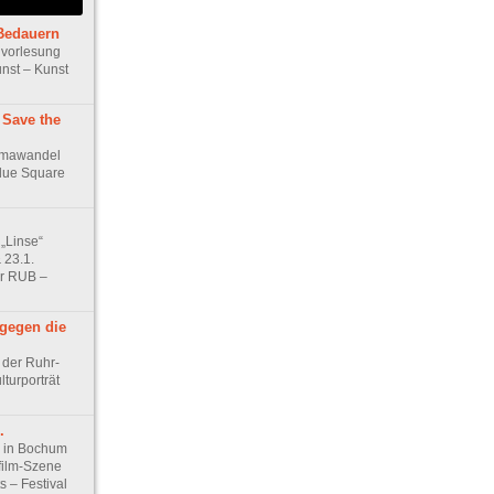
Bedauern
vorlesung
unst – Kunst
: Save the
limawandel
lue Square
 „Linse“
 23.1.
er RUB –
 gegen die
 der Ruhr-
lturporträt
.
l in Bochum
film-Szene
 – Festival