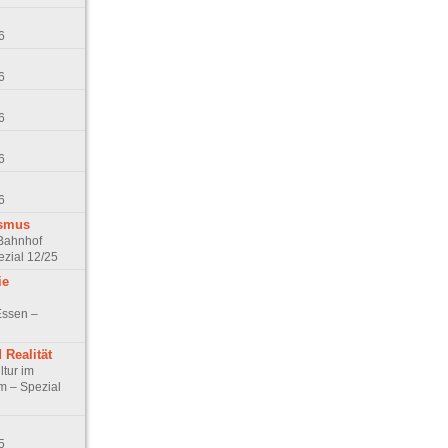
6
6
6
6
6
ismus
 Bahnhof
zial 12/25
ie
Essen –
Realität
ltur im
m – Spezial
5