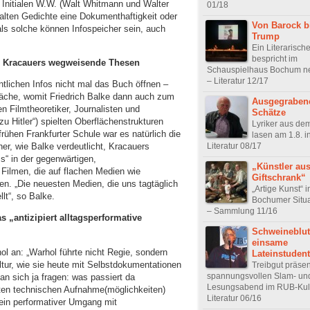
 Initialen W.W. (Walt Whitmann und Walter
01/18
halten Gedichte eine Dokumenthaftigkeit oder
Von Barock b
ls solche können Infospeicher sein, auch
Trump
Ein Literarisch
bespricht im
ied Kracauers wegweisende Thesen
Schauspielhaus Bochum n
– Literatur 12/17
ntlichen Infos nicht mal das Buch öffnen –
läche, womit Friedrich Balke dann auch zum
Ausgegrabene
n Filmtheoretiker, Journalisten und
Schätze
u Hitler“) spielten Oberflächenstrukturen
Lyriker aus de
frühen Frankfurter Schule war es natürlich die
lasen am 1.8. i
Literatur 08/17
er, wie Balke verdeutlicht, Kracauers
s“ in der gegenwärtigen,
„Künstler au
Filmen, die auf flachen Medien wie
Giftschrank“
n. „Die neuesten Medien, die uns tagtäglich
„Artige Kunst“ i
lt“, so Balke.
Bochumer Situa
– Sammlung 11/16
s „antizipiert alltagsperformative
Schweineblut
einsame
ol an: „Warhol führte nicht Regie, sondern
Lateinstuden
ultur, wie sie heute mit Selbstdokumentationen
Treibgut präsen
spannungsvollen Slam- un
an sich ja fragen: was passiert da
Lesungsabend im RUB-Kul
nten technischen Aufnahme(möglichkeiten)
Literatur 06/16
 ein performativer Umgang mit