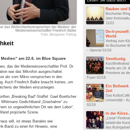
Rauben und 
Bochumer Ring
über Kolonialk
11/22
er das Wirklichkeitsversprechen der Medien: der
Medienwissenschaftler Friedrich Balke
Do-it-youself
Foto: Benjamin Trilling
World
Vortrag zum K
hkeit
im Bochumer B
– Spezial 01/18
 Medien“ am 22.6. im Blue Square
Streitlustig
Kurzfilmfestival
hen, das der Medienwissenschaftler Prof. Dr.
feierte am 18. &
ation war das Mikrofon ausgeschaltet.
Premiere an d
ser als vom Mikro versprochen in den
Foyer 02/18
g. Auch Friedrich Balke braucht keines, um
Ein Bollwerk
rechens der Medien einzusteigen.
Zeit
Das KulturCafé
ünften „Breaking Bad“-Staffel: Gael Boetticher
Universität – Ku
t Whitmans Gedichtband „Grashalme“ zu
02/18
inem so ungewöhnlichen Ort wie dem Labor“,
Wand projizierte Szene.
In der Kürze..
„Linse“-Festiva
aus will, ist etwas Banales wie
belebt die Kurz
rik-Band zu einer Art Hinweis, eine
des Ruhrgebiets