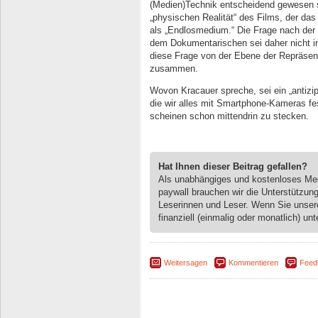
(Medien)Technik entscheidend gewesen s
„physischen Realität“ des Films, der da
als „Endlosmedium.“ Die Frage nach der 
dem Dokumentarischen sei daher nicht in 
diese Frage von der Ebene der Repräsenta
zusammen.
Wovon Kracauer spreche, sei ein „antizipie
die wir alles mit Smartphone-Kameras fes
scheinen schon mittendrin zu stecken.
Hat Ihnen dieser Beitrag gefallen?
Als unabhängiges und kostenloses M
paywall brauchen wir die Unterstützun
Leserinnen und Leser. Wenn Sie unse
finanziell (einmalig oder monatlich) unt
Weitersagen
Kommentieren
Feed