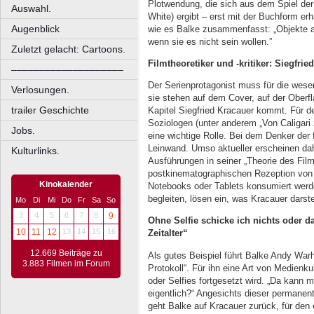
Plotwendung, die sich aus dem Spiel der
Auswahl.
White) ergibt – erst mit der Buchform er
Augenblick
wie es Balke zusammenfasst: „Objekte a
wenn sie es nicht sein wollen.”
Zuletzt gelacht: Cartoons.
Filmtheoretiker und -kritiker: Siegfr
––––––––––––––––––––
Der Serienprotagonist muss für die wese
Verlosungen.
sie stehen auf dem Cover, auf der Oberf
trailer Geschichte
Kapitel Siegfried Kracauer kommt. Für de
Soziologen (unter anderem „Von Caligari z
Jobs.
eine wichtige Rolle. Bei dem Denker der 
Leinwand. Umso aktueller erscheinen dah
Kulturlinks.
Ausführungen in seiner „Theorie des Film
postkinematographischen Rezeption von 
Kinokalender
Notebooks oder Tablets konsumiert werde
begleiten, lösen ein, was Kracauer darstel
Mo
Di
Mi
Do
Fr
Sa
So
3
4
5
6
7
8
9
Ohne Selfie schicke ich nichts oder da
10
11
12
13
14
15
16
Zeitalter“
12.669 Beiträge zu
Als gutes Beispiel führt Balke Andy Warh
3.883 Filmen im Forum
Protokoll“. Für ihn eine Art von Medienk
oder Selfies fortgesetzt wird. „Da kann m
eigentlich?“ Angesichts dieser permane
geht Balke auf Kracauer zurück, für den