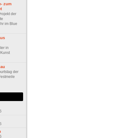
e- zum
t
rojekt der
te
uhr im Blue
aus
er in
Kunst
lau
urtstag der
Festmeile
6
6
n
6