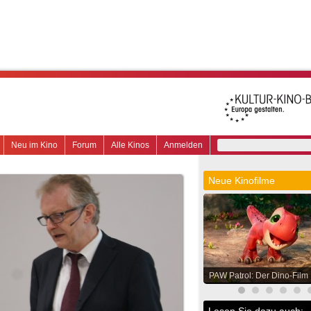
Neu im Kino
Forum
Alle Kinos
Anmelden
Neue Kinofilme
PAW Patrol: Der Dino-Film
Lesen Sie dazu auch: