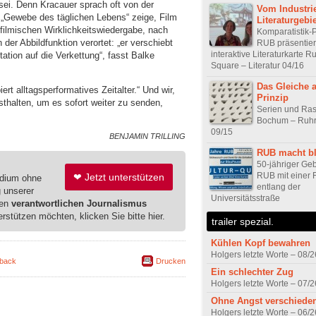
ei. Denn Kracauer sprach oft von der
Vom Industri
s „Gewebe des täglichen Lebens“ zeige, Film
Literaturgebie
filmischen Wirklichkeitswiedergabe, nach
Komparatistik-P
der Abbildfunktion verortet: „er verschiebt
RUB präsentier
interaktive Literaturkarte R
tion auf die Verkettung“, fasst Balke
Square – Literatur 04/16
Das Gleiche 
rt alltagsperformatives Zeitalter.“ Und wir,
Prinzip
thalten, um es sofort weiter zu senden,
Serien und Rast
Bochum – Ruhr
09/15
BENJAMIN TRILLING
RUB macht b
50-jähriger Geb
RUB mit einer 
❤ Jetzt unterstützen
edium ohne
entlang der
g unserer
Universitätsstraße
ren
verantwortlichen Journalismus
erstützen möchten, klicken Sie bitte hier.
trailer spezial.
Kühlen Kopf bewahren
Holgers letzte Worte – 08/2
back
Drucken
Ein schlechter Zug
Holgers letzte Worte – 07/2
Ohne Angst verschiede
Holgers letzte Worte – 06/2