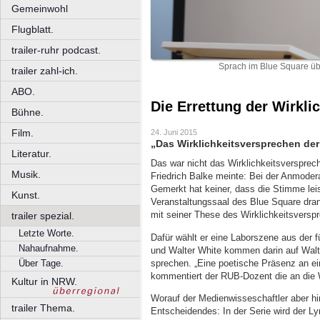
Gemeinwohl
Flugblatt.
trailer-ruhr podcast.
Sprach im Blue Square üb
trailer zahl-ich.
ABO.
Die Errettung der Wirklic
Bühne.
Film.
24. Juni 2015
„Das Wirklichkeitsversprechen der
Literatur.
Das war nicht das Wirklichkeitsversprec
Musik.
Friedrich Balke meinte: Bei der Anmoder
Gemerkt hat keiner, dass die Stimme lei
Kunst.
Veranstaltungssaal des Blue Square dran
mit seiner These des Wirklichkeitsversp
trailer spezial.
Letzte Worte.
Dafür wählt er eine Laborszene aus der f
Nahaufnahme.
und Walter White kommen darin auf Wal
sprechen. „Eine poetische Präsenz an e
Über Tage.
kommentiert der RUB-Dozent die an die 
Kultur in NRW.
Worauf der Medienwisseschaftler aber hin
trailer Thema.
Entscheidendes: In der Serie wird der Ly