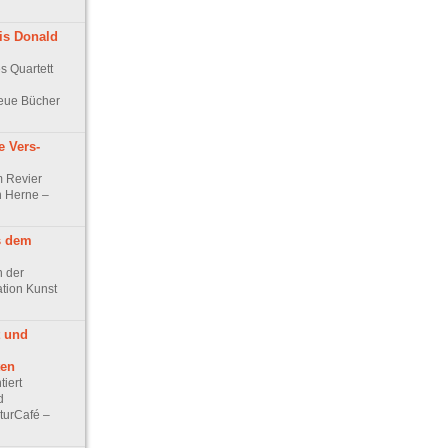
is Donald
es Quartett
eue Bücher
 Vers-
m Revier
n Herne –
s dem
n der
tion Kunst
 und
ten
tiert
d
turCafé –