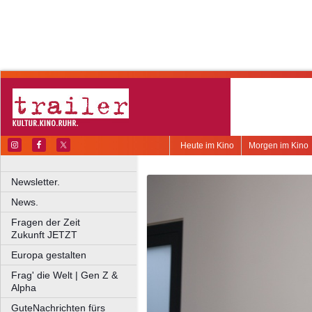
Heute im Kino
Morgen im Kino
Newsletter.
News.
Fragen der Zeit
Zukunft JETZT
Europa gestalten
Frag' die Welt | Gen Z &
Alpha
GuteNachrichten fürs