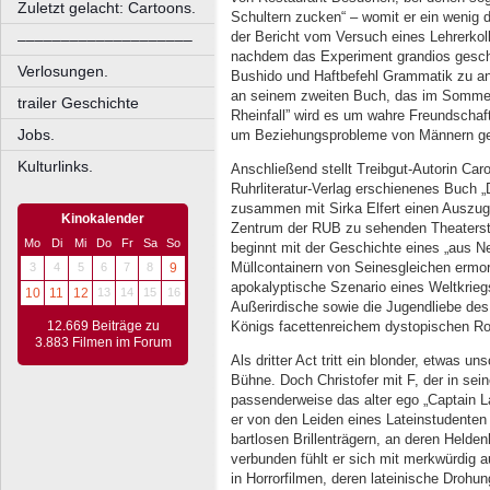
Zuletzt gelacht: Cartoons.
Schultern zucken“ – womit er ein wenig d
der Bericht vom Versuch eines Lehrerkol
––––––––––––––––––––
nachdem das Experiment grandios gesche
Verlosungen.
Bushido und Haftbefehl Grammatik zu anal
an seinem zweiten Buch, das im Sommer
trailer Geschichte
Rheinfall” wird es um wahre Freundschaf
Jobs.
um Beziehungsprobleme von Männern g
Kulturlinks.
Anschließend stellt Treibgut-Autorin Car
Ruhrliteratur-Verlag erschienenes Buch „
zusammen mit Sirka Elfert einen Auszug
Kinokalender
Zentrum der RUB zu sehenden Theaterstüc
Mo
Di
Mi
Do
Fr
Sa
So
beginnt mit der Geschichte eines „aus N
Müllcontainern von Seinesgleichen ermo
3
4
5
6
7
8
9
apokalyptische Szenario eines Weltkrieg
10
11
12
13
14
15
16
Außerirdische sowie die Jugendliebe des 
Königs facettenreichem dystopischen R
12.669 Beiträge zu
3.883 Filmen im Forum
Als dritter Act tritt ein blonder, etwas u
Bühne. Doch Christofer mit F, der in se
passenderweise das alter ego „Captain La
er von den Leiden eines Lateinstudenten 
bartlosen Brillenträgern, an deren Helden
verbunden fühlt er sich mit merkwürdig 
in Horrorfilmen, deren lateinische Droh