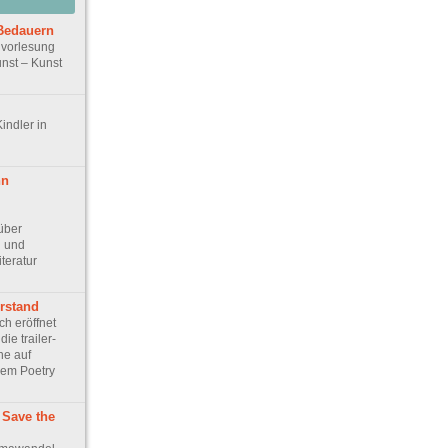
Bedauern
vorlesung
unst – Kunst
indler in
nn
“
über
h und
teratur
erstand
ich eröffnet
ie trailer-
ne auf
hem Poetry
: Save the