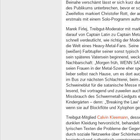
Beinahe verschämt lässt er sich kurz d
des Publikums unterbrechen, bevor er sch
Zweifellos markiert Christofer Rott, der
erstmals mit einem Solo-Programm auftr
Marek Firlej, Treibgut-Moderator mit markan
darauf von Captain Latin zu Captain Met
schnell verdeutlicht, wie richtig der Mode
die Welt eines Heavy-Metal-Fans. Seine
(weißen) Farbtupfer seiner sonst typisch
sein späteres Vatersein beginnend, weckt
Nachbarschaft: „Morgen früh, WENN SAT
seien Frauen in der Metal-Szene eher sp
lieber selbst nach Hause, um es dort auc
im Bus zur nächsten Schlachterei, beim
Schweineblut für die satanische Messe meh
lesend, frei vortragend und zuweilen auc
Missbrauch des Schwermetall-Liedguts 
Kindergärten – denn: „'Breaking the Law'
wenn sie auf Blockflöte und Xylophon ge
Treibgut-Mitglied
Calvin Kleemann
, dess
dunklen Kleidung hervorsticht, behandelt
lyrischen Texten die Probleme der Gegen
durch soziale Netzwerke über Schönheit
beeindruckend authentisch vorgetragenen