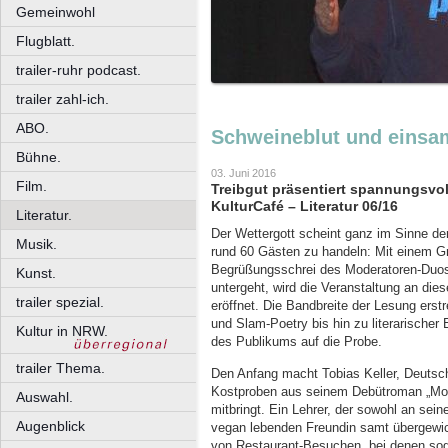
Gemeinwohl
Flugblatt.
trailer-ruhr podcast.
trailer zahl-ich.
ABO.
Schweineblut und einsa
Bühne.
03. Juni 2016
Film.
Treibgut präsentiert spannungsv
KulturCafé – Literatur 06/16
Literatur.
Der Wettergott scheint ganz im Sinne de
Musik.
rund 60 Gästen zu handeln: Mit einem Gr
Begrüßungsschrei des Moderatoren-Duos F
Kunst.
untergeht, wird die Veranstaltung an die
trailer spezial.
eröffnet. Die Bandbreite der Lesung ers
und Slam-Poetry bis hin zu literarischer E
Kultur in NRW.
des Publikums auf die Probe.
trailer Thema.
Den Anfang macht Tobias Keller, Deutsc
Kostproben aus seinem Debütroman „Morge
Auswahl.
mitbringt. Ein Lehrer, der sowohl an sei
Augenblick
vegan lebenden Freundin samt übergewich
von Restaurant-Besuchen, bei denen soga