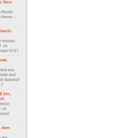
 Vers-
m Revier
n Herne –
dwich-
r müssen
. im
ratur 07/17
ute,
liest aus
chtet sind
 im Bahnhof
17
ß bin,
sch
cience
. im
pezial
s dem
n der