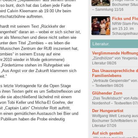
Bochumer Situa
r so bunt, doch hat das Leben jede Farbe
– Sammlung 11/16
 wird Calvin Kleemann ab 19.00 Uhr beim
rtschatzbühne auftreten.
Ficks und Fl
NRW-Slam-Fin
hardt mit seinem Text „Rückkehr der
am 15.10. im
ngenheit“ daran an – wobei er sich sicher ist,
Schauspielha
r als Menschen und diese nicht selten wie
unter dem Titel „Zombies – es leben die
Literatur.
 Musischen Zentrum der RUB inszeniert hat,
Verglimmende Hoffnun
zombies“ in seinem Essay auf eine
„Zündhölzer“ von Yevgenia
Ruhr.2010 wieder in Mode gekommene)
Literatur 08/26
: „Fördertürme stehen im Ruhrgebiet wie
: „Aus Angst vor der Zukunft klammern sich
Das Unaussprechliche 
Familienlebens
it.“
„Vertraute Gespenster“ vo
ls letzte Vortragende für die Open Stage
– Textwelten 08/26
n ihren Texten geht es um Selbstreflexion und
Glühender Zorn
 die sie abschließend lächelnd mit einem
„Das Teufelsbuch“ von Asta 
von Tobi Keller und Micha-El Goehre, der
Nordenhof – Textwelten 07
aptain Latin” Christofer Rott auftritt,
Der Hungerartist
s in einen gemütlichen Austausch bei Bier und
Wolfgang Welt: Lesung aus
 Publikum haben die Probe eindeutig
Bochumer Schriftstellers in
Literatur 07/26
Auf sich gestellt