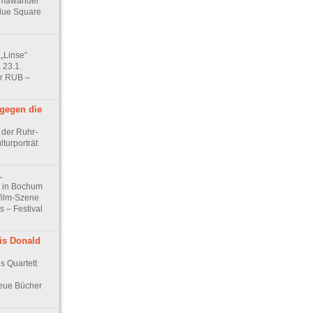
limawandel
lue Square
 „Linse“
 23.1.
er RUB –
 gegen die
 der Ruhr-
lturporträt
.
l in Bochum
film-Szene
 – Festival
is Donald
es Quartett
eue Bücher