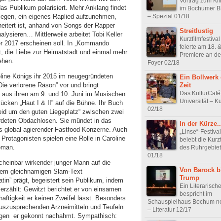
Vortrag zum K
as Publikum polarisiert. Mehr Anklang findet
im Bochumer B
legen, ein eigenes Raplied aufzunehmen,
– Spezial 01/18
itert ist, anhand von Songs der Rapper
Streitlustig
ysieren… Mittlerweile arbeitet Tobi Keller
Kurzfilmfestival
 2017 erscheinen soll. In „Kommando
feierte am 18. &
t, die Liebe zur Heimatstadt und einmal mehr
Premiere an d
ehen.
Foyer 02/18
oline Königs ihr 2015 im neugegründeten
Ein Bollwerk
Zeit
Die verlorene Räson” vor und bringt
Das KulturCafé
 aus ihren am 9. und 10. Juni im Musischen
Universität – Ku
ken „Haut I & II” auf die Bühne. Ihr Buch
02/18
eid um den guten Liegeplatz“ zwischen zwei
rdeten Obdachlosen. Sie mündet in das
In der Kürze..
s global agierender Fastfood-Konzerne. Auch
„Linse“-Festiva
Protagonisten spielen eine Rolle in Caroline
belebt die Kurz
oman.
des Ruhrgebiets
01/18
nscheinbar wirkender junger Mann auf die
Von Barock b
inem gleichnamigen Slam-Text
Trump
tin” prägt, begeistert sein Publikum, indem
Ein Literarisch
erzählt: Gewitzt berichtet er von einsamen
bespricht im
haftigkeit er keinen Zweifel lässt. Besonders
Schauspielhaus Bochum n
auszusprechenden Arzneimitteln und Teufeln
– Literatur 12/17
ungen er gekonnt nachahmt. Sympathisch: