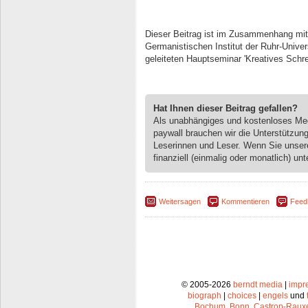
Dieser Beitrag ist im Zusammenhang mit
Germanistischen Institut der Ruhr-Uni
geleiteten Hauptseminar 'Kreatives Schre
Hat Ihnen dieser Beitrag gefallen?
Als unabhängiges und kostenloses M
paywall brauchen wir die Unterstützun
Leserinnen und Leser. Wenn Sie unse
finanziell (einmalig oder monatlich) unt
Weitersagen
Kommentieren
Feed
© 2005-2026
berndt media
|
impr
biograph
|
choices
|
engels
und
Bochum
,
Bonn
,
Castrop-Raux