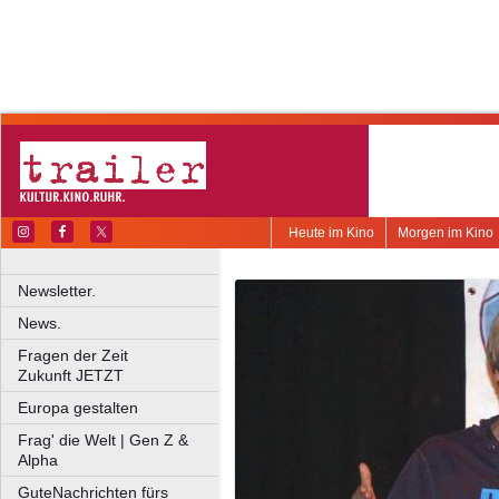
Heute im Kino
Morgen im Kino
Newsletter.
News.
Fragen der Zeit
Zukunft JETZT
Europa gestalten
Frag' die Welt | Gen Z &
Alpha
GuteNachrichten fürs