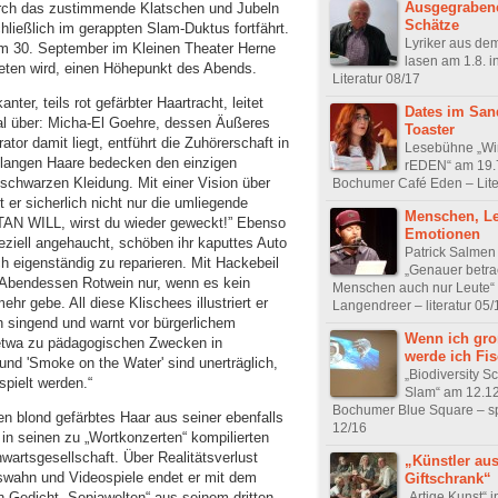
Ausgegrabene
urch das zustimmende Klatschen und Jubeln
Schätze
ließlich im gerappten Slam-Duktus fortfährt.
Lyriker aus de
 am 30. September im Kleinen Theater Herne
lasen am 1.8. i
eten wird, einen Höhepunkt des Abends.
Literatur 08/17
ter, teils rot gefärbter Haartracht, leitet
Dates im San
al über: Micha-El Goehre, dessen Äußeres
Toaster
rator damit liegt, entführt die Zuhörerschaft in
Lesebühne „Wi
 langen Haare bedecken den einzigen
rEDEN“ am 19.7
 schwarzen Kleidung. Mit einer Vision über
Bochumer Café Eden – Lite
 er sicherlich nicht nur die umliegende
Menschen, Le
AN WILL, wirst du wieder geweckt!” Ebenso
Emotionen
eziell angehaucht, schöben ihr kaputtes Auto
Patrick Salmen 
h eigenständig zu reparieren. Mit Hackebeil
„Genauer betra
 Abendessen Rotwein nur, wenn es kein
Menschen auch nur Leute“
r gebe. All diese Klischees illustriert er
Langendreer – literatur 05/
h singend und warnt vor bürgerlichem
Wenn ich gro
etwa zu pädagogischen Zwecken in
werde ich Fi
 und 'Smoke on the Water' sind unerträglich,
„Biodiversity S
spielt werden.“
Slam“ am 12.12
Bochumer Blue Square – s
en blond gefärbtes Haar aus seiner ebenfalls
12/16
 in seinen zu „Wortkonzerten“ kompilierten
wartsgesellschaft. Über Realitätsverlust
„Künstler au
swahn und Videospiele endet er mit dem
Giftschrank“
„Artige Kunst“ i
 Gedicht „Sepiawelten“ aus seinem dritten