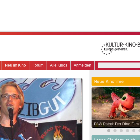
Neu im Kino
Forum
Alle Kinos
Anmelden
Neue Kinofilme
PAW Patrol: Der Dino-Film
Lesen Sie dazu auch: