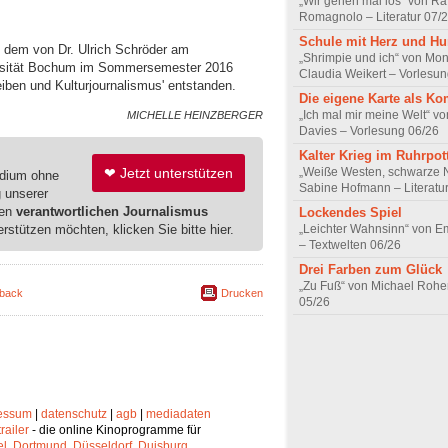
„Wir gehen mal los“ von Raf
Romagnolo – Literatur 07/
Schule mit Herz und H
 dem von Dr. Ulrich Schröder am
„Shrimpie und ich“ von Mon
versität Bochum im Sommersemester 2016
Claudia Weikert – Vorlesun
iben und Kulturjournalismus' entstanden.
Die eigene Karte als K
„Ich mal mir meine Welt“ vo
MICHELLE HEINZBERGER
Davies – Vorlesung 06/26
Kalter Krieg im Ruhrpot
„Weiße Westen, schwarze 
❤ Jetzt unterstützen
edium ohne
Sabine Hofmann – Literatu
g unserer
ren
verantwortlichen Journalismus
Lockendes Spiel
erstützen möchten, klicken Sie bitte hier.
„Leichter Wahnsinn“ von 
– Textwelten 06/26
Drei Farben zum Glück
„Zu Fuß“ von Michael Rohe
back
Drucken
05/26
essum
|
datenschutz
|
agb
|
mediadaten
trailer
- die online Kinoprogramme für
el
,
Dortmund
,
Düsseldorf
,
Duisburg
,