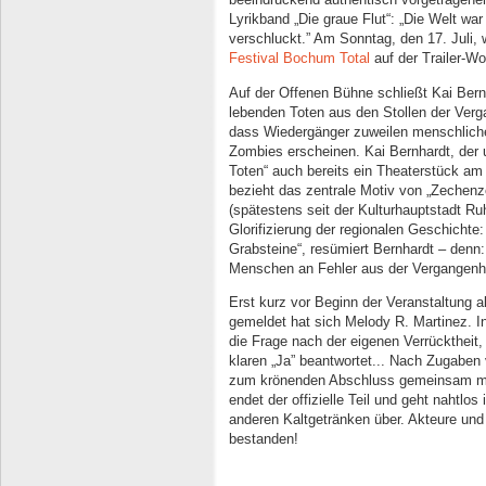
Lyrikband „Die graue Flut“: „Die Welt wa
verschluckt.” Am Sonntag, den 17. Juli,
Festival Bochum Total
auf der Trailer-Wo
Auf der Offenen Bühne schließt Kai Bern
lebenden Toten aus den Stollen der Verga
dass Wiedergänger zuweilen menschliche
Zombies erscheinen. Kai Bernhardt, der 
Toten“ auch bereits ein Theaterstück am
bezieht das zentrale Motiv von „Zechen
(spätestens seit der Kulturhauptstadt 
Glorifizierung der regionalen Geschichte
Grabsteine“, resümiert Bernhardt – denn
Menschen an Fehler aus der Vergangenhe
Erst kurz vor Beginn der Veranstaltung a
gemeldet hat sich Melody R. Martinez. I
die Frage nach der eigenen Verrücktheit,
klaren „Ja” beantwortet... Nach Zugaben 
zum krönenden Abschluss gemeinsam mit „C
endet der offizielle Teil und geht nahtlo
anderen Kaltgetränken über. Akteure und
bestanden!