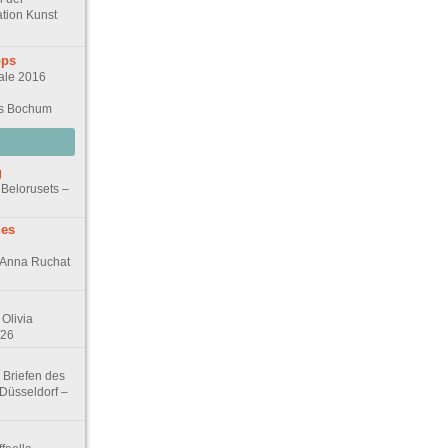
tion Kunst
ops
ale 2016
us Bochum
g
 Belorusets –
des
n Anna Ruchat
Olivia
/26
 Briefen des
 Düsseldorf –