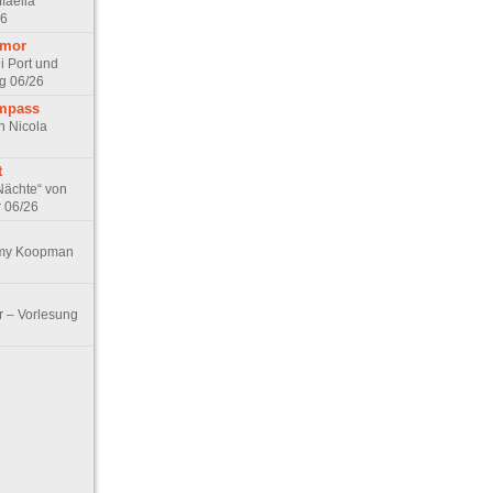
faella
26
umor
i Port und
g 06/26
ompass
n Nicola
t
Nächte“ von
r 06/26
Emy Koopman
r – Vorlesung