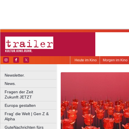
Heute im Kino
Morgen im Kino
Newsletter.
News.
Fragen der Zeit
Zukunft JETZT
Europa gestalten
Frag' die Welt | Gen Z &
Alpha
GuteNachrichten fürs