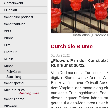
Gemeinwohl
Flugblatt.
trailer-ruhr podcast.
trailer zahl-ich.
ABO.
Installation „Discord
Bühne.
Film.
Durch die Blume
Literatur.
06. Juni 2022
Musik.
„Flowers!“ in der Kunst ab
Ruhrkunst 06/22
Kunst.
RuhrKunst.
Vom Dortmunder U-Turm lockt neb
Sammlung.
digitale Blumenwiese: Adolph Wi
Bilder“ auf die neue Ostwall-Aus
trailer spezial.
dem Vorplatz, den monatelang ein
Kultur in NRW.
nun echte Frühlingsblumen. Endl
diesen unguten Zeiten, könnte m
trailer Thema.
gerät auf Video-Monitoren unter
Auswahl.