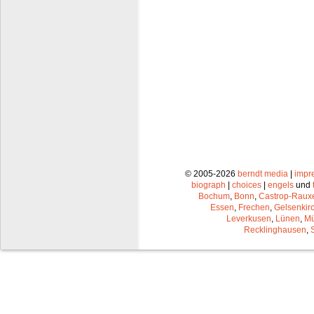
© 2005-2026
berndt media
|
impr
biograph
|
choices
|
engels
und
Bochum
,
Bonn
,
Castrop-Raux
Essen
,
Frechen
,
Gelsenkir
Leverkusen
,
Lünen
,
Mü
Recklinghausen
,