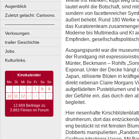
Wiese ins Wanken, kippt weg un
Augenblick
lautet wohl die Botschaft, sind mit
sondern von facettenreicher Symb
Zuletzt gelacht: Cartoons.
äußert beliebt. Rund 180 Werke 
––––––––––––––––––––
das Kuratorenteam zusammengetr
Moderne bis Multimedia und KI a
Verlosungen.
Empfinden, gesellschaftspolitisc
trailer Geschichte
Ausgangspunkt war die museums
Jobs.
der Rundgang mit expressionisti
Kulturlinks.
Münter, Beckmann – Rohlfs „Sonn
Exponat. Unter der Decke hängt
Kinokalender
Japan, stilisierte Blüten in krä
direkt nebenan Claire Morgans Vit
Mo
Di
Mi
Do
Fr
Sa
So
aufgefädelten Pusteblumen und t
3
4
5
6
7
8
9
der Gefühle ein, das durch den 
10
11
12
13
14
15
16
begleitet.
12.669 Beiträge zu
3.883 Filmen im Forum
Hier riesenhafte Kirschblütenbla
drumherum, dort das entzückend
eng bestückt ist mit feinsten Blu
Dobberts manipulierten „Random 
Grafiken kitschiger Vasen. Mit Be