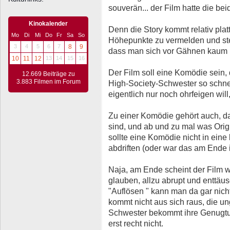
souverän... der Film hatte die beid
Kinokalender
Denn die Story kommt relativ platt
Mo
Di
Mi
Do
Fr
Sa
So
Höhepunkte zu vermelden und steu
3
4
5
6
7
8
9
dass man sich vor Gähnen kaum n
10
11
12
13
14
15
16
Der Film soll eine Komödie sein,
12.669 Beiträge zu
3.883 Filmen im Forum
High-Society-Schwester so schnel
eigentlich nur noch ohrfeigen will,
Zu einer Komödie gehört auch, da
sind, und ab und zu mal was Orig
sollte eine Komödie nicht in ei
abdriften (oder war das am Ende 
Naja, am Ende scheint der Film w
glauben, allzu abrupt und enttäu
"Auflösen " kann man da gar nic
kommt nicht aus sich raus, die u
Schwester bekommt ihre Genugtuu
erst recht nicht.