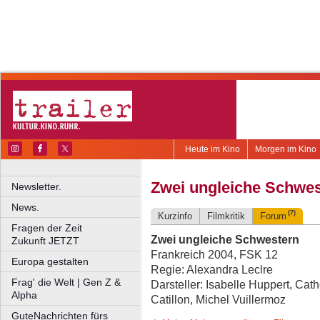
Heute im Kino
Morgen im Kino
Zwei ungleiche Schwes
Newsletter.
News.
(7)
Kurzinfo
Filmkritik
Forum
Fragen der Zeit
Zwei ungleiche Schwestern
Zukunft JETZT
Frankreich 2004, FSK 12
Europa gestalten
Regie: Alexandra Leclre
Frag' die Welt | Gen Z &
Darsteller: Isabelle Huppert, Cathe
Alpha
Catillon, Michel Vuillermoz
GuteNachrichten fürs