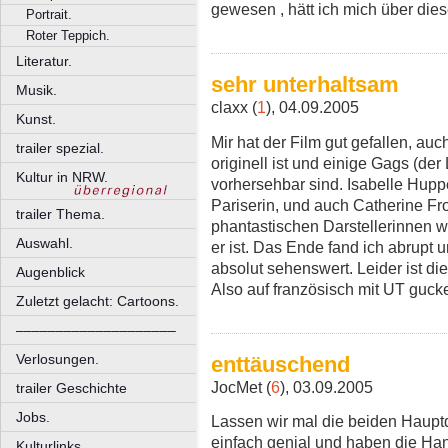
gewesen , hätt ich mich über die
Portrait.
Roter Teppich.
Literatur.
sehr unterhaltsam
Musik.
claxx (
1
), 04.09.2005
Kunst.
Mir hat der Film gut gefallen, au
trailer spezial.
originell ist und einige Gags (der
Kultur in NRW.
vorhersehbar sind. Isabelle Huppe
Pariserin, und auch Catherine Fro
trailer Thema.
phantastischen Darstellerinnen wä
Auswahl.
er ist. Das Ende fand ich abrupt u
absolut sehenswert. Leider ist di
Augenblick
Also auf französisch mit UT guck
Zuletzt gelacht: Cartoons.
––––––––––––––––––––
Verlosungen.
enttäuschend
JocMet (
6
), 03.09.2005
trailer Geschichte
Jobs.
Lassen wir mal die beiden Hauptd
einfach genial und haben die Han
Kulturlinks.