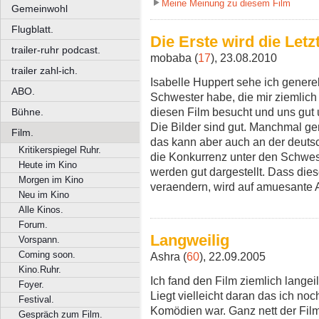
Meine Meinung zu diesem Film
Gemeinwohl
Flugblatt.
Die Erste wird die Letzt
trailer-ruhr podcast.
mobaba (
17
), 23.08.2010
trailer zahl-ich.
Isabelle Huppert sehe ich genere
ABO.
Schwester habe, die mir ziemlich
diesen Film besucht und uns gut u
Bühne.
Die Bilder sind gut. Manchmal ge
Film.
das kann aber auch an der deutsc
Kritikerspiegel Ruhr.
die Konkurrenz unter den Schwe
Heute im Kino
werden gut dargestellt. Dass die
Morgen im Kino
veraendern, wird auf amuesante A
Neu im Kino
Alle Kinos.
Forum.
Langweilig
Vorspann.
Coming soon.
Ashra (
60
), 22.09.2005
Kino.Ruhr.
Ich fand den Film ziemlich langeili
Foyer.
Liegt vielleicht daran das ich noc
Festival.
Komödien war. Ganz nett der Film
Gespräch zum Film.