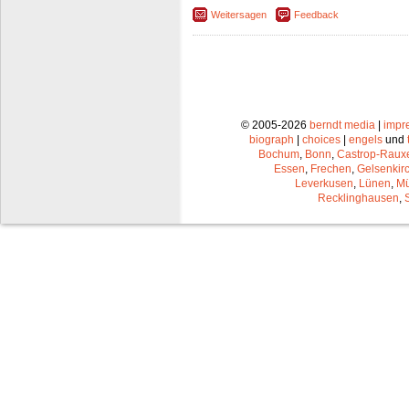
Weitersagen
Feedback
© 2005-2026
berndt media
|
impr
biograph
|
choices
|
engels
und
Bochum
,
Bonn
,
Castrop-Raux
Essen
,
Frechen
,
Gelsenkir
Leverkusen
,
Lünen
,
Mü
Recklinghausen
,