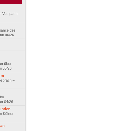
– Vorspann
ssance des
ann 06/26
er über
m 05/26
aum
espräch –
 im
er 04/26
eunden
im Kölner
 an