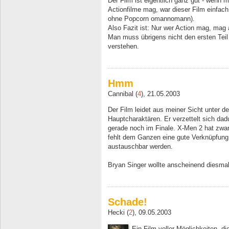
Der Film ist eigentlich ganz gut - wenn 
Actionfilme mag, war dieser Film einfa
ohne Popcorn omannomann).
Also Fazit ist: Nur wer Action mag, mag
Man muss übrigens nicht den ersten Tei
verstehen.
Hmm
Cannibal (
4
), 21.05.2003
Der Film leidet aus meiner Sicht unter 
Hauptcharaktären. Er verzettelt sich dad
gerade noch im Finale. X-Men 2 hat zwar
fehlt dem Ganzen eine gute Verknüpfung,
austauschbar werden.
Bryan Singer wollte anscheinend diesmal
Schade!
Hecki (
2
), 09.05.2003
Ein Film voller Möglichkeiten, di