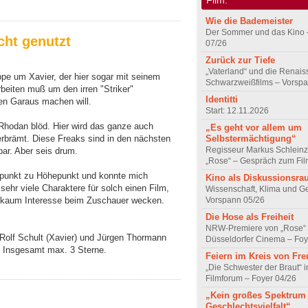
Wie die Bademeister
Der Sommer und das Kino 
icht genutzt
07/26
Zurück zur Tiefe
„Vaterland“ und die Renai
ppe um Xavier, der hier sogar mit seinem
Schwarzweißfilms – Vorsp
eiten muß um den irren "Striker"
Identitti
en Garaus machen will.
Start: 12.11.2026
Rhodan blöd. Hier wird das ganze auch
„Es geht vor allem um
Selbstermächtigung“
rbrämt. Diese Freaks sind in den nächsten
Regisseur Markus Schleinz
bar. Aber seis drum.
„Rose“ – Gespräch zum Fil
öhepunkt zu Höhepunkt und konnte mich
Kino als Diskussionsr
 sehr viele Charaktere für solch einen Film,
Wissenschaft, Klima und G
Vorspann 05/26
nd kaum Interesse beim Zuschauer wecken.
Die Hose als Freiheit
NRW-Premiere von „Rose“
Rolf Schult (Xavier) und Jürgen Thormann
Düsseldorfer Cinema – Foy
e. Insgesamt max. 3 Sterne.
Feiern im Kreis von Fr
„Die Schwester der Braut“ 
Filmforum – Foyer 04/26
„Kein großes Spektrum
Geschlechtsvielfalt“