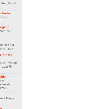
 über „Rose“
Scheibe
rin –
begann
tem“ 1960 –
n hilft nur
pann 01/26
 für die
berg – Wieder
ch zum Film
chte
hive
e lokale
12/25
nema Day –
no