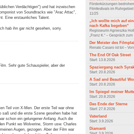
Förderkürzungen bedrohen
 üblichen Verdächtigen") und hat inzwischen
Filmfestivals im Ruhrgebie
Komponist von Soundtracks wie "Arac Attac",
11/25
. Eine erstaunliches Talent.
„Ich wollte mich auf ei
nach Kafka begeben“
Ich hab ihn gar nicht gesehen, sorry.
Regisseurin Agnieszka Hol
„Franz K.“ – Gespräch zum 
Der Meister des Filmpla
Renato Casaro ist tot – Vo
The End Of Oak Street
Start: 13.8.2026
ilm. Sehr gute Schauspieler, aber der
Spaziergang nach Syra
Start: 20.8.2026
A Sad and Beautiful Wo
Start: 20.8.2026
Im Spiegel meiner Mutt
Start: 20.8.2026
Das Ende der Sterne
en Teil von X-Men. Der erste Teil war ohne
Start: 27.8.2026
ino saß und die erste Szene gesehen habe hat
Vaterland
ar schon ein gelungener Anfang. Auch die
Start: 3.9.2026
 den Punkt wo Wolverine, Storm usw. Charles
Diamanti
in meinen Augen, gezogen. Aber der Film war
Start: 3.9.2026