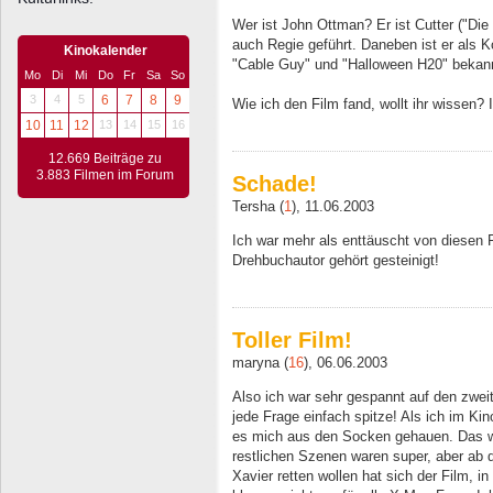
Wer ist John Ottman? Er ist Cutter ("Die
auch Regie geführt. Daneben ist er als 
Kinokalender
"Cable Guy" und "Halloween H20" bekannt
Mo
Di
Mi
Do
Fr
Sa
So
3
4
5
6
7
8
9
Wie ich den Film fand, wollt ihr wissen? 
10
11
12
13
14
15
16
12.669 Beiträge zu
3.883 Filmen im Forum
Schade!
Tersha (
1
), 11.06.2003
Ich war mehr als enttäuscht von diesen F
Drehbuchautor gehört gesteinigt!
Toller Film!
maryna (
16
), 06.06.2003
Also ich war sehr gespannt auf den zweit
jede Frage einfach spitze! Als ich im K
es mich aus den Socken gehauen. Das w
restlichen Szenen waren super, aber ab
Xavier retten wollen hat sich der Film, 