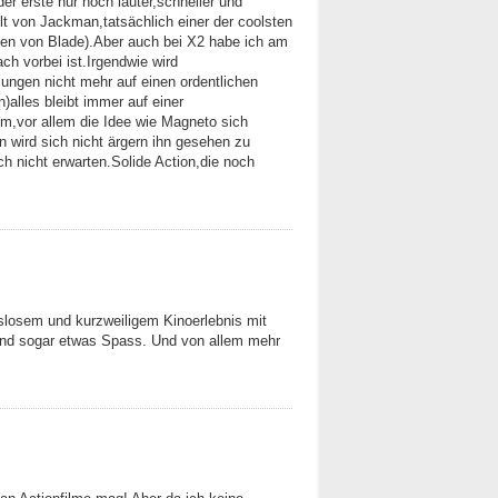
 der erste nur noch lauter,schneller und
elt von Jackman,tatsächlich einer der coolsten
en von Blade).Aber auch bei X2 habe ich am
ch vorbei ist.Irgendwie wird
ungen nicht mehr auf einen ordentlichen
alles bleibt immer auf einer
lm,vor allem die Idee wie Magneto sich
n wird sich nicht ärgern ihn gesehen zu
 nicht erwarten.Solide Action,die noch
hslosem und kurzweiligem Kinoerlebnis mit
und sogar etwas Spass. Und von allem mehr