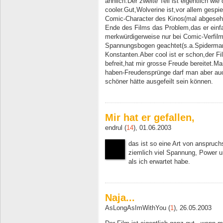
ähnlich:Der zweite Teil ist eigentlich wie
cooler.Gut,Wolverine ist,vor allem gespi
Comic-Character des Kinos(mal abgeseh
Ende des Films das Problem,das er einfa
merkwürdigerweise nur bei Comic-Verfilm
Spannungsbogen geachtet(s.a.Spiderman)
Konstanten.Aber cool ist er schon,der Fi
befreit,hat mir grosse Freude bereitet.Ma
haben-Freudensprünge darf man aber auch
schöner hätte ausgefeilt sein können.
Mir hat er gefallen,
endrul (
14
), 01.06.2003
das ist so eine Art von anspruc
ziemlich viel Spannung, Power 
als ich erwartet habe.
Naja...
AsLongAsImWithYou (
1
), 26.05.2003