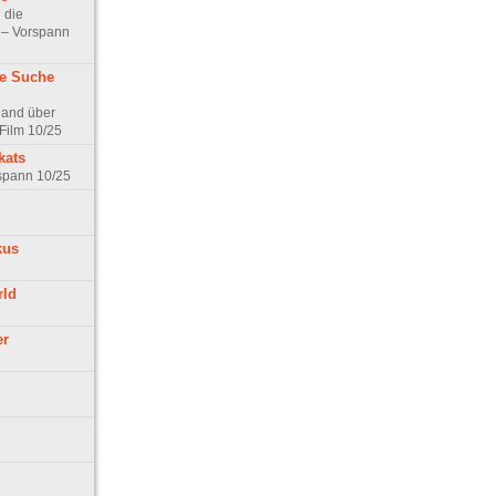
 die
t – Vorspann
ne Suche
land über
Film 10/25
kats
rspann 10/25
kus
rld
er