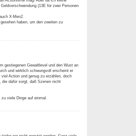
man Actionfilme mag! Aber da ich keine
ch Geldverschwendung (13E für zwei Personen
 auch X-Men2.
l gesehen haben, um den zweiten zu
dem gestiegenen Gewaltlevel und den Wust an
urch und wirklich schwungvoll erscheint er
 viel Action und genug zu erzählen, doch
 die dafür sorgt, daß Szenen nicht
 zu viele Dinge auf einmal.
e leider gar nicht genutzt werden. Ganz viele