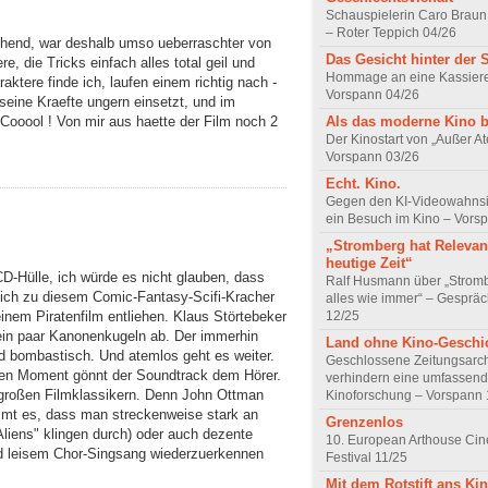
Schauspielerin Caro Braun
– Roter Teppich 04/26
schend, war deshalb umso ueberraschter von
Das Gesicht hinter der 
e, die Tricks einfach alles total geil und
Hommage an eine Kassiere
aktere finde ich, laufen einem richtig nach -
Vorspann 04/26
 seine Kraefte ungern einsetzt, und im
Als das moderne Kino 
 Cooool ! Von mir aus haette der Film noch 2
Der Kinostart von „Außer A
Vorspann 03/26
Echt. Kino.
Gegen den KI-Videowahnsin
ein Besuch im Kino – Vors
„Stromberg hat Relevanz
heutige Zeit“
D-Hülle, ich würde es nicht glauben, dass
Ralf Husmann über „Strom
lich zu diesem Comic-Fantasy-Scifi-Kracher
alles wie immer“ – Gesprä
einem Piratenfilm entliehen. Klaus Störtebeker
12/25
ein paar Kanonenkugeln ab. Der immerhin
Land ohne Kino-Geschi
nd bombastisch. Und atemlos geht es weiter.
Geschlossene Zeitungsarc
hen Moment gönnt der Soundtrack dem Hörer.
verhindern eine umfassend
 großen Filmklassikern. Denn John Ottman
Kinoforschung – Vorspann 
mmt es, dass man streckenweise stark an
Grenzenlos
Aliens" klingen durch) oder auch dezente
10. European Arthouse Ci
nd leisem Chor-Singsang wiederzuerkennen
Festival 11/25
Mit dem Rotstift ans Ki