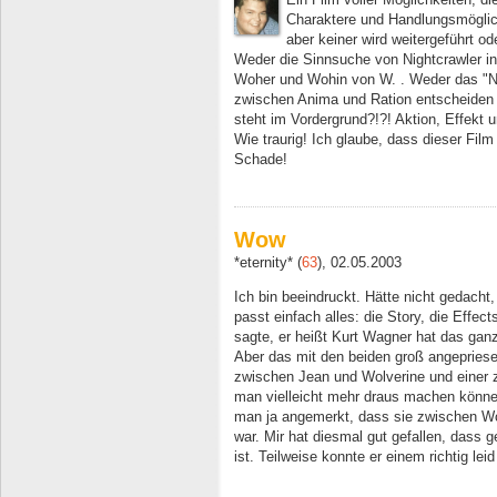
Charaktere und Handlungsmöglic
aber keiner wird weitergeführt o
Weder die Sinnsuche von Nightcrawler i
Woher und Wohin von W. . Weder das "Ni
zwischen Anima und Ration entscheiden 
steht im Vordergrund?!?! Aktion, Effekt u
Wie traurig! Ich glaube, dass dieser Fil
Schade!
Wow
*eternity* (
63
), 02.05.2003
Ich bin beeindruckt. Hätte nicht gedacht,
passt einfach alles: die Story, die Effect
sagte, er heißt Kurt Wagner hat das ganz
Aber das mit den beiden groß angepriese
zwischen Jean und Wolverine und einer 
man vielleicht mehr draus machen könne
man ja angemerkt, dass sie zwischen Wo
war. Mir hat diesmal gut gefallen, dass 
ist. Teilweise konnte er einem richtig le