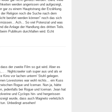
hkeiten werden angerissen und aufgezeigt,
der gar zu einem Hauptstrang der Erzählung.
n der Religion noch die Suche nach dem
cht berührt werden können" noch das sich
müssen... Ach... So viel Potenzial und was
nd die Anlage der Handlung des dritten Teils.
m beim Publikum durchfallen wird. Echt
 dass der zweite Film so gut wird. Aber es
s,... . Nightcrawler sah super aus und als er
e Kino vor lachen unterm' Stuhl gelegen.
nen Lovestories war wohl nichts... ein Kuss
zwischen Rogue und Iceman. Nun ja, hätte
n, jedenfalls bei Rogue und Iceman. Jean hat
lverine und Cyclops hin- und hergerissen
gezeigt wurde, dass auch Magneto verletzlich
id tun. Unbedingt ansehen!