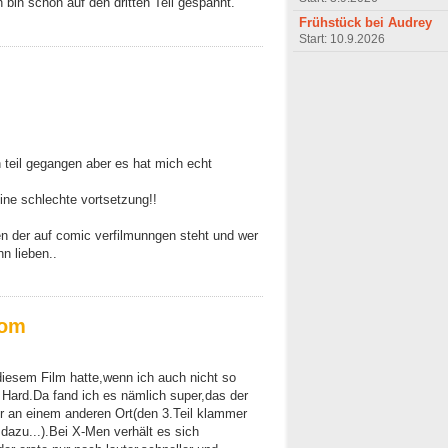
h bin schon auf den dritten Teil gespannt.
Frühstück bei Audrey
Start: 10.9.2026
n teil gegangen aber es hat mich echt
eine schlechte vortsetzung!!
en der auf comic verfilmunngen steht und wer
hn lieben..
rom
diesem Film hatte,wenn ich auch nicht so
e Hard.Da fand ich es nämlich super,das der
nur an einem anderen Ort(den 3.Teil klammer
 dazu...).Bei X-Men verhält es sich