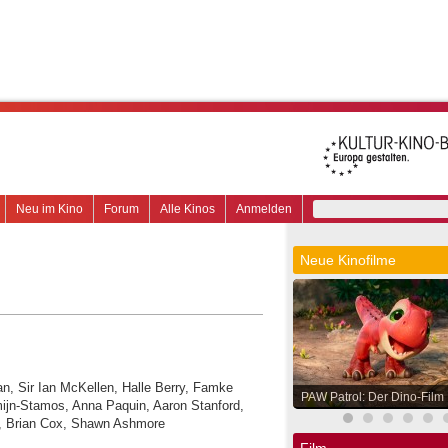
Neu im Kino
Forum
Alle Kinos
Anmelden
Neue Kinofilme
an, Sir Ian McKellen, Halle Berry, Famke
PAW Patrol: Der Dino-Film
jn-Stamos, Anna Paquin, Aaron Stanford,
, Brian Cox, Shawn Ashmore
Film.