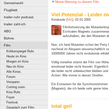
Meine Meinung zu diesem Film
Gemeinwohl
Flugblatt.
Viel Potenzial - Leider n
trailer-ruhr podcast.
Kinokeule (
541
), 02.01.2005
trailer zahl-ich.
Filmfortsetzung der Mutantentru
ABO.
Erzrivalen Magneto zusammenarb
aufzuhalten, der den Mutanten d
Bühne.
Nun, ich fand Mutanten schon bei Perry 
Film.
nochmal im Abspann wissenschaftlich ve
Kritikerspiegel Ruhr.
10000000 Jahren nicht evolutionär erklär
Heute im Kino
Morgen im Kino
Völlig ironiefrei stürmt der Film von H
emotional leider nicht fesseln. Eigentlich
Neu im Kino
die leider recht unbeleuchtet bleiben u
Alle Kinos.
Action: Wie immer in diesen Streifen.
Forum.
Vorspann.
Ein Extrastern für die Synchronstimmen 
Coming soon.
(Magneto), die ich beide sehr gerne hör
Kino.Ruhr.
Foyer.
Festival.
total geil
Gespräch zum Film.