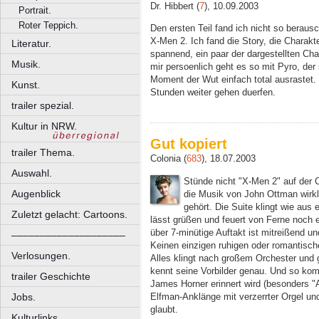
Dr. Hibbert (
7
), 10.09.2003
Portrait.
Roter Teppich.
Den ersten Teil fand ich nicht so berau
X-Men 2. Ich fand die Story, die Charakter
Literatur.
spannend, ein paar der dargestellten Char
Musik.
mir persoenlich geht es so mit Pyro, der
Moment der Wut einfach total ausrastet.
Kunst.
Stunden weiter gehen duerfen.
trailer spezial.
Kultur in NRW.
Gut kopiert
trailer Thema.
Colonia (
683
), 18.07.2003
Auswahl.
Stünde nicht "X-Men 2" auf der C
Augenblick
die Musik von John Ottman wirk
gehört. Die Suite klingt wie aus 
Zuletzt gelacht: Cartoons.
lässt grüßen und feuert von Ferne noch 
über 7-minütige Auftakt ist mitreißend u
––––––––––––––––––––
Keinen einzigen ruhigen oder romantisc
Verlosungen.
Alles klingt nach großem Orchester und
kennt seine Vorbilder genau. Und so ko
trailer Geschichte
James Horner erinnert wird (besonders "
Elfman-Anklänge mit verzerrter Orgel u
Jobs.
glaubt.
Kulturlinks.