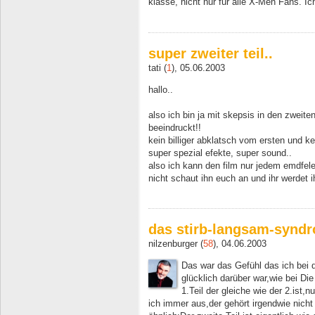
klasse, nicht nur für alle X-Men Fans. Ic
super zweiter teil..
tati (
1
), 05.06.2003
hallo..
also ich bin ja mit skepsis in den zweite
beeindruckt!!
kein billiger abklatsch vom ersten und k
super spezial efekte, super sound..
also ich kann den film nur jedem emdfel
nicht schaut ihn euch an und ihr werdet i
das stirb-langsam-synd
nilzenburger (
58
), 04.06.2003
Das war das Gefühl das ich bei 
glücklich darüber war,wie bei Di
1.Teil der gleiche wie der 2.ist,
ich immer aus,der gehört irgendwie nicht