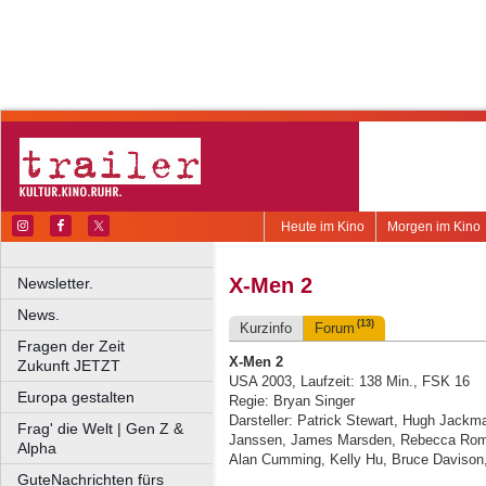
Heute im Kino
Morgen im Kino
X-Men 2
Newsletter.
News.
(13)
Kurzinfo
Forum
Fragen der Zeit
X-Men 2
Zukunft JETZT
USA 2003, Laufzeit: 138 Min., FSK 16
Europa gestalten
Regie: Bryan Singer
Darsteller: Patrick Stewart, Hugh Jackm
Frag' die Welt | Gen Z &
Janssen, James Marsden, Rebecca Romi
Alpha
Alan Cumming, Kelly Hu, Bruce Davison
GuteNachrichten fürs