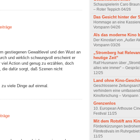
Schauspielerin Caro Braun
– Roter Teppich 04/26
Das Gesicht hinter der 
Hommage an eine Kassiere
eiträge
Vorspann 04/26
Als das moderne Kino 
Der Kinostart von „Außer A
Vorspann 03/26
dem gestiegenen Gewaltlevel und den Wust an
„Stromberg hat Relevanz
urch und wirklich schwungvoll erscheint er
heutige Zeit“
Ralf Husmann über „Strom
 viel Action und genug zu erzählen, doch
alles wie immer“ – Gesprä
 die dafür sorgt, daß Szenen nicht
12/25
Land ohne Kino-Geschi
 zu viele Dinge auf einmal.
Geschlossene Zeitungsarc
verhindern eine umfassend
Kinoforschung – Vorspann 
Grenzenlos
10. European Arthouse Ci
Festival 11/25
iträge
Mit dem Rotstift ans Ki
Förderkürzungen bedrohen
Filmfestivals im Ruhrgebie
11/25