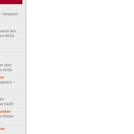
– Vorspann
ssance des
ann 06/26
er über
m 05/26
aum
espräch –
 im
er 04/26
eunden
im Kölner
 an