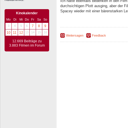
Ich hatte ebenfalls bedenken in den Film
durchsichtigen Plott ausging, aber der F
Spacey wieder mit einer bärenstarken Le
Kinokalender
Mo
Di
Mi
Do
Fr
Sa
So
3
4
5
6
7
8
9
10
11
12
13
14
15
16
Weitersagen
Feedback
12.669 Beiträge zu
3.883 Filmen im Forum