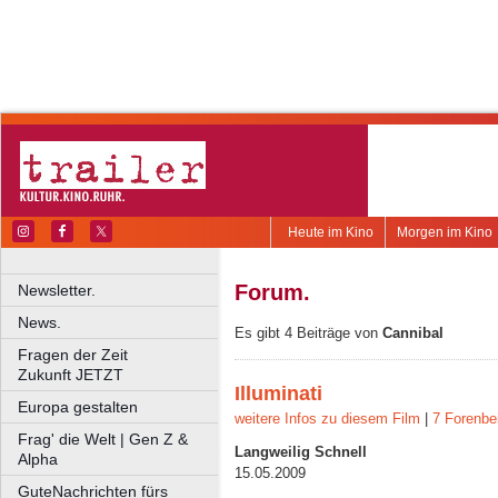
Heute im Kino
Morgen im Kino
Forum.
Newsletter.
News.
Es gibt 4 Beiträge von
Cannibal
Fragen der Zeit
Zukunft JETZT
Illuminati
Europa gestalten
weitere Infos zu diesem Film
|
7 Forenbe
Frag' die Welt | Gen Z &
Langweilig Schnell
Alpha
15.05.2009
GuteNachrichten fürs