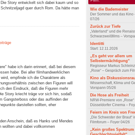
. Die Story entwickelt sich dabei kaum und so
re Schnitzeljagd quer durch Rom. Da hätte man
Wie die Bademeister
Der Sommer und das Kino 
07/26
Zurück zur Tiefe
„Vaterland“ und die Renai
Schwarzweißfilms – Vorsp
eiträge
Identitti
Start: 12.11.2026
„Es geht vor allem um
Selbstermächtigung“
Regisseur Markus Schleinz
re" habe ich darin erinnert, daß bei diesem
„Rose“ – Gespräch zum Fil
ssen habe. Bei aller filmhandwerklichen
 wird, empfinde ich die Charaktere als
Kino als Diskussionsr
Wissenschaft, Klima und G
ungsverhältnis zwischen den Figuren will
Vorspann 05/26
e ich den Eindruck, daß die Figuren mehr
ie Story kriecht träge vor sich hin, sodaß
Die Hose als Freiheit
m Gangsterboss oder das auffinden der
NRW-Premiere von „Rose“
epunkte darstellen sollten, eher
Düsseldorfer Cinema – Foy
Feiern im Kreis von Fr
„Die Schwester der Braut“ 
o den Anschein, daß es Hanks und Mendes
Filmforum – Foyer 04/26
n wollten und dabei vollkommen
„Kein großes Spektrum
Geschlechtsvielfalt“