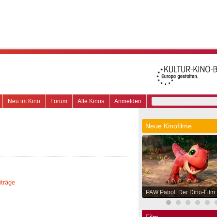
Neu im Kino
Forum
Alle Kinos
Anmelden
Neue Kinofilme
iträge
PAW Patrol: Der Dino-Film
Film.