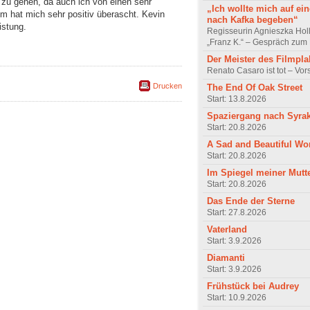
 zu gehen, da auch ich von einen sehr
„Ich wollte mich auf ei
ilm hat mich sehr positiv überascht. Kevin
nach Kafka begeben“
istung.
Regisseurin Agnieszka Hol
„Franz K.“ – Gespräch zum 
Der Meister des Filmpla
Renato Casaro ist tot – Vo
Drucken
The End Of Oak Street
Start: 13.8.2026
Spaziergang nach Syra
Start: 20.8.2026
A Sad and Beautiful Wo
Start: 20.8.2026
Im Spiegel meiner Mutt
Start: 20.8.2026
Das Ende der Sterne
Start: 27.8.2026
Vaterland
Start: 3.9.2026
Diamanti
Start: 3.9.2026
Frühstück bei Audrey
Start: 10.9.2026