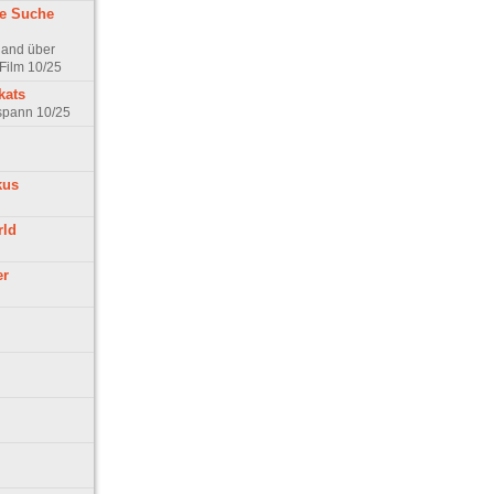
ne Suche
land über
Film 10/25
kats
rspann 10/25
kus
rld
er