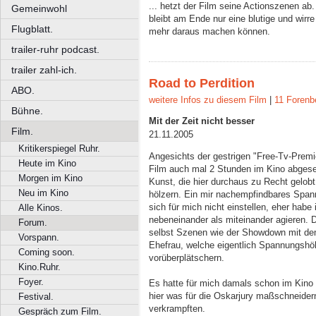
... hetzt der Film seine Actionszenen ab
Gemeinwohl
bleibt am Ende nur eine blutige und wir
Flugblatt.
mehr daraus machen können.
trailer-ruhr podcast.
trailer zahl-ich.
Road to Perdition
ABO.
weitere Infos zu diesem Film
|
11 Forenb
Bühne.
Mit der Zeit nicht besser
Film.
21.11.2005
Kritikerspiegel Ruhr.
Angesichts der gestrigen "Free-Tv-Premie
Heute im Kino
Film auch mal 2 Stunden im Kino abgese
Morgen im Kino
Kunst, die hier durchaus zu Recht gelobt
Neu im Kino
hölzern. Ein mir nachempfindbares Spann
sich für mich nicht einstellen, eher hab
Alle Kinos.
nebeneinander als miteinander agieren. D
Forum.
selbst Szenen wie der Showdown mit de
Vorspann.
Ehefrau, welche eigentlich Spannungshöh
Coming soon.
vorüberplätschern.
Kino.Ruhr.
Foyer.
Es hatte für mich damals schon im Kin
hier was für die Oskarjury maßschneider
Festival.
verkrampften.
Gespräch zum Film.