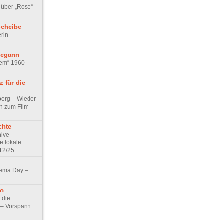
 über „Rose“
Scheibe
rin –
begann
tem“ 1960 –
 für die
berg – Wieder
ch zum Film
chte
hive
e lokale
12/25
nema Day –
no
 die
t – Vorspann