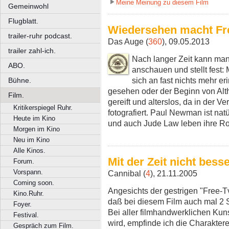
Meine Meinung zu diesem Film
Gemeinwohl
Flugblatt.
Wiedersehen macht Fr
trailer-ruhr podcast.
Das Auge (
360
), 09.05.2013
trailer zahl-ich.
Nach langer Zeit kann man
ABO.
anschauen und stellt fest
sich an fast nichts mehr er
Bühne.
gesehen oder der Beginn von Alth
Film.
gereift und alterslos, da in der V
Kritikerspiegel Ruhr.
fotografiert. Paul Newman ist na
Heute im Kino
und auch Jude Law leben ihre Ro
Morgen im Kino
Neu im Kino
Alle Kinos.
Mit der Zeit nicht bess
Forum.
Vorspann.
Cannibal (
4
), 21.11.2005
Coming soon.
Angesichts der gestrigen "Free-Tv
Kino.Ruhr.
daß bei diesem Film auch mal 2
Foyer.
Bei aller filmhandwerklichen Kuns
Festival.
wird, empfinde ich die Charaktere
Gespräch zum Film.