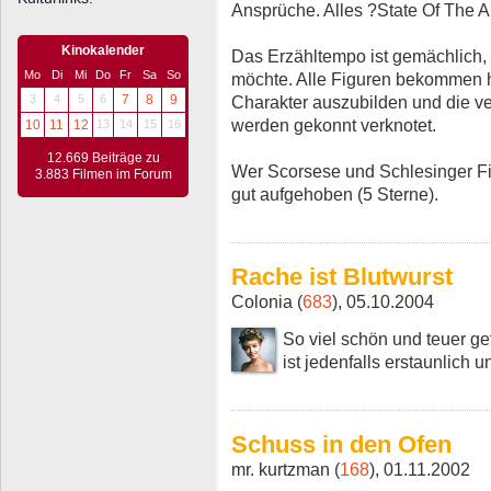
Ansprüche. Alles ?State Of The Ar
Kinokalender
Das Erzähltempo ist gemächlich,
Mo
Di
Mi
Do
Fr
Sa
So
möchte. Alle Figuren bekommen 
Charakter auszubilden und die 
3
4
5
6
7
8
9
werden gekonnt verknotet.
10
11
12
13
14
15
16
12.669 Beiträge zu
Wer Scorsese und Schlesinger Fil
3.883 Filmen im Forum
gut aufgehoben (5 Sterne).
Rache ist Blutwurst
Colonia (
683
), 05.10.2004
So viel schön und teuer ge
ist jedenfalls erstaunlich u
Schuss in den Ofen
mr. kurtzman (
168
), 01.11.2002