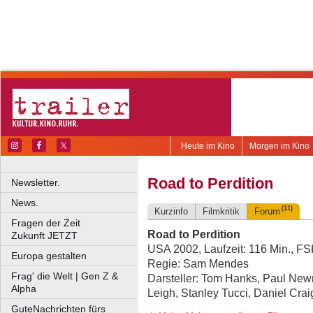
Heute im Kino
Morgen im Kino
Road to Perdition
Newsletter.
News.
(11)
Kurzinfo
Filmkritik
Forum
Fragen der Zeit
Road to Perdition
Zukunft JETZT
USA 2002, Laufzeit: 116 Min., F
Europa gestalten
Regie: Sam Mendes
Frag' die Welt | Gen Z &
Darsteller: Tom Hanks, Paul New
Alpha
Leigh, Stanley Tucci, Daniel Crai
GuteNachrichten fürs