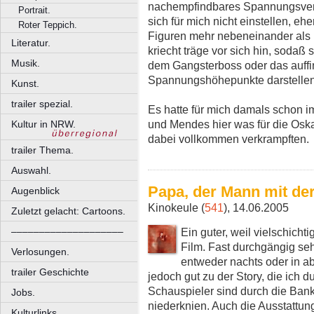
nachempfindbares Spannungsverh
Portrait.
sich für mich nicht einstellen, eh
Roter Teppich.
Figuren mehr nebeneinander als 
Literatur.
kriecht träge vor sich hin, soda
Musik.
dem Gangsterboss oder das auffi
Spannungshöhepunkte darstellen 
Kunst.
trailer spezial.
Es hatte für mich damals schon 
und Mendes hier was für die Osk
Kultur in NRW.
dabei vollkommen verkrampften.
trailer Thema.
Auswahl.
Papa, der Mann mit der 
Augenblick
Kinokeule (
541
), 14.06.2005
Zuletzt gelacht: Cartoons.
Ein guter, weil vielschic
––––––––––––––––––––
Film. Fast durchgängig seh
Verlosungen.
entweder nachts oder in 
trailer Geschichte
jedoch gut zu der Story, die ich
Schauspieler sind durch die Ban
Jobs.
niederknien. Auch die Ausstattung
Kulturlinks.