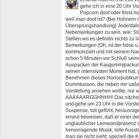
gehe ich in eine 20 Uhr V
Popcorn doof oder frisst 
weil man doof ist? (Bei Hühnern
Übersprungshandlung) Jedenfalls
Nebenwirkungen zu sein, wie: S
Stellen wo es definitiv nichts zu 
Bemerkungen (Oh, ist der böse u
kommuniziert und mit seinem Nac
schon 5 Minuten vor Schluß sein
Auspacken der Kaugummipackung n
seinen intensivsten Moment hat, 
Benehmen dieses Horrorpublkum
Dummtussen, die neben mir saßen
Vorstellung ansehen wollte, nur 
AAAAAARGGHHHH! Das nächste Ma
und gehe um 23 Uhr in die Vorste
Suspense, toll gefilmt, herausra
erneut beweisen, daß er einer d
unglaublicher Leinwandpräsenz si
hervorragende Musik, tolle Aussta
man sie nicht sieht: speziell die