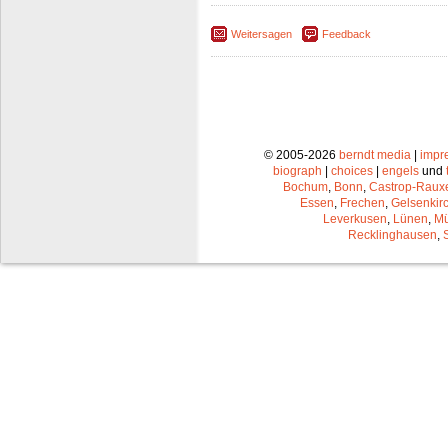
Weitersagen
Feedback
© 2005-2026
berndt media
|
impr
biograph
|
choices
|
engels
und
Bochum
,
Bonn
,
Castrop-Raux
Essen
,
Frechen
,
Gelsenkir
Leverkusen
,
Lünen
,
Mü
Recklinghausen
,