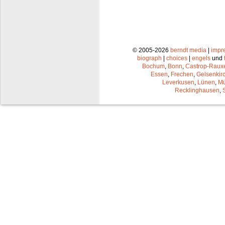
© 2005-2026
berndt media
|
impr
biograph
|
choices
|
engels
und
Bochum
,
Bonn
,
Castrop-Raux
Essen
,
Frechen
,
Gelsenkir
Leverkusen
,
Lünen
,
Mü
Recklinghausen
,