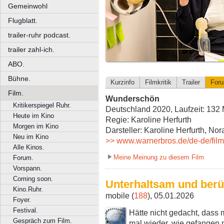
Gemeinwohl
Flugblatt.
trailer-ruhr podcast.
trailer zahl-ich.
ABO.
Bühne.
Kurzinfo
Filmkritik
Trailer
For
Film.
Wunderschön
Kritikerspiegel Ruhr.
Deutschland 2020, Laufzeit: 132 
Heute im Kino
Regie: Karoline Herfurth
Morgen im Kino
Darsteller: Karoline Herfurth, No
Neu im Kino
>> www.warnerbros.de/de-de/fil
Alle Kinos.
Meine Meinung zu diesem Film
Forum.
Vorspann.
Coming soon.
Unterhaltsam und ber
Kino.Ruhr.
mobile (
188
), 05.01.2026
Foyer.
Festival.
Hätte nicht gedacht, dass 
Gespräch zum Film.
mal wieder, wie gefangen m