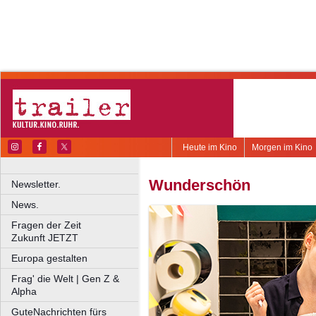
Heute im Kino
Morgen im Kino
Wunderschön
Newsletter.
News.
Fragen der Zeit
Zukunft JETZT
Europa gestalten
Frag' die Welt | Gen Z &
Alpha
GuteNachrichten fürs