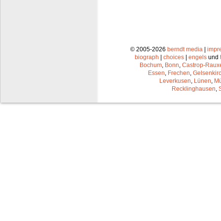
© 2005-2026
berndt media
|
impr
biograph
|
choices
|
engels
und
Bochum
,
Bonn
,
Castrop-Raux
Essen
,
Frechen
,
Gelsenkir
Leverkusen
,
Lünen
,
Mü
Recklinghausen
,