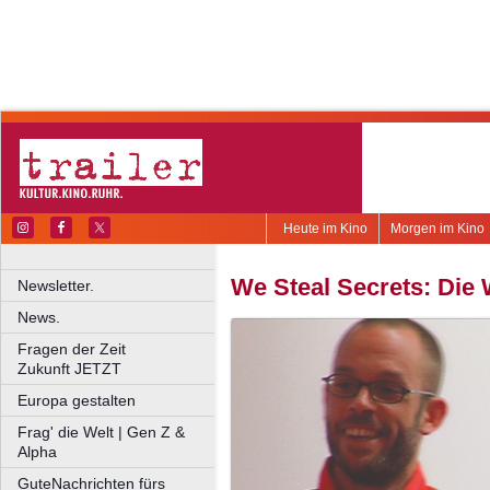
Heute im Kino
Morgen im Kino
We Steal Secrets: Die
Newsletter.
News.
Fragen der Zeit
Zukunft JETZT
Europa gestalten
Frag' die Welt | Gen Z &
Alpha
GuteNachrichten fürs