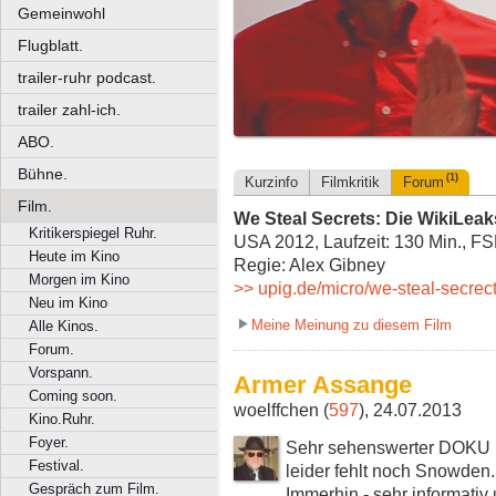
Gemeinwohl
Flugblatt.
trailer-ruhr podcast.
trailer zahl-ich.
ABO.
Bühne.
(1)
Kurzinfo
Filmkritik
Forum
Film.
We Steal Secrets: Die WikiLea
Kritikerspiegel Ruhr.
USA 2012, Laufzeit: 130 Min., F
Heute im Kino
Regie: Alex Gibney
Morgen im Kino
>> upig.de/micro/we-steal-secrec
Neu im Kino
Meine Meinung zu diesem Film
Alle Kinos.
Forum.
Vorspann.
Armer Assange
Coming soon.
woelffchen (
597
), 24.07.2013
Kino.Ruhr.
Foyer.
Sehr sehenswerter DOKU ü
Festival.
leider fehlt noch Snowden.
Gespräch zum Film.
Immerhin - sehr informativ 