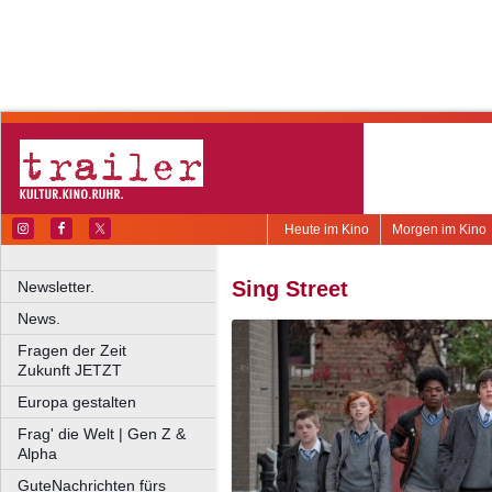
Heute im Kino
Morgen im Kino
Sing Street
Newsletter.
News.
Fragen der Zeit
Zukunft JETZT
Europa gestalten
Frag' die Welt | Gen Z &
Alpha
GuteNachrichten fürs