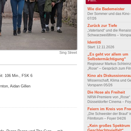
Wie die Bademeister
Der Sommer und das Kino 
07/26
Zurück zur Tiefe
„Vaterland“ und die Renai
Schwarzweißfilms – Vorsp
Identitti
Start: 12.11.2026
Sing Street
„Es geht vor allem um
Selbstermächtigung“
Regisseur Markus Schleinz
„Rose“ – Gespräch zum Fil
Kino als Diskussionsr
it: 106 Min., FSK 6
Wissenschaft, Klima und G
Vorspann 05/26
nton, Aidan Gillen
Die Hose als Freiheit
NRW-Premiere von „Rose“
Düsseldorfer Cinema – Foy
Feiern im Kreis von Fr
„Die Schwester der Braut“ 
Filmforum – Foyer 04/26
„Kein großes Spektrum
Geschlechtsvielfalt“