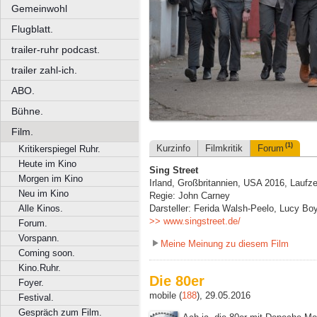
Gemeinwohl
Flugblatt.
trailer-ruhr podcast.
trailer zahl-ich.
ABO.
Bühne.
Film.
(1)
Kurzinfo
Filmkritik
Forum
Kritikerspiegel Ruhr.
Heute im Kino
Sing Street
Morgen im Kino
Irland, Großbritannien, USA 2016, Laufze
Neu im Kino
Regie: John Carney
Alle Kinos.
Darsteller: Ferida Walsh-Peelo, Lucy Boy
>> www.singstreet.de/
Forum.
Vorspann.
Meine Meinung zu diesem Film
Coming soon.
Kino.Ruhr.
Die 80er
Foyer.
mobile (
188
), 29.05.2016
Festival.
Gespräch zum Film.