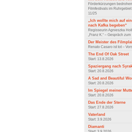
Förderkürzungen bedrohen
Filmfestivals im Ruhrgebie
11/25
„Ich wollte mich auf ei
nach Kafka begeben“
Regisseurin Agnieszka Hol
„Franz K.“ – Gespräch zum 
Der Meister des Filmpla
Renato Casaro ist tot – Vo
The End Of Oak Street
Start: 13.8.2026
Spaziergang nach Syra
Start: 20.8.2026
A Sad and Beautiful Wo
Start: 20.8.2026
Im Spiegel meiner Mutt
Start: 20.8.2026
Das Ende der Sterne
Start: 27.8.2026
Vaterland
Start: 3.9.2026
Diamanti
Start: 3.9.2026