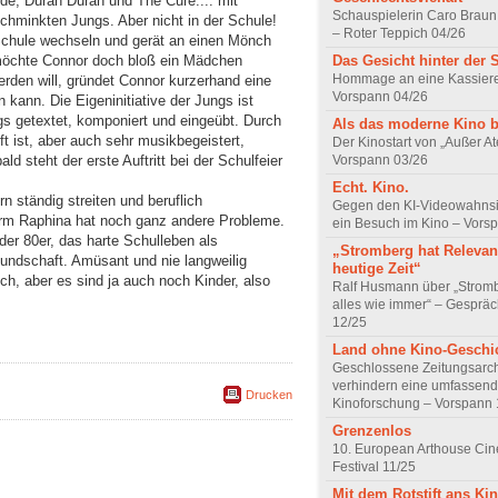
de, Duran Duran und The Cure.... mit
Schauspielerin Caro Braun
chminkten Jungs. Aber nicht in der Schule!
– Roter Teppich 04/26
Schule wechseln und gerät an einen Mönch
Das Gesicht hinter der 
i möchte Connor doch bloß ein Mädchen
Hommage an eine Kassiere
den will, gründet Connor kurzerhand eine
Vorspann 04/26
 kann. Die Eigeninitiative der Jungs ist
gs getextet, komponiert und eingeübt. Durch
Als das moderne Kino 
ft ist, aber auch sehr musikbegeistert,
Der Kinostart von „Außer A
Vorspann 03/26
 steht der erste Auftritt bei der Schulfeier
Echt. Kino.
n ständig streiten und beruflich
Gegen den KI-Videowahnsin
arm Raphina hat noch ganz andere Probleme.
ein Besuch im Kino – Vors
der 80er, das harte Schulleben als
„Stromberg hat Relevanz
undschaft. Amüsant und nie langweilig
heutige Zeit“
sch, aber es sind ja auch noch Kinder, also
Ralf Husmann über „Strom
alles wie immer“ – Gesprä
12/25
Land ohne Kino-Geschi
Geschlossene Zeitungsarc
verhindern eine umfassend
Drucken
Kinoforschung – Vorspann 
Grenzenlos
10. European Arthouse Ci
Festival 11/25
Mit dem Rotstift ans Ki