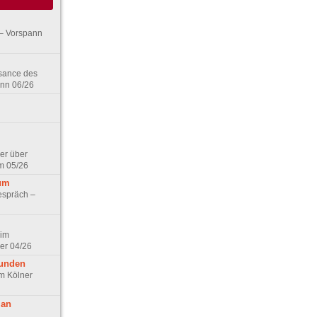
– Vorspann
ssance des
ann 06/26
er über
m 05/26
aum
espräch –
 im
er 04/26
eunden
im Kölner
 an