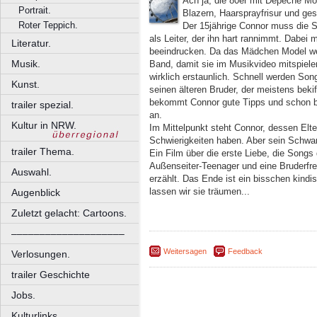
Ach ja, die 80er mit Depeche Mo
Portrait.
Blazern, Haarsprayfrisur und ges
Roter Teppich.
Der 15jährige Connor muss die 
als Leiter, der ihn hart rannimmt. Dabe
Literatur.
beeindrucken. Da das Mädchen Model wer
Musik.
Band, damit sie im Musikvideo mitspielen
wirklich erstaunlich. Schnell werden Son
Kunst.
seinen älteren Bruder, der meistens bekif
bekommt Connor gute Tipps und schon bald
trailer spezial.
an.
Kultur in NRW.
Im Mittelpunkt steht Connor, dessen Elter
Schwierigkeiten haben. Aber sein Schw
trailer Thema.
Ein Film über die erste Liebe, die Songs 
Außenseiter-Teenager und eine Bruderfre
Auswahl.
erzählt. Das Ende ist ein bisschen kindi
lassen wir sie träumen...
Augenblick
Zuletzt gelacht: Cartoons.
––––––––––––––––––––
Weitersagen
Feedback
Verlosungen.
trailer Geschichte
Jobs.
Kulturlinks.