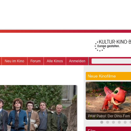
Neu im Kino
Forum
Alle Kinos
Anmelden
Neue Kinofilme
PAW Patrol: Der Dino-Film
Film.