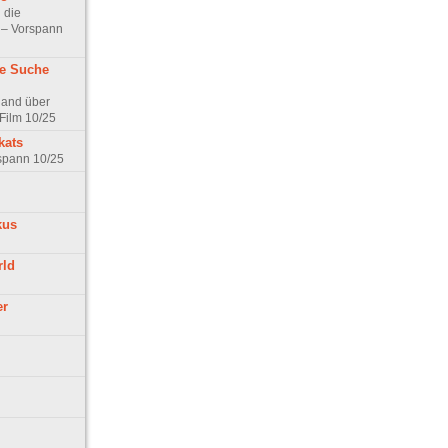
 die
t – Vorspann
ne Suche
land über
Film 10/25
kats
rspann 10/25
kus
rld
er