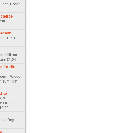
 über „Rose“
Scheibe
rin –
begann
tem“ 1960 –
n hilft nur
pann 01/26
 für die
berg – Wieder
ch zum Film
chte
hive
e lokale
12/25
nema Day –
no