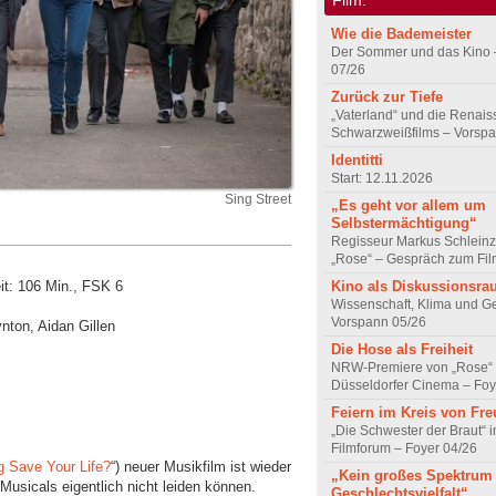
Wie die Bademeister
Der Sommer und das Kino 
07/26
Zurück zur Tiefe
„Vaterland“ und die Renai
Schwarzweißfilms – Vorsp
Identitti
Start: 12.11.2026
Sing Street
„Es geht vor allem um
Selbstermächtigung“
Regisseur Markus Schleinz
„Rose“ – Gespräch zum Fil
Kino als Diskussionsr
it: 106 Min., FSK 6
Wissenschaft, Klima und G
Vorspann 05/26
nton, Aidan Gillen
Die Hose als Freiheit
NRW-Premiere von „Rose“
Düsseldorfer Cinema – Foy
Feiern im Kreis von Fr
„Die Schwester der Braut“ 
Filmforum – Foyer 04/26
 Save Your Life?
“) neuer Musikfilm ist wieder
„Kein großes Spektrum
usicals eigentlich nicht leiden können.
Geschlechtsvielfalt“