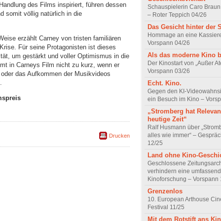
Handlung des Films inspiriert, führen dessen
Schauspielerin Caro Braun
 somit völlig natürlich in die
– Roter Teppich 04/26
Das Gesicht hinter der 
Hommage an eine Kassiere
Weise erzählt Carney von tristen familiären
Vorspann 04/26
rise. Für seine Protagonisten ist dieses
Als das moderne Kino 
ität, um gestärkt und voller Optimismus in die
Der Kinostart von „Außer A
t in Carneys Film nicht zu kurz, wenn er
Vorspann 03/26
rt oder das Aufkommen der Musikvideos
.
Echt. Kino.
Gegen den KI-Videowahnsin
mspreis
ein Besuch im Kino – Vors
„Stromberg hat Relevanz
heutige Zeit“
Ralf Husmann über „Strom
alles wie immer“ – Gesprä
Drucken
12/25
Land ohne Kino-Geschi
Geschlossene Zeitungsarc
verhindern eine umfassend
Kinoforschung – Vorspann 
Grenzenlos
10. European Arthouse Ci
Festival 11/25
Mit dem Rotstift ans Ki