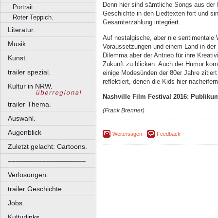
Denn hier sind sämtliche Songs aus der 
Portrait.
Geschichte in den Liedtexten fort und sind
Roter Teppich.
Gesamterzählung integriert.
Literatur.
Auf nostalgische, aber nie sentimentale 
Musik.
Voraussetzungen und einem Land in der K
Dilemma aber der Antrieb für ihre Kreativ
Kunst.
Zukunft zu blicken. Auch der Humor komm
trailer spezial.
einige Modesünden der 80er Jahre zitie
reflektiert, denen die Kids hier nacheifern
Kultur in NRW.
Nashville Film Festival 2016: Publiku
trailer Thema.
(Frank Brenner)
Auswahl.
Augenblick
Weitersagen
Feedback
Zuletzt gelacht: Cartoons.
––––––––––––––––––––
Verlosungen.
trailer Geschichte
Jobs.
Kulturlinks.