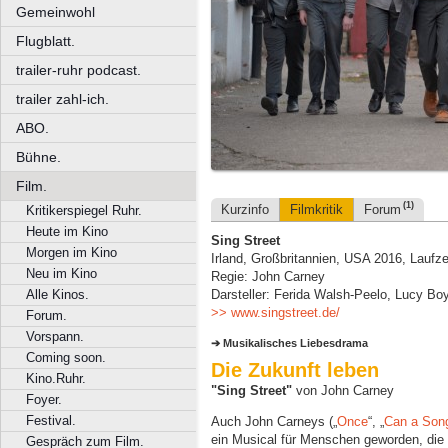
Gemeinwohl
Flugblatt.
trailer-ruhr podcast.
trailer zahl-ich.
ABO.
Bühne.
Film.
(1)
Kurzinfo
Filmkritik
Forum
Kritikerspiegel Ruhr.
Heute im Kino
Sing Street
Morgen im Kino
Irland, Großbritannien, USA 2016, Laufze
Neu im Kino
Regie: John Carney
Alle Kinos.
Darsteller: Ferida Walsh-Peelo, Lucy Boy
>> www.singstreet.de/
Forum.
Vorspann.
Musikalisches Liebesdrama
Coming soon.
Die Zukunft leben
Kino.Ruhr.
"Sing Street"
von John Carney
Foyer.
Festival.
Auch John Carneys („
Once
“, „
Can a Song
ein Musical für Menschen geworden, die M
Gespräch zum Film.