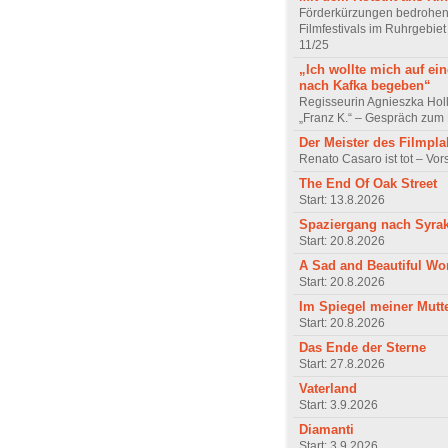
Förderkürzungen bedrohen
Filmfestivals im Ruhrgebie
11/25
„Ich wollte mich auf ei
nach Kafka begeben“
Regisseurin Agnieszka Hol
„Franz K.“ – Gespräch zum 
Der Meister des Filmpla
Renato Casaro ist tot – Vo
The End Of Oak Street
Start: 13.8.2026
Spaziergang nach Syra
Start: 20.8.2026
A Sad and Beautiful Wo
Start: 20.8.2026
Im Spiegel meiner Mutt
Start: 20.8.2026
Das Ende der Sterne
Start: 27.8.2026
Vaterland
Start: 3.9.2026
Diamanti
Start: 3.9.2026