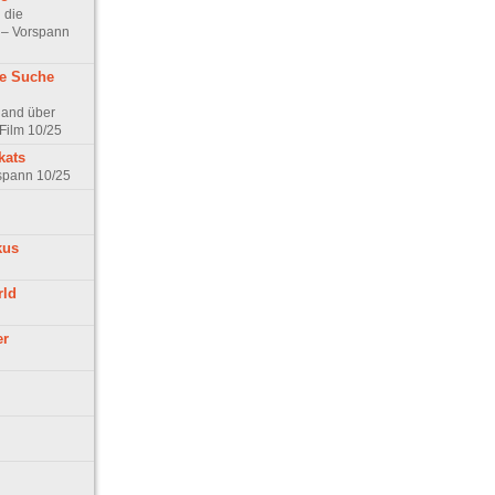
 die
t – Vorspann
ne Suche
land über
Film 10/25
kats
rspann 10/25
kus
rld
er