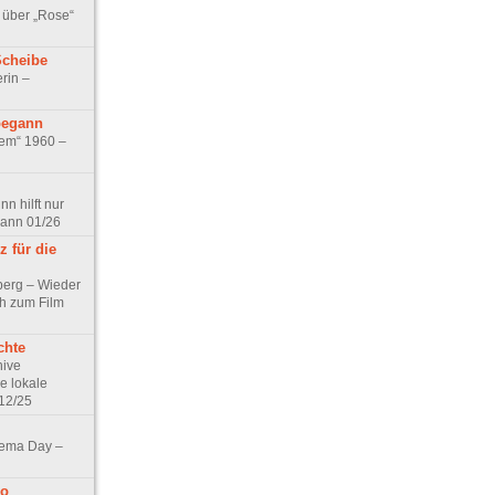
 über „Rose“
Scheibe
rin –
begann
tem“ 1960 –
n hilft nur
pann 01/26
 für die
berg – Wieder
ch zum Film
chte
hive
e lokale
12/25
nema Day –
no