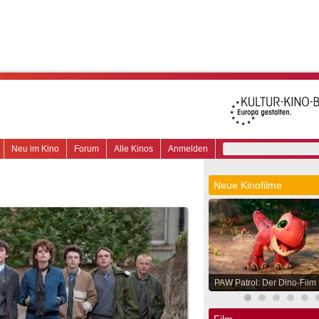
Neu im Kino
Forum
Alle Kinos
Anmelden
Neue Kinofilme
PAW Patrol: Der Dino-Film
Film.