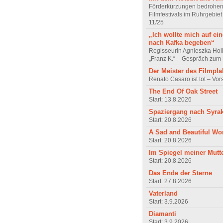
Förderkürzungen bedrohen
Filmfestivals im Ruhrgebie
11/25
„Ich wollte mich auf ei
nach Kafka begeben“
Regisseurin Agnieszka Hol
„Franz K.“ – Gespräch zum 
Der Meister des Filmpla
Renato Casaro ist tot – Vo
The End Of Oak Street
Start: 13.8.2026
Spaziergang nach Syra
Start: 20.8.2026
A Sad and Beautiful Wo
Start: 20.8.2026
Im Spiegel meiner Mutt
Start: 20.8.2026
Das Ende der Sterne
Start: 27.8.2026
Vaterland
Start: 3.9.2026
Diamanti
Start: 3.9.2026