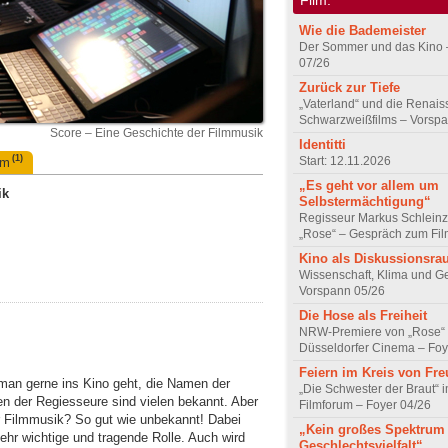
Wie die Bademeister
Der Sommer und das Kino 
07/26
Zurück zur Tiefe
„Vaterland“ und die Renai
Schwarzweißfilms – Vorsp
Score – Eine Geschichte der Filmmusik
Identitti
(1)
Start: 12.11.2026
um
„Es geht vor allem um
ik
Selbstermächtigung“
Regisseur Markus Schleinz
„Rose“ – Gespräch zum Fil
Kino als Diskussionsr
Wissenschaft, Klima und G
Vorspann 05/26
Die Hose als Freiheit
NRW-Premiere von „Rose“
Düsseldorfer Cinema – Foy
Feiern im Kreis von Fr
man gerne ins Kino geht, die Namen der
„Die Schwester der Braut“ 
n der Regiesseure sind vielen bekannt. Aber
Filmforum – Foyer 04/26
r Filmmusik? So gut wie unbekannt! Dabei
„Kein großes Spektrum
sehr wichtige und tragende Rolle. Auch wird
Geschlechtsvielfalt“