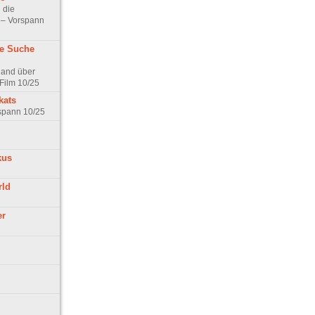
 die
t – Vorspann
ne Suche
land über
Film 10/25
kats
rspann 10/25
kus
rld
er