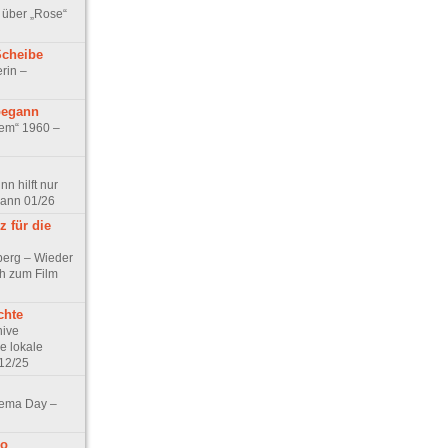
 über „Rose“
Scheibe
rin –
begann
tem“ 1960 –
n hilft nur
pann 01/26
 für die
berg – Wieder
ch zum Film
chte
hive
e lokale
12/25
nema Day –
no