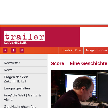
Heute im Kino
Morgen im Kino
Score – Eine Geschichte
Newsletter.
News.
Fragen der Zeit
Zukunft JETZT
Europa gestalten
Frag' die Welt | Gen Z &
Alpha
GuteNachrichten fürs