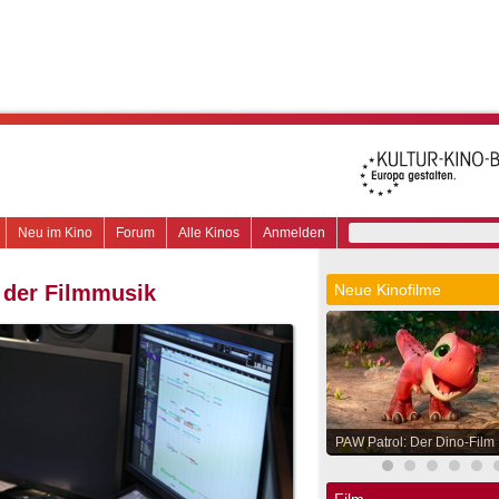
Neu im Kino
Forum
Alle Kinos
Anmelden
 der Filmmusik
Neue Kinofilme
PAW Patrol: Der Dino-Film
Film.