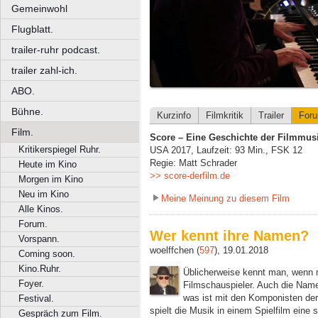
Gemeinwohl
Flugblatt.
trailer-ruhr podcast.
trailer zahl-ich.
ABO.
Bühne.
Kurzinfo
Filmkritik
Trailer
For
Film.
Score – Eine Geschichte der Filmmus
Kritikerspiegel Ruhr.
USA 2017, Laufzeit: 93 Min., FSK 12
Regie: Matt Schrader
Heute im Kino
>> score-derfilm.de
Morgen im Kino
Neu im Kino
Meine Meinung zu diesem Film
Alle Kinos.
Forum.
Wer kennt ihre Namen?
Vorspann.
woelffchen (
597
), 19.01.2018
Coming soon.
Kino.Ruhr.
Üblicherweise kennt man, wenn 
Foyer.
Filmschauspieler. Auch die Name
was ist mit den Komponisten de
Festival.
spielt die Musik in einem Spielfilm eine 
Gespräch zum Film.