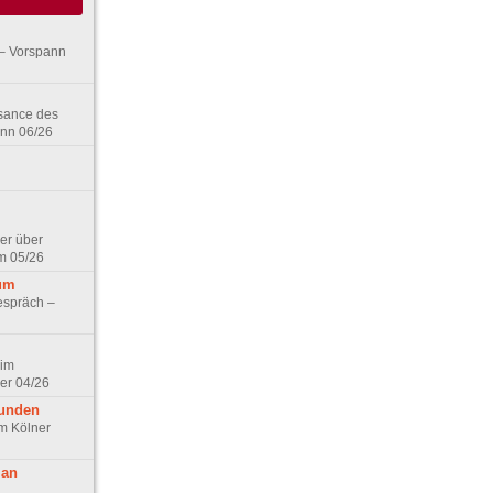
– Vorspann
ssance des
ann 06/26
er über
m 05/26
aum
espräch –
 im
er 04/26
eunden
im Kölner
 an