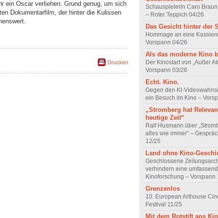
r ein Oscar verliehen. Grund genug, um sich
Schauspielerin Caro Braun
ten Dokumentarfilm, der hinter die Kulissen
– Roter Teppich 04/26
henswert.
Das Gesicht hinter der 
Hommage an eine Kassiere
Vorspann 04/26
Als das moderne Kino 
Der Kinostart von „Außer A
Drucken
Vorspann 03/26
Echt. Kino.
Gegen den KI-Videowahnsin
ein Besuch im Kino – Vors
„Stromberg hat Relevanz
heutige Zeit“
Ralf Husmann über „Strom
alles wie immer“ – Gesprä
12/25
Land ohne Kino-Geschi
Geschlossene Zeitungsarc
verhindern eine umfassend
Kinoforschung – Vorspann 
Grenzenlos
10. European Arthouse Ci
Festival 11/25
Mit dem Rotstift ans Ki