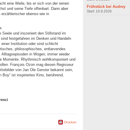
ucht eine Weile, bis er sich von der reinen
Frühstück bei Audrey
chst und seine Tiefe offenbart. Dann aber
Start: 10.9.2026
n erzählerischer ebenso wie in
n
he Seele und inszeniert den Stillstand im
n sind festgefahren im Denken und Handeln
einer Institution oder sind schlicht
etisches, philosophisches, entlarvendes
g. Alltagsepisoden in Wogen, immer wieder
he Momente. Rhythmisch wohlkomponiert und
nrollen. François Ozon mag diesen Regisseur
Vorbilder von Jan Ole Gerster bekannt sein,
 Boy“ ist inspiriertes Kino, berührend,
resci
Drucken