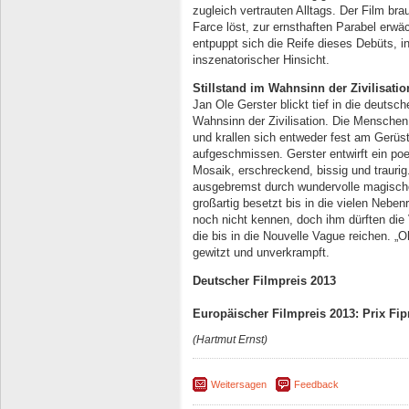
zugleich vertrauten Alltags. Der Film bra
Farce löst, zur ernsthaften Parabel erwä
entpuppt sich die Reife dieses Debüts, i
inszenatorischer Hinsicht.
Stillstand im Wahnsinn der Zivilisatio
Jan Ole Gerster blickt tief in die deutsc
Wahnsinn der Zivilisation. Die Mensche
und krallen sich entweder fest am Gerüst 
aufgeschmissen. Gerster entwirft ein po
Mosaik, erschreckend, bissig und trauri
ausgebremst durch wundervolle magisc
großartig besetzt bis in die vielen Nebe
noch nicht kennen, doch ihm dürften die 
die bis in die Nouvelle Vague reichen. „Oh
gewitzt und unverkrampft.
Deutscher Filmpreis 2013
Europäischer Filmpreis 2013: Prix Fip
(Hartmut Ernst)
Weitersagen
Feedback