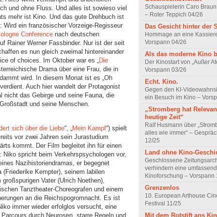
Schauspielerin Caro Braun
uch und ohne Fluss. Und alles ist sowieso viel
– Roter Teppich 04/26
hts mehr ist Kino. Und das gute Drehbuch ist
: Wird ein französischer Vorzeige-Regisseur
Das Gesicht hinter der 
ologne Conference
nach deutschen
Hommage an eine Kassiere
Vorspann 04/26
auf Rainer Werner Fassbinder. Nur ist der seit
haffen es nun gleich zweimal hintereinander
Als das moderne Kino 
ice of choices. Im Oktober war es „
Die
Der Kinostart von „Außer A
österreichische Drama über eine Frau, die in
Vorspann 03/26
rdammt wird. In diesem Monat ist es „Oh
Echt. Kino.
erdient. Auch hier wandelt der Protagonist
Gegen den KI-Videowahnsin
l nicht das Gebirge und seine Fauna, die
ein Besuch im Kino – Vors
e Großstadt und seine Menschen.
„Stromberg hat Relevanz
heutige Zeit“
Ralf Husmann über „Strom
rt sich über die Liebe
“, „
Mein Kampf
“) spielt
alles wie immer“ – Gesprä
reits vor zwei Jahren sein Jurastudium
12/25
rts kommt. Der Film begleitet ihn für einen
Land ohne Kino-Geschi
: Niko spricht beim Verkehrspsychologen vor,
Geschlossene Zeitungsarc
eines Nazihistoriendramas, er begegnet
verhindern eine umfassend
 (Friederike Kempter), seinem labilen
Kinoforschung – Vorspann 
großspurigen Vater (Ulrich Noethen),
Grenzenlos
tischen Tanztheater-Choreografen und einem
10. European Arthouse Ci
nnerungen an die Reichspogromnacht. Es ist
Festival 11/25
ko immer wieder erfolglos versucht, eine
er Parcours durch Neurosen, starre Regeln und
Mit dem Rotstift ans Ki