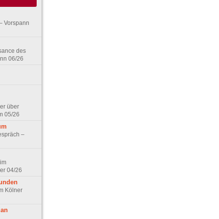
– Vorspann
ssance des
ann 06/26
er über
m 05/26
aum
espräch –
 im
er 04/26
eunden
im Kölner
 an