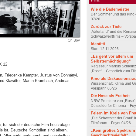
Wie die Bademeister
Der Sommer und das Kino 
07/26
Zurück zur Tiefe
„Vaterland“ und die Renai
Schwarzweißfilms – Vorsp
Oh Boy
Identitti
Start: 12.11.2026
„Es geht vor allem um
Selbstermächtigung“
K 12
Regisseur Markus Schleinz
„Rose“ – Gespräch zum Fil
n, Friederike Kempter, Justus von Dohnányi,
Kino als Diskussionsr
rnd Klawitter, Martin Brambach, Andreas
Wissenschaft, Klima und G
Vorspann 05/26
Die Hose als Freiheit
NRW-Premiere von „Rose“
Düsseldorfer Cinema – Foy
Feiern im Kreis von Fr
„Die Schwester der Braut“ 
Filmforum – Foyer 04/26
 tut sich der deutsche Film heutzutage
de ist. Deutsche Komödien sind albern,
„Kein großes Spektrum
Geschlechtsvielfalt“
: Alles wirkt verkrampft und unbeholfen