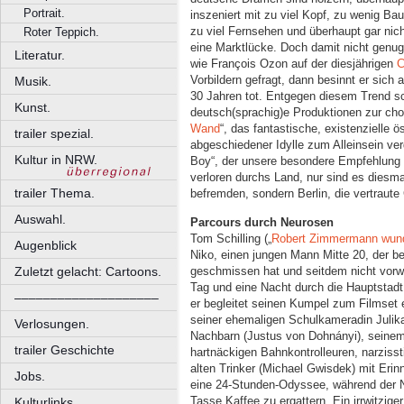
Portrait.
inszeniert mit zu viel Kopf, zu wenig Ba
zu viel Fernsehen und überhaupt gar nic
Roter Teppich.
eine Marktlücke. Doch damit nicht genug
Literatur.
wie François Ozon auf der diesjährigen
C
Vorbildern gefragt, dann besinnt er sich 
Musik.
30 Jahren tot. Entgegen diesem Trend sc
Kunst.
deutsch(sprachig)e Produktionen zur cho
Wand
“, das fantastische, existenzielle 
trailer spezial.
abgeschiedener Idylle zum Alleinsein ve
Kultur in NRW.
Boy“, der unsere besondere Empfehlung v
verloren durchs Land, nur sind es diesma
trailer Thema.
befremden, sondern Berlin, die vertraut
Auswahl.
Parcours durch Neurosen
Tom Schilling („
Robert Zimmermann wunde
Augenblick
Niko, einen jungen Mann Mitte 20, der be
geschmissen hat und seitdem nicht vorwä
Zuletzt gelacht: Cartoons.
Tag und eine Nacht durch die Hauptstadt
––––––––––––––––––––
er begleitet seinen Kumpel zum Filmset 
seiner ehemaligen Schulkameradin Julika
Verlosungen.
Nachbarn (Justus von Dohnányi), seinem 
trailer Geschichte
hartnäckigen Bahnkontrolleuren, narziss
alten Trinker (Michael Gwisdek) mit Eri
Jobs.
eine 24-Stunden-Odyssee, während der Ni
Tasse Kaffee zu ergattern. Ein irrwitzig
Kulturlinks.