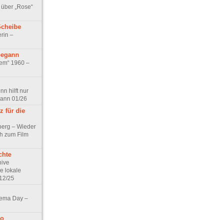
 über „Rose“
Scheibe
rin –
begann
tem“ 1960 –
n hilft nur
pann 01/26
 für die
berg – Wieder
ch zum Film
chte
hive
e lokale
12/25
nema Day –
no