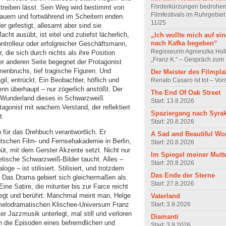
Förderkürzungen bedrohen
 treiben lässt. Sein Weg wird bestimmt von
Filmfestivals im Ruhrgebie
lauern und fortwährend im Scheitern enden.
11/25
 gefestigt, allesamt aber sind sie
cht ausübt, ist eitel und zutiefst lächerlich,
„Ich wollte mich auf ei
nach Kafka begeben“
ntrolleur oder erfolgreicher Geschäftsmann,
Regisseurin Agnieszka Hol
 die sich durch nichts als ihre Position
„Franz K.“ – Gespräch zum 
r anderen Seite begegnet der Protagonist
bruchs, tief tragische Figuren. Und
Der Meister des Filmpla
gil, entrückt. Ein Beobachter, höflich und
Renato Casaro ist tot – Vo
wenn überhaupt – nur zögerlich anstößt. Der
The End Of Oak Street
 Wunderland dieses in Schwarzweiß
Start: 13.8.2026
tagonist mit wachem Verstand, der reflektiert
Spaziergang nach Syra
t.
Start: 20.8.2026
 für das Drehbuch verantwortlich. Er
A Sad and Beautiful Wo
tschen Film- und Fernsehakademie in Berlin,
Start: 20.8.2026
büt, mit dem Gerster Akzente setzt. Nicht nur
Im Spiegel meiner Mutt
etische Schwarzweiß-Bilder taucht. Alles –
Start: 20.8.2026
ge – ist stilisiert. Stilisiert, und trotzdem
Das Ende der Sterne
r: Das Drama gebiert sich gleichermaßen als
Start: 27.8.2026
ine Satire, die mitunter bis zur Farce reicht
nregt und berührt. Manchmal meint man, Helge
Vaterland
Start: 3.9.2026
m melodramatischen Klischee-Universum Franz
er Jazzmusik unterlegt, mal still und verloren
Diamanti
h die Episoden eines befremdlichen und
Start: 3.9.2026