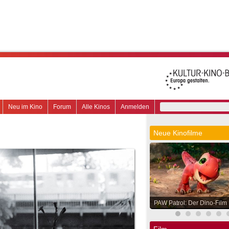
Neu im Kino
Forum
Alle Kinos
Anmelden
Neue Kinofilme
PAW Patrol: Der Dino-Film
Film.