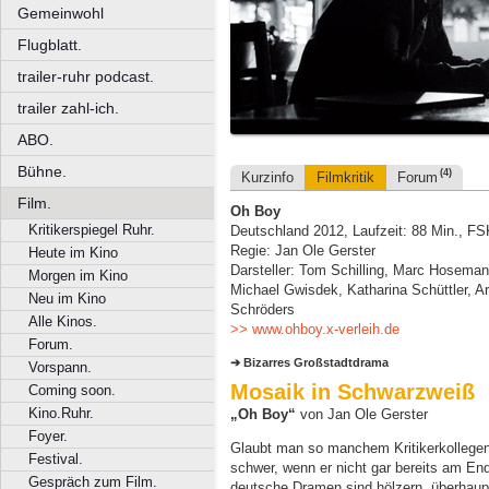
Gemeinwohl
Flugblatt.
trailer-ruhr podcast.
trailer zahl-ich.
ABO.
Bühne.
(4)
Kurzinfo
Filmkritik
Forum
Film.
Oh Boy
Kritikerspiegel Ruhr.
Deutschland 2012, Laufzeit: 88 Min., FS
Regie: Jan Ole Gerster
Heute im Kino
Darsteller: Tom Schilling, Marc Hoseman
Morgen im Kino
Michael Gwisdek, Katharina Schüttler, A
Neu im Kino
Schröders
Alle Kinos.
>> www.ohboy.x-verleih.de
Forum.
Bizarres Großstadtdrama
Vorspann.
Mosaik in Schwarzweiß
Coming soon.
Kino.Ruhr.
„Oh Boy“
von Jan Ole Gerster
Foyer.
Glaubt man so manchem Kritikerkollegen,
Festival.
schwer, wenn er nicht gar bereits am En
Gespräch zum Film.
deutsche Dramen sind hölzern, überhaupt