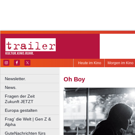
Heute im Kino
Morgen im Kino
Oh Boy
Newsletter.
News.
Fragen der Zeit
Zukunft JETZT
Europa gestalten
Frag' die Welt | Gen Z &
Alpha
GuteNachrichten fürs