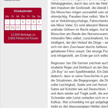
Abhängigkeiten, durch das sich der Held
den Impulsen der Großstadt, die überall 
Kinokalender
Die Menschen mögen verzweifelt sein oder
ohnmächtig, Parodien ihrer selbst. Wer Ma
Mo
Di
Mi
Do
Fr
Sa
So
sei er Verkehrspsychologe, Fahrscheinko
3
4
5
6
7
8
9
wie Nikos Vater. Es sind allesamt Männer,
10
11
12
13
14
15
16
und/oder Uniform im Recht wägen. Auf de
Menschen am Rande des Nervenzusammen
12.669 Beiträge zu
mittendrin Niko selbst: zurückhaltend, fra
3.883 Filmen im Forum
intelligent, der den Verlauf der Dinge – 
sich mit dem Zuschauer durchs farblose
gehaltenen Films staunt. Der einzige Pro
und infragestellt, am Ende gar sich selbs
Regisseur Jan Ole Gerster zeichnet auch
studierte Regie und Drehbuch an der Deu
„Oh Boy“ ist sein Spielfilmdebüt. Ein De
dadurch, dass er seine Geschichte in po
die Situationen, die Begegnungen, die Dialo
voller Leichtigkeit, Seele und viel Humo
Satire auf Künstler wie auf Deutschtum. E
und dann wieder auf Tragik prallt, die a
Schneider oder Loriot verlaufen sich i
Kafkas. Mal schnoddrig mit gut aufgelegt
treibt es den blasswangigen Helden durc