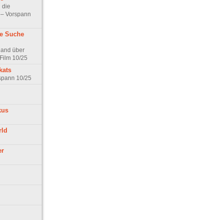
 die
t – Vorspann
ne Suche
land über
Film 10/25
kats
rspann 10/25
kus
rld
er