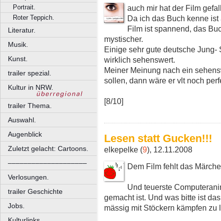
auch mir hat der Film gefal
Portrait.
Da ich das Buch kenne ist 
Roter Teppich.
Film ist spannend, das B
Literatur.
mystischer.
Musik.
Einige sehr gute deutsche Jung-
Kunst.
wirklich sehenswert.
Meiner Meinung nach ein sehenswe
trailer spezial.
sollen, dann wäre er vlt noch per
Kultur in NRW.
[8/10]
trailer Thema.
Auswahl.
Augenblick
Lesen statt Gucken!!!
Zuletzt gelacht: Cartoons.
elkepelke (
9
), 12.11.2008
––––––––––––––––––––
Dem Film fehlt das Märche
Verlosungen.
Und teuerste Computeranim
trailer Geschichte
gemacht ist. Und was bitte ist das
Jobs.
mässig mit Stöckern kämpfen zu l
Kulturlinks.