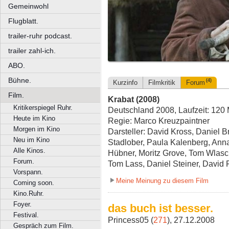
Gemeinwohl
Flugblatt.
trailer-ruhr podcast.
trailer zahl-ich.
ABO.
Bühne.
(4)
Kurzinfo
Filmkritik
Forum
Film.
Krabat (2008)
Kritikerspiegel Ruhr.
Deutschland 2008, Laufzeit: 120 
Heute im Kino
Regie: Marco Kreuzpaintner
Morgen im Kino
Darsteller: David Kross, Daniel B
Neu im Kino
Stadlober, Paula Kalenberg, Anna
Alle Kinos.
Hübner, Moritz Grove, Tom Wlasc
Forum.
Tom Lass, Daniel Steiner, David 
Vorspann.
Meine Meinung zu diesem Film
Coming soon.
Kino.Ruhr.
Foyer.
das buch ist besser.
Festival.
Princess05 (
271
), 27.12.2008
Gespräch zum Film.