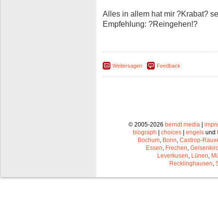
Alles in allem hat mir ?Krabat? se
Empfehlung: ?Reingehen!?
Weitersagen
Feedback
© 2005-2026
berndt media
|
impr
biograph
|
choices
|
engels
und
Bochum
,
Bonn
,
Castrop-Raux
Essen
,
Frechen
,
Gelsenkir
Leverkusen
,
Lünen
,
Mü
Recklinghausen
,