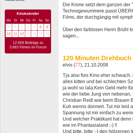
Die Krone setzt dem ganzen der "o
Technogewummere passt ÜBERH
Kinokalender
Films, der durchgängig mit symph
Mo
Di
Mi
Do
Fr
Sa
So
3
4
5
6
7
8
9
Über den farblosen Herrn Brühl b
10
11
12
13
14
15
16
sagen...
12.669 Beiträge zu
3.883 Filmen im Forum
120 Minuten Drehbuch
elvis (
77
), 21.10.2008
Tja also fürs Kino eher schwach.
alles kitten und bei schlechten S
ja wohl so lala.Kein Geld mehr für
wie der liebe Jung von nebenan,
Christian Redl wie beim Blauen 
Kuh wenns donnert. Tut mir leid
Spannung ist mir einfach zu wenig
Und welcher Praktikant hat denn b
wie im Phantasialand :-) !!
Und bitte, bitte :-) den hölzerne