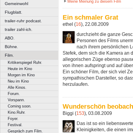
Meine Meinung zu diesem Film
Gemeinwohl
Flugblatt.
Ein schmaler Grat
trailer-ruhr podcast.
ethel (
16
), 22.08.2009
trailer zahl-ich.
durchzieht die ganze Gesch
ABO.
Personen des Films unermü
nach ihrem persönlichen Leb
Bühne.
Stefek, dem sich die Kamera an d
Film.
allegorischen Züge ebenso pausen
Kritikerspiegel Ruhr.
von ihnen aufspringt und auf übe
Heute im Kino
Ein schöner Film, der sich viel Ze
Morgen im Kino
sympathischen Darsteller, so das
Neu im Kino
herzulaufen.
Alle Kinos.
Forum.
Vorspann.
Wunderschön beobach
Coming soon.
Kino.Ruhr.
Biggi (
153
), 03.08.2009
Foyer.
Das ist so ein liebenswert
Festival.
Kleinigkeiten, die einen i
Gespräch zum Film.