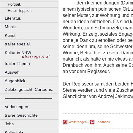
dem kleinen Jungen (Damia
Portrait.
einem typischen polnischen Ort
Roter Teppich.
seiner Mutter, zur Wohnung und z
Literatur.
neuen Ideen mitziehen. Es sind kl
Musik.
Wundern, zum Schmunzeln, manc
Wirkung. Er zeigt soziales Engag
Kunst.
ohne je Dank zu erhoffen oder bel
trailer spezial.
seine Ideen um, seine Schwester gr
Wonne, Betrachter zu sein. Damin
Kultur in NRW.
natürlich, als hätte er nie etwa
trailer Thema.
Drehbuch von ihm. Auch seine Sc
ab vor dem Regisseur.
Auswahl.
Augenblick
Der Regisseur samt den beiden H
Zuletzt gelacht: Cartoons.
Sterne verdient und viele Zuschau
Glanzlichter von Andrzej Jakimow
––––––––––––––––––––
Verlosungen.
trailer Geschichte
Weitersagen
Feedback
Jobs.
Kulturlinks.