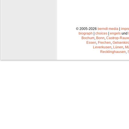
© 2005-2026
berndt media
|
impr
biograph
|
choices
|
engels
und
Bochum
,
Bonn
,
Castrop-Raux
Essen
,
Frechen
,
Gelsenkir
Leverkusen
,
Lünen
,
Mü
Recklinghausen
,