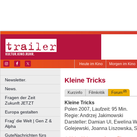
Heute im Kino
Morgen im Kino
Kleine Tricks
Newsletter.
News.
(2)
Kurzinfo
Filmkritik
Forum
Fragen der Zeit
Kleine Tricks
Zukunft JETZT
Polen 2007, Laufzeit: 95 Min.
Europa gestalten
Regie: Andrzej Jakimowski
Frag' die Welt | Gen Z &
Darsteller: Damian Ul, Ewelina W
Alpha
Golejewski, Joanna Liszowska, S
GuteNachrichten fürs