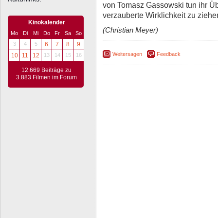
von Tomasz Gassowski tun ihr Üb
verzauberte Wirklichkeit zu ziehe
Kinokalender
(Christian Meyer)
Mo
Di
Mi
Do
Fr
Sa
So
3
4
5
6
7
8
9
Weitersagen
Feedback
10
11
12
13
14
15
16
12.669 Beiträge zu
3.883 Filmen im Forum