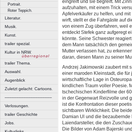
eingreift und sie begreift. Mit Zin
Portrait.
aufzuhalten, mit einem Trick vers
Roter Teppich.
Apfelverkäufer zu helfen, und mit
Literatur.
wirft, stellt er die Fahrgäste auf d
von einem Zug überfahren, weil e
Musik.
entdeckt Stefek ganz aufgeregt e
Kunst.
könnte. Seine Schwester reagiert a
trailer spezial.
dem Mann tatsächlich den gemein
Mutter verlassen hat, zu erkennen
Kultur in NRW.
daran, diesen Mann zu seiner Mut
trailer Thema.
Andrzej Jakimowski zaubert mit s
Auswahl.
einer maroden Kleinstadt, die für
wirtschaftliche Lage in Osteurop
Augenblick
kindlichen Traum voller Poesie. M
Zuletzt gelacht: Cartoons.
tschechischen Kinderfilme der 60
––––––––––––––––––––
in der Gegenwart Reizvolle und g
ist die Konfrontation dieser poeti
Verlosungen.
sichtbaren Wirklichkeit. Die beid
trailer Geschichte
Damian Ul und die bezaubernde 
Laiendarsteller, die den Zuschauer
Jobs.
Die Bilder von Adam Bajerski un
Kulturlinks.