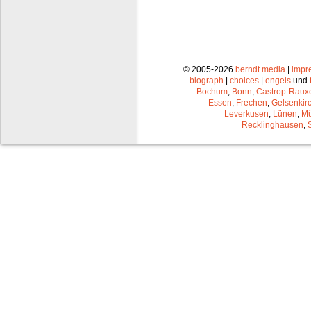
© 2005-2026
berndt media
|
impr
biograph
|
choices
|
engels
und
Bochum
,
Bonn
,
Castrop-Raux
Essen
,
Frechen
,
Gelsenkir
Leverkusen
,
Lünen
,
Mü
Recklinghausen
,