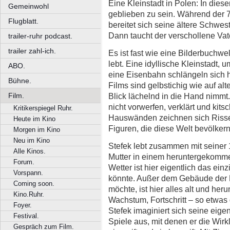
Eine Kleinstadt in Polen: In dieser
Gemeinwohl
geblieben zu sein. Während der 7j
Flugblatt.
bereitet sich seine ältere Schwe
Dann taucht der verschollene Vat
trailer-ruhr podcast.
trailer zahl-ich.
Es ist fast wie eine Bilderbuchwel
lebt. Eine idyllische Kleinstadt,
ABO.
eine Eisenbahn schlängeln sich h
Bühne.
Films sind gelbstichig wie auf al
Blick lächelnd in die Hand nimm
Film.
nicht vorwerfen, verklärt und kits
Kritikerspiegel Ruhr.
Hauswänden zeichnen sich Risse 
Heute im Kino
Figuren, die diese Welt bevölkern
Morgen im Kino
Neu im Kino
Stefek lebt zusammen mit seiner
Alle Kinos.
Mutter in einem heruntergekomme
Forum.
Wetter ist hier eigentlich das ein
Vorspann.
könnte. Außer dem Gebäude der F
Coming soon.
möchte, ist hier alles alt und he
Kino.Ruhr.
Wachstum, Fortschritt – so etwas 
Foyer.
Stefek imaginiert sich seine eige
Festival.
Spiele aus, mit denen er die Wirkl
Gespräch zum Film.