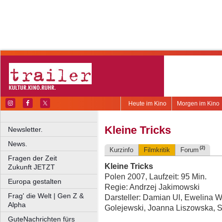
Heute im Kino
Morgen im Kino
Kleine Tricks
Newsletter.
News.
(2)
Kurzinfo
Filmkritik
Forum
Fragen der Zeit
Kleine Tricks
Zukunft JETZT
Polen 2007, Laufzeit: 95 Min.
Europa gestalten
Regie: Andrzej Jakimowski
Frag' die Welt | Gen Z &
Darsteller: Damian Ul, Ewelina W
Alpha
Golejewski, Joanna Liszowska, S
GuteNachrichten fürs