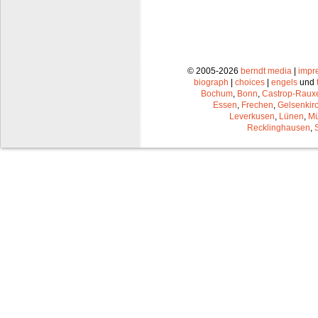
© 2005-2026
berndt media
|
impr
biograph
|
choices
|
engels
und
Bochum
,
Bonn
,
Castrop-Raux
Essen
,
Frechen
,
Gelsenkir
Leverkusen
,
Lünen
,
Mü
Recklinghausen
,