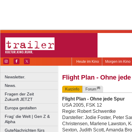
Heute im Kino
Morgen im Kino
Flight Plan - Ohne jed
Newsletter.
News.
(8)
Kurzinfo
Forum
Fragen der Zeit
Flight Plan - Ohne jede Spur
Zukunft JETZT
USA 2005, FSK 12
Europa gestalten
Regie: Robert Schwentke
Frag' die Welt | Gen Z &
Darsteller: Jodie Foster, Peter S
Alpha
Christensen, Marlene Lawston, Ka
Sexton, Judith Scott, Amanda Br
GuteNachrichten fürs