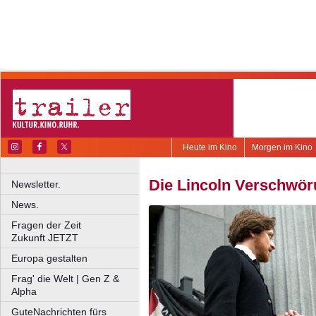
Heute im Kino
Morgen im Kino
Die Lincoln Verschwö
Newsletter.
News.
Fragen der Zeit
Zukunft JETZT
Europa gestalten
Frag' die Welt | Gen Z &
Alpha
GuteNachrichten fürs