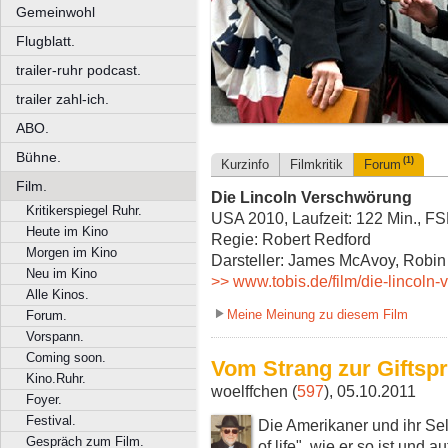
Gemeinwohl
Flugblatt.
trailer-ruhr podcast.
trailer zahl-ich.
ABO.
Bühne.
(1)
Kurzinfo
Filmkritik
Forum
Film.
Die Lincoln Verschwörung
Kritikerspiegel Ruhr.
USA 2010, Laufzeit: 122 Min., F
Heute im Kino
Regie: Robert Redford
Morgen im Kino
Darsteller: James McAvoy, Robin 
Neu im Kino
>> www.tobis.de/film/die-lincoln
Alle Kinos.
Meine Meinung zu diesem Film
Forum.
Vorspann.
Coming soon.
Vom Strang zur Giftspr
Kino.Ruhr.
woelffchen (
597
), 05.10.2011
Foyer.
Festival.
Die Amerikaner und ihr Se
Gespräch zum Film.
of life", wie er so ist und 