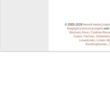
© 2005-2026
berndt media
|
impr
biograph
|
choices
|
engels
und
Bochum
,
Bonn
,
Castrop-Raux
Essen
,
Frechen
,
Gelsenkir
Leverkusen
,
Lünen
,
Mü
Recklinghausen
,