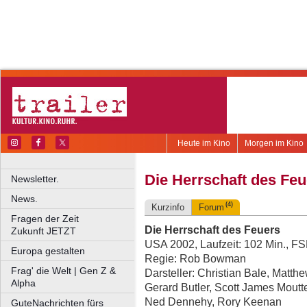
Heute im Kino
Morgen im Kino
Die Herrschaft des Feu
Newsletter.
News.
(4)
Kurzinfo
Forum
Fragen der Zeit
Die Herrschaft des Feuers
Zukunft JETZT
USA 2002, Laufzeit: 102 Min., F
Europa gestalten
Regie: Rob Bowman
Frag' die Welt | Gen Z &
Darsteller: Christian Bale, Matt
Alpha
Gerard Butler, Scott James Moutt
Ned Dennehy, Rory Keenan
GuteNachrichten fürs