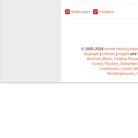
Weitersagen
Feedback
© 2005-2026
berndt media
|
impr
biograph
|
choices
|
engels
und
Bochum
,
Bonn
,
Castrop-Raux
Essen
,
Frechen
,
Gelsenkir
Leverkusen
,
Lünen
,
Mü
Recklinghausen
,