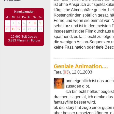
ist ohne Anspruch auf spektakulär
kärgliche Atmosphäre gut ein. Let
Kinokalender
Kostengründen spärlich gesät, hä
Mo
Di
Mi
Do
Fr
Sa
So
Ferne und wenn sie einmal von N
3
4
5
6
7
8
9
sehr kurz und ist in den meisten 
10
11
12
13
14
15
16
Insgesamt ist der Film durchaus 
spannend, es fällt leicht zu folge
12.669 Beiträge zu
3.883 Filmen im Forum
die wenigen Action-Sequenzen reiz
keine Faszination oder tiefe Besc
Geniale Animation....
Tara (
93
), 12.01.2003
und eigentlich ist das auc
zusagen gibt.
Ich bin echt hellauf begeist
drachen ist genial, ich denke das
fantasyfilm besser wird.
ok die story hat züge einer guten
aber besser umsetzen können, die