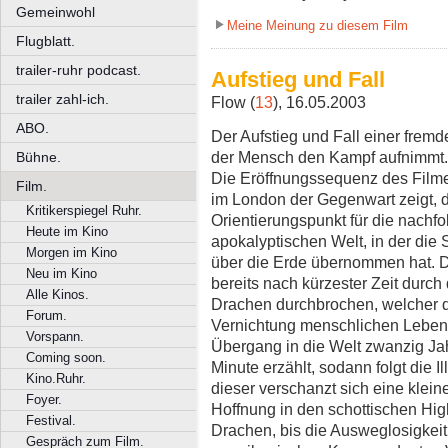
Gemeinwohl
Meine Meinung zu diesem Film
Flugblatt.
trailer-ruhr podcast.
Aufstieg und Fall
trailer zahl-ich.
Flow (
13
), 16.05.2003
ABO.
Der Aufstieg und Fall einer fremde
der Mensch den Kampf aufnimmt.
Bühne.
Die Eröffnungssequenz des Filme
Film.
im London der Gegenwart zeigt, 
Kritikerspiegel Ruhr.
Orientierungspunkt für die nachfo
Heute im Kino
apokalyptischen Welt, in der die
Morgen im Kino
über die Erde übernommen hat. Di
Neu im Kino
bereits nach kürzester Zeit durch
Alle Kinos.
Drachen durchbrochen, welcher d
Forum.
Vernichtung menschlichen Lebens 
Vorspann.
Übergang in die Welt zwanzig Jahr
Coming soon.
Minute erzählt, sodann folgt die Il
Kino.Ruhr.
dieser verschanzt sich eine klei
Foyer.
Hoffnung in den schottischen Hi
Festival.
Drachen, bis die Ausweglosigkei
Gespräch zum Film.