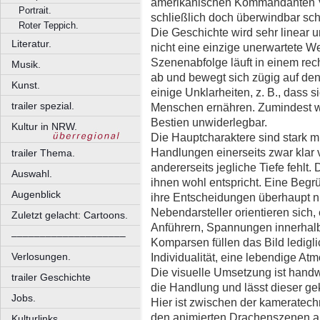
amerikanischen Kommandanten V
Portrait.
schließlich doch überwindbar sch
Roter Teppich.
Die Geschichte wird sehr linear un
Literatur.
nicht eine einzige unerwartete W
Szenenabfolge läuft in einem rec
Musik.
ab und bewegt sich zügig auf d
Kunst.
einige Unklarheiten, z. B., dass 
trailer spezial.
Menschen ernähren. Zumindest wir
Bestien unwiderlegbar.
Kultur in NRW.
Die Hauptcharaktere sind stark mi
Handlungen einerseits zwar klar
trailer Thema.
andererseits jegliche Tiefe fehlt. 
Auswahl.
ihnen wohl entspricht. Eine Begr
Augenblick
ihre Entscheidungen überhaupt ni
Nebendarsteller orientieren sich,
Zuletzt gelacht: Cartoons.
Anführern, Spannungen innerhalb
––––––––––––––––––––
Komparsen füllen das Bild ledigli
Individualität, eine lebendige Atm
Verlosungen.
Die visuelle Umsetzung ist handwer
trailer Geschichte
die Handlung und lässt dieser ge
Jobs.
Hier ist zwischen der kameratech
den animierten Drachenszenen an
Kulturlinks.