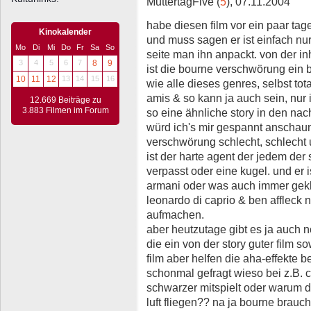
MuttertagFive (
5
), 07.11.2004
habe diesen film vor ein paar t
Kinokalender
und muss sagen er ist einfach nu
Mo
Di
Mi
Do
Fr
Sa
So
seite man ihn anpackt. von der inh
3
4
5
6
7
8
9
ist die bourne verschwörung ein b
10
11
12
13
14
15
16
wie alle dieses genres, selbst tot
amis & so kann ja auch sein, nur 
12.669 Beiträge zu
3.883 Filmen im Forum
so eine ähnliche story in den nach
würd ich's mir gespannt anschaun a
verschwörung schlecht, schlecht
ist der harte agent der jedem der 
verpasst oder eine kugel. und er ist
armani oder was auch immer gekleid
leonardo di caprio & ben affleck
aufmachen.
aber heutzutage gibt es ja auch n
die ein von der story guter film 
film aber helfen die aha-effekte 
schonmal gefragt wieso bei z.B. 
schwarzer mitspielt oder warum d
luft fliegen?? na ja bourne brauc