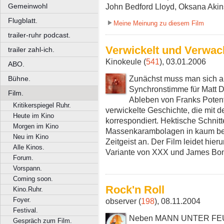
Gemeinwohl
John Bedford Lloyd, Oksana Akin
Flugblatt.
Meine Meinung zu diesem Film
trailer-ruhr podcast.
Verwickelt und Verwac
trailer zahl-ich.
Kinokeule (
541
), 03.01.2006
ABO.
Zunächst muss man sich a
Bühne.
Synchronstimme für Matt
Film.
Ableben von Franks Potent
Kritikerspiegel Ruhr.
verwickelte Geschichte, die mit 
Heute im Kino
korrespondiert. Hektische Schni
Morgen im Kino
Massenkarambolagen in kaum be
Neu im Kino
Zeitgeist an. Der Film leidet hierun
Alle Kinos.
Variante von XXX und James Bond
Forum.
Vorspann.
Coming soon.
Rock'n Roll
Kino.Ruhr.
Foyer.
observer (
198
), 08.11.2004
Festival.
Neben MANN UNTER FEUER 
Gespräch zum Film.