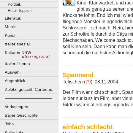
Kino. Klar wackelt und ruck
Portrait.
gibt es genug zu sehen un
Roter Teppich.
Kinokarte lohnt. Endlich mal wi
Literatur.
fliegende Monster in irgendwelch
Musik.
Schlössern... schnarch. Nein, hie
zur Schrottreife durch die Citys
Kunst.
Blechschäden. Welcome back to 
trailer spezial.
soll Kino sein. Dann kann man di
schon auf die nächsten Actionhi
Kultur in NRW.
trailer Thema.
Auswahl.
Spannend
Augenblick
Tetischeri (
79
), 08.11.2004
Zuletzt gelacht: Cartoons.
Der Film war nicht schlecht, Sp
leider nur kurz im Film, aber viel
––––––––––––––––––––
Bilder waren allerdings irgendwi
Verlosungen.
trailer Geschichte
Jobs.
einfach schlecht
Kulturlinks.