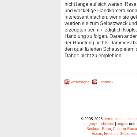
nicht lange auf sich warten. Ras
und wackelige Handkamera könne
interessant machen, wenn sie gek
wurden sie zum Selbstzweck und 
erzeugten bei mir lediglich Kopf
Handlung zu folgen. Daran änder
der Handlung nichts. Jammerschad
den qualifizierten Schauspielern
Daher: nicht zu empfehlen.
Weitersagen
Feedback
© 2005-2026
berndt media
|
impr
biograph
|
choices
|
engels
und
Bochum
,
Bonn
,
Castrop-Raux
Essen
,
Frechen
,
Gelsenkir