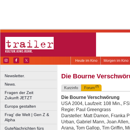
Heute im Kino
Morgen im Kino
Die Bourne Verschwör
Newsletter.
News.
(7)
Kurzinfo
Forum
Fragen der Zeit
Die Bourne Verschwörung
Zukunft JETZT
USA 2004, Laufzeit: 108 Min., F
Europa gestalten
Regie: Paul Greengrass
Frag' die Welt | Gen Z &
Darsteller: Matt Damon, Franka Po
Alpha
Urban, Gabriel Mann, Joan Allen
Arana, Tom Gallop, Tim Griffin, 
GuteNachrichten fürs