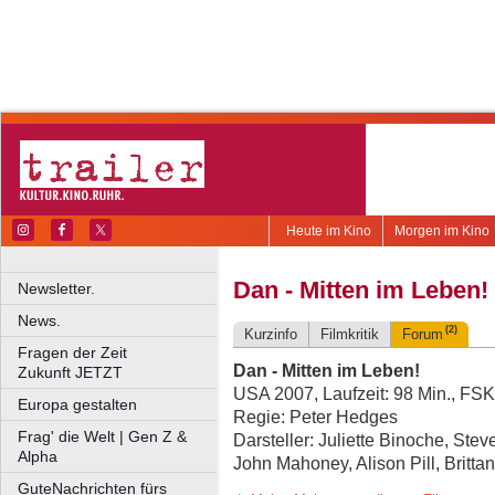
Heute im Kino
Morgen im Kino
Dan - Mitten im Leben!
Newsletter.
News.
(2)
Kurzinfo
Filmkritik
Forum
Fragen der Zeit
Dan - Mitten im Leben!
Zukunft JETZT
USA 2007, Laufzeit: 98 Min., FSK
Europa gestalten
Regie: Peter Hedges
Frag' die Welt | Gen Z &
Darsteller: Juliette Binoche, Ste
Alpha
John Mahoney, Alison Pill, Britt
GuteNachrichten fürs