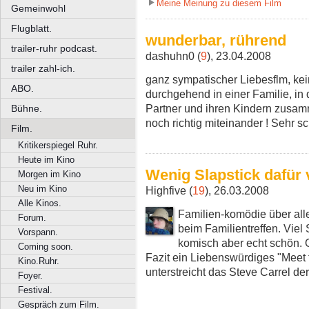
Meine Meinung zu diesem Film
Gemeinwohl
Flugblatt.
wunderbar, rührend
trailer-ruhr podcast.
dashuhn0 (
9
), 23.04.2008
trailer zahl-ich.
ganz sympatischer Liebesflm, kein
ABO.
durchgehend in einer Familie, in
Partner und ihren Kindern zusamm
Bühne.
noch richtig miteinander ! Sehr sc
Film.
Kritikerspiegel Ruhr.
Heute im Kino
Wenig Slapstick dafür 
Morgen im Kino
Neu im Kino
Highfive (
19
), 26.03.2008
Alle Kinos.
Familien-komödie über alle
Forum.
beim Familientreffen. Viel
Vorspann.
komisch aber echt schön. O
Coming soon.
Fazit ein Liebenswürdiges "Meet
Kino.Ruhr.
unterstreicht das Steve Carrel der 
Foyer.
Festival.
Gespräch zum Film.