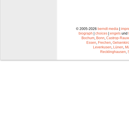
© 2005-2026
berndt media
|
impr
biograph
|
choices
|
engels
und
Bochum
,
Bonn
,
Castrop-Raux
Essen
,
Frechen
,
Gelsenkir
Leverkusen
,
Lünen
,
Mü
Recklinghausen
,