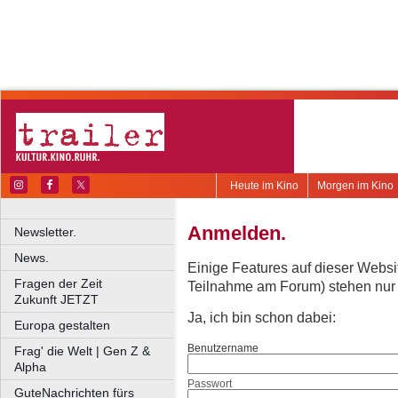
Heute im Kino
Morgen im Kino
Anmelden.
Newsletter.
News.
Einige Features auf dieser Websi
Fragen der Zeit
Teilnahme am Forum) stehen nur re
Zukunft JETZT
Ja, ich bin schon dabei:
Europa gestalten
Benutzername
Frag' die Welt | Gen Z &
Alpha
Passwort
GuteNachrichten fürs