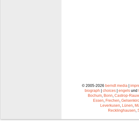
© 2005-2026
berndt media
|
impr
biograph
|
choices
|
engels
und
Bochum
,
Bonn
,
Castrop-Raux
Essen
,
Frechen
,
Gelsenkir
Leverkusen
,
Lünen
,
Mü
Recklinghausen
,