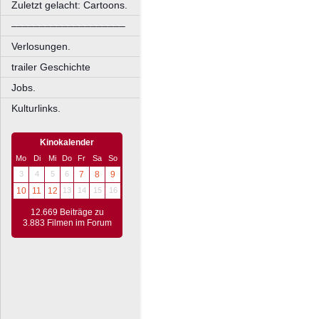
Zuletzt gelacht: Cartoons.
––––––––––––––––––––
Verlosungen.
trailer Geschichte
Jobs.
Kulturlinks.
Kinokalender
Mo
Di
Mi
Do
Fr
Sa
So
3
4
5
6
7
8
9
10
11
12
13
14
15
16
12.669 Beiträge zu
3.883 Filmen im Forum