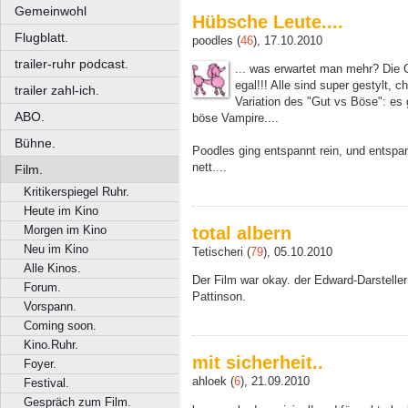
Gemeinwohl
Hübsche Leute....
Flugblatt.
poodles (
46
), 17.10.2010
trailer-ruhr podcast.
... was erwartet man mehr? Die G
egal!!! Alle sind super gestylt, c
trailer zahl-ich.
Variation des "Gut vs Böse": es 
ABO.
böse Vampire....
Bühne.
Poodles ging entspannt rein, und entspan
nett....
Film.
Kritikerspiegel Ruhr.
Heute im Kino
Morgen im Kino
total albern
Neu im Kino
Tetischeri (
79
), 05.10.2010
Alle Kinos.
Der Film war okay. der Edward-Darsteller
Forum.
Pattinson.
Vorspann.
Coming soon.
Kino.Ruhr.
mit sicherheit..
Foyer.
ahloek (
6
), 21.09.2010
Festival.
Gespräch zum Film.