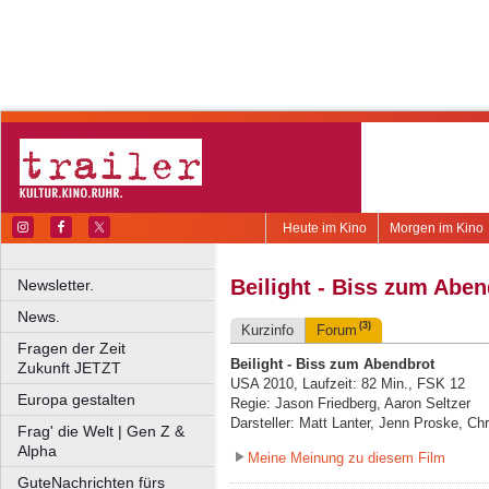
Heute im Kino
Morgen im Kino
Beilight - Biss zum Aben
Newsletter.
News.
(3)
Kurzinfo
Forum
Fragen der Zeit
Beilight - Biss zum Abendbrot
Zukunft JETZT
USA 2010, Laufzeit: 82 Min., FSK 12
Europa gestalten
Regie: Jason Friedberg, Aaron Seltzer
Darsteller: Matt Lanter, Jenn Proske, Ch
Frag' die Welt | Gen Z &
Alpha
Meine Meinung zu diesem Film
GuteNachrichten fürs