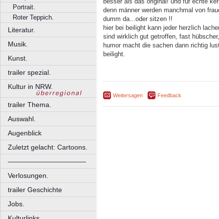
besser als das original! und für echte ke
Portrait.
denn männer werden manchmal von fraue
Roter Teppich.
dumm da...oder sitzen !!
hier bei beilight kann jeder herzlich lach
Literatur.
sind wirklich gut getroffen, fast hübscher
Musik.
humor macht die sachen dann richtig lu
beilight.
Kunst.
trailer spezial.
Kultur in NRW.
Weitersagen
Feedback
trailer Thema.
Auswahl.
Augenblick
Zuletzt gelacht: Cartoons.
––––––––––––––––––––
Verlosungen.
trailer Geschichte
Jobs.
Kulturlinks.