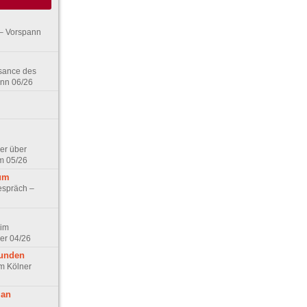
– Vorspann
ssance des
ann 06/26
er über
m 05/26
aum
espräch –
 im
er 04/26
eunden
im Kölner
 an