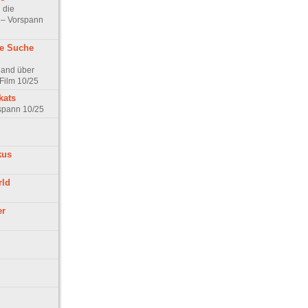
 die
t – Vorspann
ne Suche
land über
Film 10/25
kats
rspann 10/25
kus
rld
er