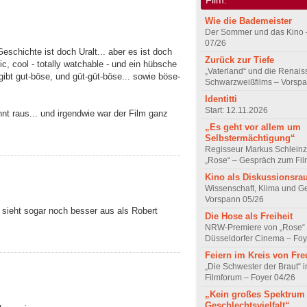
Wie die Bademeister
Der Sommer und das Kino 
07/26
eschichte ist doch Uralt... aber es ist doch
Zurück zur Tiefe
hic, cool - totally watchable - und ein hübsche
„Vaterland“ und die Renai
gibt gut-böse, und güt-güt-böse... sowie böse-
Schwarzweißfilms – Vorsp
Identitti
Start: 12.11.2026
nt raus... und irgendwie war der Film ganz
„Es geht vor allem um
Selbstermächtigung“
Regisseur Markus Schleinz
„Rose“ – Gespräch zum Fil
Kino als Diskussionsr
Wissenschaft, Klima und G
Vorspann 05/26
 sieht sogar noch besser aus als Robert
Die Hose als Freiheit
NRW-Premiere von „Rose“
Düsseldorfer Cinema – Foy
Feiern im Kreis von Fr
„Die Schwester der Braut“ 
Filmforum – Foyer 04/26
„Kein großes Spektrum
Geschlechtsvielfalt“