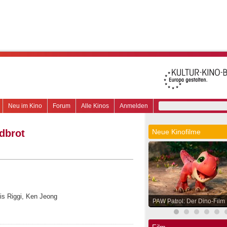
Neu im Kino
Forum
Alle Kinos
Anmelden
dbrot
Neue Kinofilme
ris Riggi, Ken Jeong
PAW Patrol: Der Dino-Film
Film.