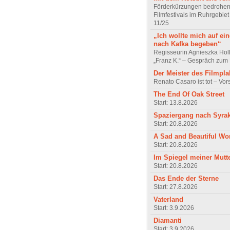
Förderkürzungen bedrohen
Filmfestivals im Ruhrgebie
11/25
„Ich wollte mich auf ei
nach Kafka begeben“
Regisseurin Agnieszka Hol
„Franz K.“ – Gespräch zum 
Der Meister des Filmpla
Renato Casaro ist tot – Vo
The End Of Oak Street
Start: 13.8.2026
Spaziergang nach Syra
Start: 20.8.2026
A Sad and Beautiful Wo
Start: 20.8.2026
Im Spiegel meiner Mutt
Start: 20.8.2026
Das Ende der Sterne
Start: 27.8.2026
Vaterland
Start: 3.9.2026
Diamanti
Start: 3.9.2026