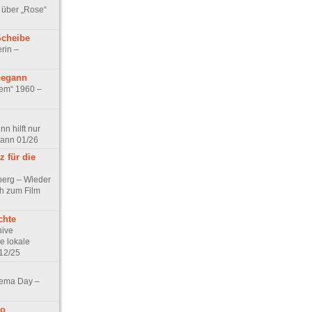
 über „Rose“
Scheibe
rin –
begann
tem“ 1960 –
n hilft nur
pann 01/26
 für die
berg – Wieder
ch zum Film
chte
hive
e lokale
12/25
nema Day –
no