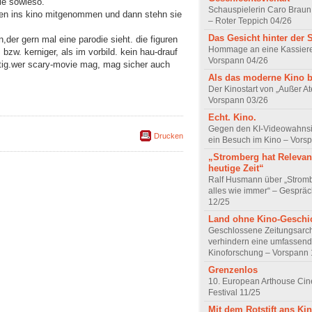
rle sowieso.
Schauspielerin Caro Braun
n ins kino mitgenommen und dann stehn sie
– Roter Teppich 04/26
Das Gesicht hinter der 
en,der gern mal eine parodie sieht. die figuren
Hommage an eine Kassiere
, bzw. kerniger, als im vorbild. kein hau-drauf
Vorspann 04/26
stig.wer scary-movie mag, mag sicher auch
Als das moderne Kino 
Der Kinostart von „Außer A
Vorspann 03/26
Echt. Kino.
Gegen den KI-Videowahnsin
Drucken
ein Besuch im Kino – Vors
„Stromberg hat Relevanz
heutige Zeit“
Ralf Husmann über „Strom
alles wie immer“ – Gesprä
12/25
Land ohne Kino-Geschi
Geschlossene Zeitungsarc
verhindern eine umfassend
Kinoforschung – Vorspann 
Grenzenlos
10. European Arthouse Ci
Festival 11/25
Mit dem Rotstift ans Ki