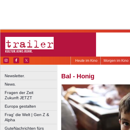
Heute im Kino
Morgen im Kino
Bal - Honig
Newsletter.
News.
Fragen der Zeit
Zukunft JETZT
Europa gestalten
Frag' die Welt | Gen Z &
Alpha
GuteNachrichten fürs