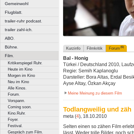
Gemeinwohl
Flugblatt.
trailer-ruhr podcast.
trailer zahl-ich.
ABO.
Bühne.
(6)
Kurzinfo
Filmkritik
Forum
Film.
Bal - Honig
Kritikerspiegel Ruhr.
Türkei / Deutschland 2010, Laufze
Heute im Kino
Regie: Semih Kaplanoglu
Morgen im Kino
Darsteller: Bora Altas, Erdal Besi
Neu im Kino
Ayse Altay, Özkan Akçay
Alle Kinos.
Meine Meinung zu diesem Film
Forum.
Vorspann.
Coming soon.
Todlangweilig und zäh
Kino.Ruhr.
meta (
4
), 18.10.2010
Foyer.
Selten einen so zähen Film erlebt
Festival.
lässt. Weder tolle Bilder, noch 
Gespräch zum Film.