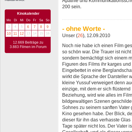
Apathie und Kommunikationsschw
200 sein.
Kinokalender
Mo
Di
Mi
Do
Fr
Sa
So
3
4
5
6
7
8
9
- ohne Worte -
10
11
12
13
14
15
16
Unser (
26
), 12.09.2010
12.669 Beiträge zu
Noch nie habe ich einen Film gese
3.883 Filmen im Forum
so schön war. Die Trauer ist nich
sondern bemächtigt sich einem mi
Figuren des Films ihr karges un
Eingebettet in eine Berglandscha
wirkt die Sprache der Darsteller 
kleine Yussuf verweigert denn auc
einzige, mit dem er sich flüsternd 
Beziehung, wird wie alles im Film
bildgewaltigen Szenen geschilder
Sohnes zu seinem sanften Vater 
Kino gesehen habe. Der Blick, de
dieser für ihn das verhasste Glas 
Tage später nicht los. Der Vater i