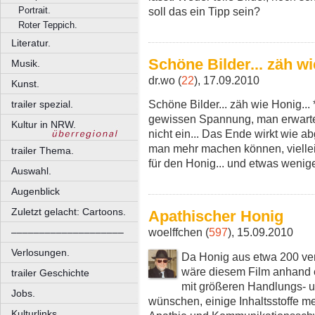
soll das ein Tipp sein?
Portrait.
Roter Teppich.
Literatur.
Schöne Bilder... zäh wie
Musik.
dr.wo (
22
), 17.09.2010
Kunst.
Schöne Bilder... zäh wie Honig... 
trailer spezial.
gewissen Spannung, man erwartet,
Kultur in NRW.
nicht ein... Das Ende wirkt wie a
man mehr machen können, vielle
trailer Thema.
für den Honig... und etwas weniger
Auswahl.
Augenblick
Zuletzt gelacht: Cartoons.
Apathischer Honig
woelffchen (
597
), 15.09.2010
––––––––––––––––––––
Verlosungen.
Da Honig aus etwa 200 ver
wäre diesem Film anhand 
trailer Geschichte
mit größeren Handlungs- 
Jobs.
wünschen, einige Inhaltsstoffe meh
Kulturlinks.