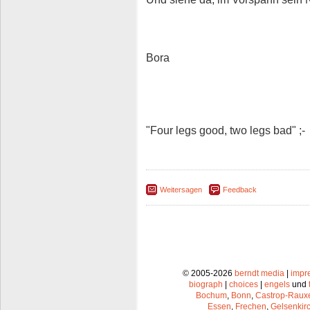
Bora
"Four legs good, two legs bad" ;-
Weitersagen
Feedback
© 2005-2026
berndt media
|
impr
biograph
|
choices
|
engels
und
Bochum
,
Bonn
,
Castrop-Raux
Essen
,
Frechen
,
Gelsenkir