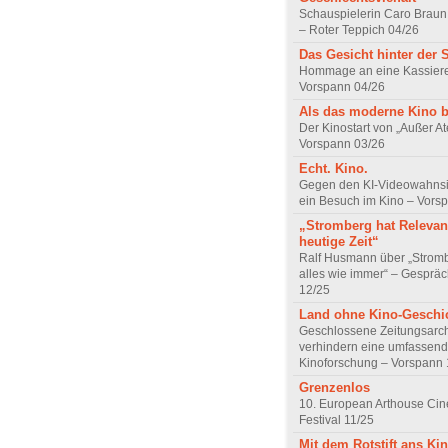
Schauspielerin Caro Braun
– Roter Teppich 04/26
Das Gesicht hinter der 
Hommage an eine Kassiere
Vorspann 04/26
Als das moderne Kino 
Der Kinostart von „Außer A
Vorspann 03/26
Echt. Kino.
Gegen den KI-Videowahnsin
ein Besuch im Kino – Vors
„Stromberg hat Relevanz
heutige Zeit“
Ralf Husmann über „Strom
alles wie immer“ – Gesprä
12/25
Land ohne Kino-Geschi
Geschlossene Zeitungsarc
verhindern eine umfassend
Kinoforschung – Vorspann 
Grenzenlos
10. European Arthouse Ci
Festival 11/25
Mit dem Rotstift ans Ki