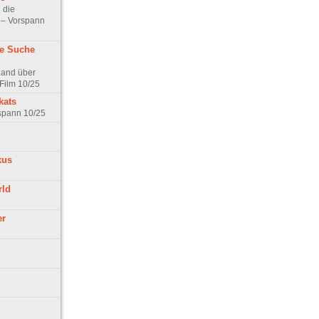
 die
t – Vorspann
ne Suche
land über
Film 10/25
kats
rspann 10/25
kus
rld
er