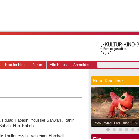
Neu im Kino
Forum
Alle Kinos
Anmelden
Neue Kinofilme
ge, Fouad Habash, Youssef Sahwani, Ranin
PAW Patrol: Der Dino-Film
Sabah, Hilal Kabob
e Thriller erzählt von einer Handvoll
Film.