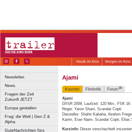
Heute im Kino
Morgen im Kino
Ajami
Newsletter.
News.
(3)
Kurzinfo
Filmkritik
Forum
Fragen der Zeit
Ajami
Zukunft JETZT
D/ISR 2009, Laufzeit: 120 Min., FSK 16
Europa gestalten
Regie: Yaron Shani, Scandar Copti
Darsteller: Shahir Kabaha, Ibrahim Fre
Frag' die Welt | Gen Z &
Karim, Eran Naim, Scandar Copti, Elias 
Alpha
Kurzinfo:
Dieser verschachtelt inszeniert
GuteNachrichten fürs