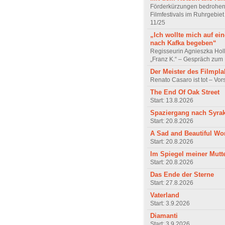
Förderkürzungen bedrohen
Filmfestivals im Ruhrgebie
11/25
„Ich wollte mich auf ei
nach Kafka begeben“
Regisseurin Agnieszka Hol
„Franz K.“ – Gespräch zum 
Der Meister des Filmpla
Renato Casaro ist tot – Vo
The End Of Oak Street
Start: 13.8.2026
Spaziergang nach Syra
Start: 20.8.2026
A Sad and Beautiful Wo
Start: 20.8.2026
Im Spiegel meiner Mutt
Start: 20.8.2026
Das Ende der Sterne
Start: 27.8.2026
Vaterland
Start: 3.9.2026
Diamanti
Start: 3.9.2026