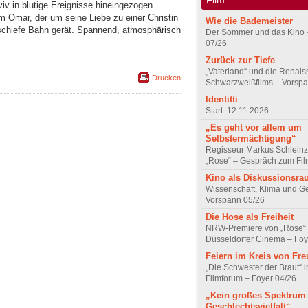
iv in blutige Ereignisse hineingezogen
m Omar, der um seine Liebe zu einer Christin
Wie die Bademeister
schiefe Bahn gerät. Spannend, atmosphärisch
Der Sommer und das Kino 
07/26
Zurück zur Tiefe
„Vaterland“ und die Renai
Drucken
Schwarzweißfilms – Vorsp
Identitti
Start: 12.11.2026
„Es geht vor allem um
Selbstermächtigung“
Regisseur Markus Schleinz
„Rose“ – Gespräch zum Fil
Kino als Diskussionsr
Wissenschaft, Klima und G
Vorspann 05/26
Die Hose als Freiheit
NRW-Premiere von „Rose“
Düsseldorfer Cinema – Foy
Feiern im Kreis von Fr
„Die Schwester der Braut“ 
Filmforum – Foyer 04/26
„Kein großes Spektrum
Geschlechtsvielfalt“