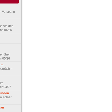
– Vorspann
ssance des
ann 06/26
er über
m 05/26
aum
espräch –
 im
er 04/26
eunden
im Kölner
 an