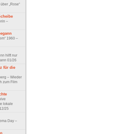
 über „Rose“
Scheibe
rin –
begann
tem“ 1960 –
n hilft nur
pann 01/26
 für die
berg – Wieder
ch zum Film
chte
hive
e lokale
12/25
nema Day –
no