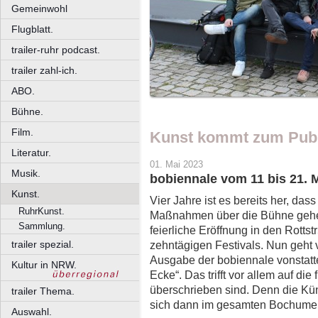
Gemeinwohl
Flugblatt.
trailer-ruhr podcast.
trailer zahl-ich.
ABO.
Bühne.
Film.
Kunst kommt zum Pub
Literatur.
01. Mai 2023
Musik.
bobiennale vom 11 bis 21. 
Kunst.
Vier Jahre ist es bereits her, da
RuhrKunst.
Maßnahmen über die Bühne gehen
Sammlung.
feierliche Eröffnung in den Rotts
trailer spezial.
zehntägigen Festivals. Nun geht v
Ausgabe der bobiennale vonstatte
Kultur in NRW.
Ecke“. Das trifft vor allem auf die
überschrieben sind. Denn die Kün
trailer Thema.
sich dann im gesamten Bochumer
Auswahl.