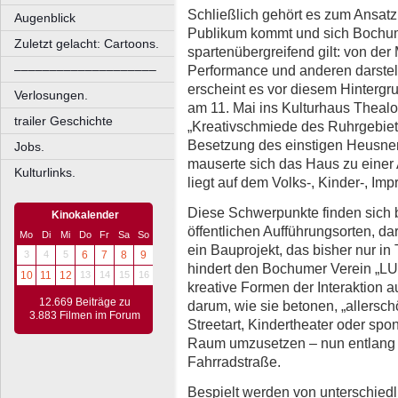
Schließlich gehört es zum Ansatz
Augenblick
Publikum kommt und sich Bochu
Zuletzt gelacht: Cartoons.
spartenübergreifend gilt: von der 
Performance und anderen darste
––––––––––––––––––––
erscheint es vor diesem Hintergr
Verlosungen.
am 11. Mai ins Kulturhaus Thealo
trailer Geschichte
„Kreativschmiede des Ruhrgebiets
Besetzung des einstigen Heusner
Jobs.
mauserte sich das Haus zu einer 
Kulturlinks.
liegt auf dem Volks-, Kinder-, Imp
Diese Schwerpunkte finden sich 
Kinokalender
öffentlichen Aufführungsorten, d
Mo
Di
Mi
Do
Fr
Sa
So
ein Bauprojekt, das bisher nur in T
3
4
5
6
7
8
9
hindert den Bochumer Verein „L
10
11
12
13
14
15
16
kreative Formen der Interaktion a
12.669 Beiträge zu
darum, wie sie betonen, „allersc
3.883 Filmen im Forum
Streetart, Kindertheater oder spo
Raum umzusetzen – nun entlang ei
Fahrradstraße.
Bespielt werden von unterschiedl