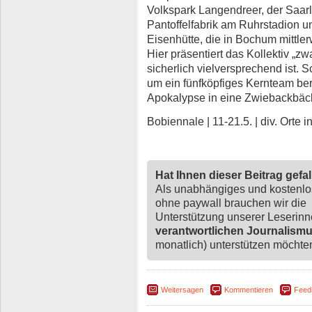
Volkspark Langendreer, der Saar
Pantoffelfabrik am Ruhrstadion u
Eisenhütte, die in Bochum mittler
Hier präsentiert das Kollektiv „z
sicherlich vielversprechend ist. 
um ein fünfköpfiges Kernteam bere
Apokalypse in eine Zwiebackbäck
Bobiennale | 11-21.5. | div. Orte 
Hat Ihnen dieser Beitrag gefa
Als unabhängiges und kostenl
ohne paywall brauchen wir die
Unterstützung unserer Leserin
verantwortlichen Journalism
monatlich) unterstützen möchten,
Weitersagen
Kommentieren
Feed