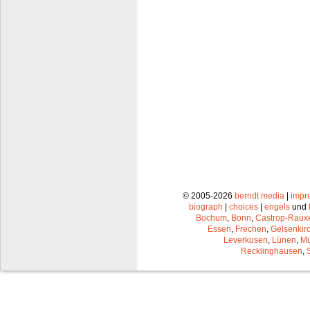
© 2005-2026
berndt media
|
impr
biograph
|
choices
|
engels
und
Bochum
,
Bonn
,
Castrop-Raux
Essen
,
Frechen
,
Gelsenkir
Leverkusen
,
Lünen
,
Mü
Recklinghausen
,