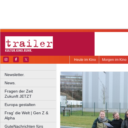
Heute im Kino
Morgen im Kino
Newsletter.
News.
Fragen der Zeit
Zukunft JETZT
Europa gestalten
Frag' die Welt | Gen Z &
Alpha
GuteNachrichten fürs