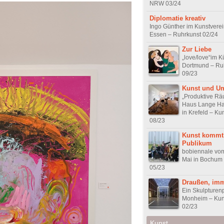
NRW 03/24
Diplomatie kreativ
Ingo Günther im Kunstverei
Essen – Ruhrkunst 02/24
Zur Liebe
„love/love“im K
Dortmund – Ru
09/23
Kunst und U
„Produktive Rä
Haus Lange Ha
in Krefeld – K
08/23
Kunst kommt
Publikum
bobiennale vom
Mai in Bochum 
05/23
Draußen, im
Ein Skulpturenp
Monheim – Kun
02/23
Kunst.