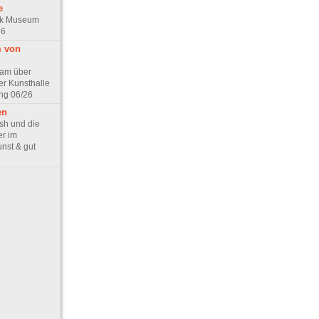
e
ck Museum
26
m von
lam über
er Kunsthalle
ng 06/26
en
sh und die
r im
nst & gut