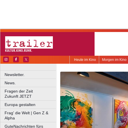
Heute im Kino
Morgen im Kino
Newsletter.
News.
Fragen der Zeit
Zukunft JETZT
Europa gestalten
Frag' die Welt | Gen Z &
Alpha
GuteNachrichten fürs