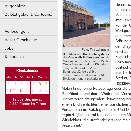
Hamm aus
Augenblick
er unter
Zuletzt gelacht: Cartoons.
Malereien
impulsiv 
––––––––––––––––––––
von der 
Werkgrup
Verlosungen.
entstehen
trailer Geschichte
Stiftung 
den „Psyc
Jobs.
Foto: Tim Luhmann
wirkt auf
Das Museum:
Das Stiftungshaus
Kulturlinks.
zugleich 
der Otmar-Alt-Stiftung
fungiert als
Museum und Galerie, in der Werke
überwieg
Otmar Alts und anderer Künstler
politisc
ausgestellt werden. Zum
Kinokalender
Stiftungsgelände gehört
des 19. 
außerdem ein Park mit über 50
Mo
Di
Mi
Do
Fr
Sa
So
Becker, G
Skulpturen und Installationen.
Hockney,
3
4
5
6
7
8
9
Malen findet ohne Fotovorlage oder die 
10
11
12
13
14
15
16
Porträtierten und deren Werk statt. Viel
unerwarteten drängenden Hervorbringunge
12.669 Beiträge zu
3.883 Filmen im Forum
einem Bild verdichten, einer „dinglichen 
Vercauteren im Katalog schreibt. Und Di
ergänzt: „Die abstrakten bildnerischen M
Wirklichkeit, die, treffender als jede re
bezeichnet.“