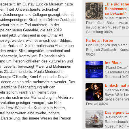
gestellt. Im Gustav Lübcke Museum hatte
„Die jüdische
Renaissance i
 dem Titel „Unverschämte Schönheit“
so bekannt“
, Zeichnungen und Collagen gezeigt, die mit
Museumsleiteri
widerspenstigem Strich kreatürliche Zustände
Pieren über „Shtetl – Arayn
Geburt bis zum Tod umrissen. In der
im Jüdischen Museum in D
pe der neuen Gemälde, die seit 2019
Sammlung 08/24
 und jetzt umfassend in der Otmar Alt
gezeigt werden, widmet er sich dem Bildnis,
Farbe an Farbe
Otto Freundlich und Martin 
hic Portraits“. Seine malerische Abstraktion
Bergisch Gladbach – Kuns
 den ersten Blick ungestüm, emotional und
06/24
beherrscht, kontrolliert. Es handelt sich
end um Persönlichkeiten des kulturellen und
Ins Blaue
hen Lebens, bevorzugt Maler und Malerinnen
„Planet Ozean“
bis 21. Jahrhunderts: Paula Modersohn-
Gasometer Obe
eorgia O‘Keeffe, Karel Appel oder David
Ruhrkunst 04/2
 denen er sich teils mehrmals zuwendet. Das
Einfach mal 
zusätzliche Beschäftigung mit den
Das stARTfestiv
mehr spricht Frank van Hemert von
Bayer AG in Le
n, die sich in der Malhandlung im Atelier zu
geht eigene W
Evokation geistiger Energie“, wie Rick
Festival 04/24
ana Lenz-Weber, die Kuratorin in Hamm,
Das eigene L
ittel beschwören eine zweite, höhere
„Revisions“ im
ale Darstellung, das innere Wesen der Person
Rautenstrauch-
Museum Köln – 