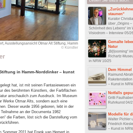
„Zurücklehn
staunen“
Kurator Christ
über „Origins –
Schönheit des Lebens“ im 
Visiodrom – Interview 05/2
Gemalte lebe
t, Ausstellungsansicht Otmar Alt Stiftung, Hamm
Natur
© Künstler
„B{l}ooming“ im
er
Richartz-Muse
in NRW 10/25
Dem Himmel
 Stiftung in Hamm-Norddinker – kunst
Raimund Abrah
Raketenstatio
– Kunst in NRW
gelegt hat, ist mit seinen Fantasiewesen ein
ur des berühmten Künstlers, der Farbflächen
Notfalls gepu
 Natur anschaulich zum Ausdruck. Im Museum
Gritli Faulhabe
ur Werke Otmar Alts, sondern auch eine
Ruhrkunst 04/2
en. Dieser wurde 1956 geboren, lebt in der
r Teilnahme an der Documenta 1982
Modelle für d
len“ die Farben, löst sich die Darstellung vom
Walter Pichler 
urückführen.
Friedrich Kiesle
– Kunst in NRW
im Sommer 2011 hat Frank van Hemert in