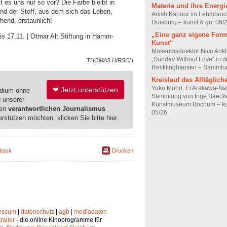
es uns nur so vor? Die Farbe bleibt in
Materie und ihre Energi
und der Stoff, aus dem sich das Leben,
Anish Kapoor im Lehmbru
chend, erstaunlich!
Duisburg – kunst & gut 06/
„Eine ganz eigene For
is 17.11. | Otmar Alt Stiftung in Hamm-
Kunst“
Museumsdirektor Nico Ank
„Sunday Without Love“ in d
THOMAS HIRSCH
Recklinghausen – Sammlu
Kreislauf des Alltäglich
Yuko Mohri, Ei Arakawa-Na
❤ Jetzt unterstützen
edium ohne
Sammlung von Inge Baecke
g unserer
Kunstmuseum Bochum – ku
ren
verantwortlichen Journalismus
05/26
erstützen möchten, klicken Sie bitte hier.
back
Drucken
essum
|
datenschutz
|
agb
|
mediadaten
trailer
- die online Kinoprogramme für