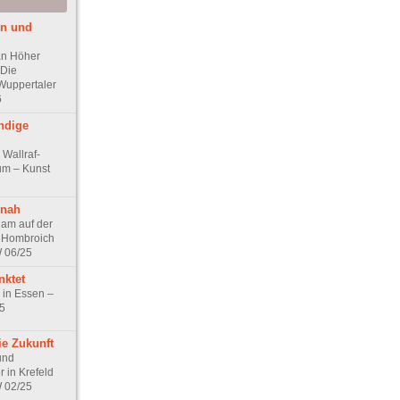
en und
ian Höher
 Die
Wuppertaler
6
ndige
 Wallraf-
um – Kunst
 nah
am auf der
n Hombroich
 06/25
nktet
r in Essen –
5
ie Zukunft
und
r in Krefeld
 02/25