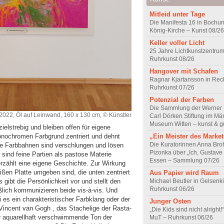
Mitleid unter Tage
Die Manifesta 16 in Bochum
König-Kirche – Kunst 08/26
Keller voller Licht
25 Jahre Lichtkunstzentrum
Ruhrkunst 08/26
Hangover mit Schafen
Ragnar Kjartansson in Rec
Ruhrkunst 07/26
Potenzial der Farben
Die Sammlung der Werner R
2022, Öl auf Leinwand, 160 x 130 cm, © Künstler
Carl Dörken Stiftung im Mä
Museum Witten – kunst & g
zielstrebig und bleiben offen für eigene
onochromen Farbgrund zentriert und dehnt
„Ein Meister des Marke
Die Kuratorinnen Anna Br
ite Farbbahnen sind verschlungen und lösen
Pizonka über „Ich, Gustave
 sind feine Partien als pastose Materie
Essen – Sammlung 07/26
erzählt eine eigene Geschichte. Zur Wirkung
ißen Platte umgeben sind, die unten zentriert
Aus Papier wird Raum
 gibt die Persönlichkeit vor und stellt den
Michael Beutler in Gelsenk
Ruhrkunst 06/26
lich kommunizieren beide vis-à-vis. Und
 es ein charakteristischer Farbklang oder der
Junger Osten
Vincent van Gogh , das Stachelige der Rasta-
„Die Kids sind nicht alrigh
r aquarellhaft verschwimmende Ton der
MuT – Ruhrkunst 06/26