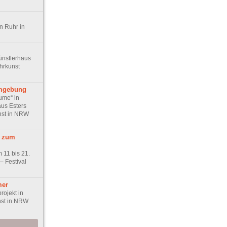
n Ruhr in
ünstlerhaus
hrkunst
mgebung
ume“ in
us Esters
unst in NRW
 zum
 11 bis 21.
– Festival
mer
rojekt in
st in NRW