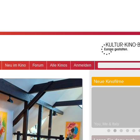
Neu im Kino
Forum
Alle Kinos
Anmelden
Neue Kinofilme
You, Me & Italy
Lesen Sie dazu auch: