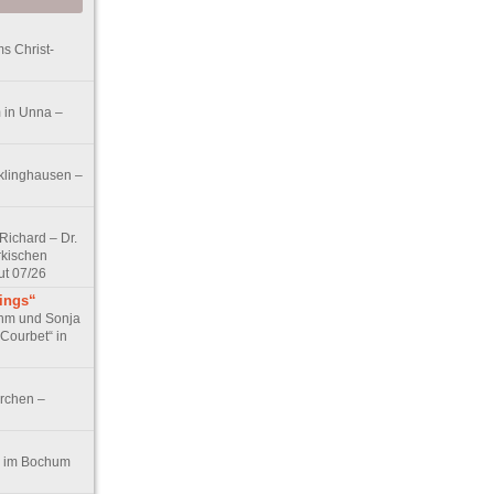
s Christ-
 in Unna –
klinghausen –
ichard – Dr.
rkischen
ut 07/26
tings“
ohm und Sonja
 Courbet“ in
irchen –
t!“ im Bochum