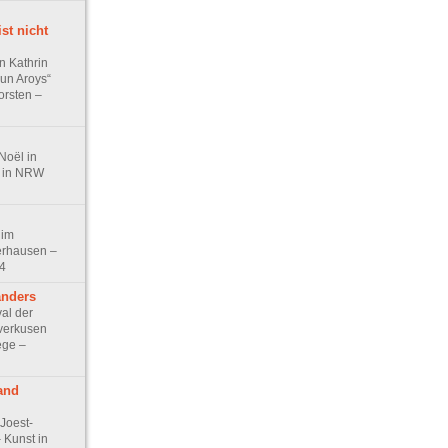
st nicht
n Kathrin
 un Aroys“
orsten –
Noël in
t in NRW
 im
rhausen –
4
anders
al der
verkusen
ege –
and
Joest-
Kunst in