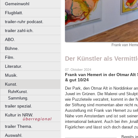
Gemeinwohl
Flugblatt.
trailer-ruhr podcast.
trailer zahl-ich.
ABO.
Frank van Hemer
Bühne.
Film.
Der Künstler als Vermittl
Literatur.
07. Oktober 2024
Frank van Hemert in der Otmar Alt
Musik.
& gut 10/24
Kunst.
Der Park, den Otmar Alt in Norddinker an
RuhrKunst.
Juwel im Grünen. Die Malerei und Skulpt
Sammlung.
wie Puzzleteile verzahnt, kommt in der
der Stiftung sind momentan aber nicht n
trailer spezial.
Ausstellung mit Frank van Hemert zu seh
Kultur in NRW.
Nähe vom Amsterdam und ist seit seine
international bekannt. Auch bei ihm „knal
trailer Thema.
Figürlichen und lässt sich doch darauf z
Auswahl.
Bereits 