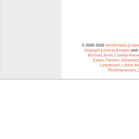
© 2005-2026
berndt media
|
impr
biograph
|
choices
|
engels
und
Bochum
,
Bonn
,
Castrop-Raux
Essen
,
Frechen
,
Gelsenkir
Leverkusen
,
Lünen
,
Mü
Recklinghausen
,