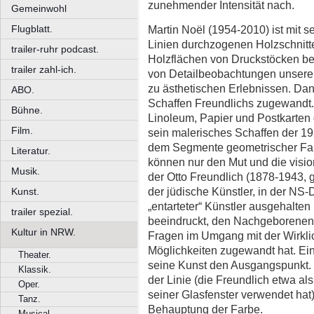
zunehmender Intensität nach.
Gemeinwohl
Martin Noël (1954-2010) ist mit s
Flugblatt.
Linien durchzogenen Holzschnitt
trailer-ruhr podcast.
Holzflächen von Druckstöcken b
trailer zahl-ich.
von Detailbeobachtungen unserer
zu ästhetischen Erlebnissen. Da
ABO.
Schaffen Freundlichs zugewandt. 
Bühne.
Linoleum, Papier und Postkarten g
Film.
sein malerisches Schaffen der 1
dem Segmente geometrischer Farb
Literatur.
können nur den Mut und die visi
Musik.
der Otto Freundlich (1878-1943, 
der jüdische Künstler, in der NS-D
Kunst.
„entarteter“ Künstler ausgehalten 
trailer spezial.
beeindruckt, den Nachgeborenen, 
Kultur in NRW.
Fragen im Umgang mit der Wirklic
Möglichkeiten zugewandt hat. Ein
Theater.
seine Kunst den Ausgangspunkt. G
Klassik.
der Linie (die Freundlich etwa al
Oper.
seiner Glasfenster verwendet hat)
Tanz.
Behauptung der Farbe.
Musical.