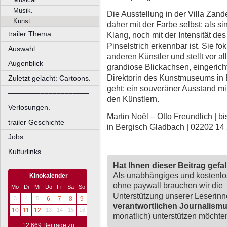
Musik.
Die Ausstellung in der Villa Zand
Kunst.
daher mit der Farbe selbst: als 
trailer Thema.
Klang, noch mit der Intensität de
Pinselstrich erkennbar ist. Sie f
Auswahl.
anderen Künstler und stellt vor a
Augenblick
grandiose Blickachsen, eingericht
Direktorin des Kunstmuseums in
Zuletzt gelacht: Cartoons.
geht: ein souveräner Ausstand mi
––––––––––––––––––––
den Künstlern.
Verlosungen.
Martin Noël – Otto Freundlich | b
trailer Geschichte
in Bergisch Gladbach | 02202 14
Jobs.
Kulturlinks.
Hat Ihnen dieser Beitrag gefa
Als unabhängiges und kostenl
Kinokalender
ohne paywall brauchen wir die
Mo
Di
Mi
Do
Fr
Sa
So
Unterstützung unserer Leserin
3
4
5
6
7
8
9
verantwortlichen Journalism
10
11
12
13
14
15
16
monatlich) unterstützen möchten,
12.669 Beiträge zu