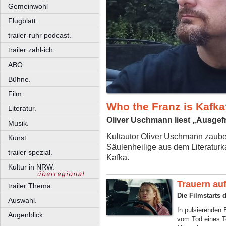
Gemeinwohl
Flugblatt.
trailer-ruhr podcast.
trailer zahl-ich.
ABO.
Bühne.
Film.
Who the Franz is Kafk
Literatur.
Oliver Uschmann liest „Ausge
Musik.
Kultautor Oliver Uschmann zaube
Kunst.
Säulenheilige aus dem Literatur
trailer spezial.
Kafka.
Kultur in NRW.
Trauern auf
trailer Thema.
Die Filmstarts
Auswahl.
In pulsierenden 
Augenblick
vom Tod eines T