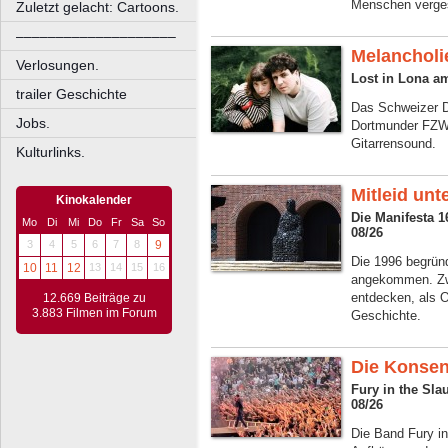
Menschen verge
Zuletzt gelacht: Cartoons.
––––––––––––––––––––
Melancholi
Verlosungen.
Lost in Lona a
trailer Geschichte
Das Schweizer Du
Jobs.
Dortmunder FZW,
Gitarrensound.
Kulturlinks.
Mitleid unt
Kinokalender
Die Manifesta 
Mo
Di
Mi
Do
Fr
Sa
So
08/26
3
4
5
6
7
8
9
Die 1996 begrün
10
11
12
13
14
15
16
angekommen. Zwö
entdecken, als O
12.669 Beiträge zu
3.883 Filmen im Forum
Geschichte.
Die Konse
Fury in the Sl
08/26
Die Band Fury in