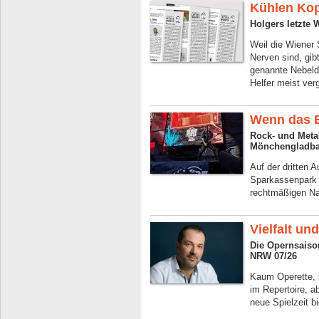
Kühlen Ko
Holgers letzte 
Weil die Wiener
Nerven sind, gib
genannte Nebeld
Helfer meist ver
Wenn das B
Rock- und Meta
Mönchengladba
Auf der dritten 
Sparkassenpark 
rechtmäßigen Na
Vielfalt un
Die Opernsaiso
NRW 07/26
Kaum Operette, 
im Repertoire, 
neue Spielzeit b