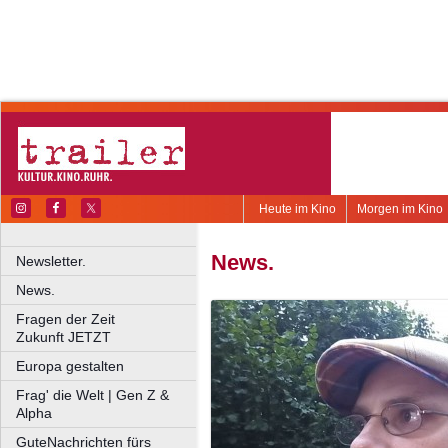
Heute im Kino
Morgen im Kino
News.
Newsletter.
News.
Fragen der Zeit
Zukunft JETZT
Europa gestalten
Frag' die Welt | Gen Z &
Alpha
GuteNachrichten fürs