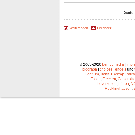
Seite
Weitersagen
Feedback
© 2005-2026
berndt media
|
impr
biograph
|
choices
|
engels
und
Bochum
,
Bonn
,
Castrop-Raux
Essen
,
Frechen
,
Gelsenkir
Leverkusen
,
Lünen
,
Mü
Recklinghausen
,