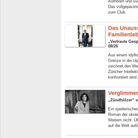
Aufhören und su
Das vollgepackte
zum Club.
Das Unauss
Familienle
„Vertraute Ges
08/26
Aus einem idylli
Grenze in die U
zeichnet den We
Züricher Intelle
konfrontiert wird.
Verglimme
„Zündhölzer“ vo
Ein spielerische
Roman der ukrai
Weitem nicht. Üb
auf die Welt auß