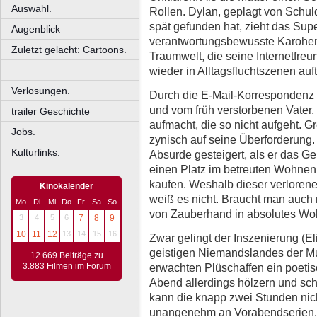
Auswahl.
Rollen. Dylan, geplagt von Schuld
spät gefunden hat, zieht das Sup
Augenblick
verantwortungsbewusste Karohemd 
Zuletzt gelacht: Cartoons.
Traumwelt, die seine Internetfre
wieder in Alltagsfluchtszenen auf
––––––––––––––––––––
Verlosungen.
Durch die E-Mail-Korrespondenz 
und vom früh verstorbenen Vater
trailer Geschichte
aufmacht, die so nicht aufgeht. G
Jobs.
zynisch auf seine Überforderung. 
Kulturlinks.
Absurde gesteigert, als er das Ge
einen Platz im betreuten Wohnen
kaufen. Weshalb dieser verlorene
Kinokalender
weiß es nicht. Braucht man auch n
Mo
Di
Mi
Do
Fr
Sa
So
von Zauberhand in absolutes Woh
3
4
5
6
7
8
9
10
11
12
13
14
15
16
Zwar gelingt der Inszenierung (El
geistigen Niemandslandes der Mu
12.669 Beiträge zu
erwachten Plüschaffen ein poetis
3.883 Filmen im Forum
Abend allerdings hölzern und sch
kann die knapp zwei Stunden nich
unangenehm an Vorabendserien.