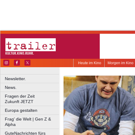
Heute im Kino
Morgen im Kino
Newsletter.
News.
Fragen der Zeit
Zukunft JETZT
Europa gestalten
Frag' die Welt | Gen Z &
Alpha
GuteNachrichten fürs