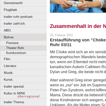
Gemeinwohl
Flugblatt.
trailer-ruhr podcast.
trailer zahl-ich.
Zusammenhalt in der 
ABO.
25. Februar 2011
Bühne.
Erstaufführung von "Choke"
Premiere.
Ruhr 03/11
Theater Ruhr.
Mit Choke wird sich an ein sensi
Komikzentrum.
demographischen Wandels bede
Film.
tun, wenn ein Elternteil nicht me
Literatur.
kanadischen Autorin Cathleen Ro
Dylan und Greg, die beide nicht 
Musik.
Kunst.
Aber während Greg einer geregel
wenn es „nur“ ein Job im Supermar
trailer spezial.
Peter-Pan-Syndrom, wohnt kiffen
Kultur in NRW.
Mama. Diese drückt da liebevoll
diese Kindmänner sich weigern, 
trailer Thema.
Unklaren. Als die Mutter einen Sc