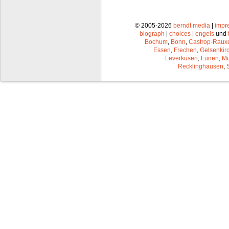
© 2005-2026
berndt media
|
impr
biograph
|
choices
|
engels
und
Bochum
,
Bonn
,
Castrop-Raux
Essen
,
Frechen
,
Gelsenkir
Leverkusen
,
Lünen
,
Mü
Recklinghausen
,