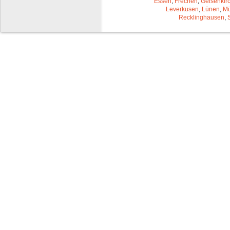
Essen
,
Frechen
,
Gelsenkir
Leverkusen
,
Lünen
,
Mü
Recklinghausen
,