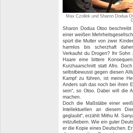
Max Czollek und Sharon Dodua Ot
G
Sharon Dodua Otoo beschreibt 
einer weißen Mehrheitsgesellschaf
spürt die Mutter von zwei Kinde
harmlos bis scherzhaft dah
Verkaufst du Drogen? Ihr Sohn 
Haare eine bittere Konsequen
Kurzhaarschnitt statt Afro. Do
selbstbewusst gegen diesen All
Kampf zu führen, ist meine Hei
Anders sah das noch bei ihren Elt
sein“, so Otoo. Dabei will die A
machen.
Doch die Maßstäbe einer weiße
Intellektuellen an diesem Di
geglaubt“, erzählt Mithu M. Sany
mitzufiebern. Wie ein guter Deut
er die Kopie eines Deutschen. Er