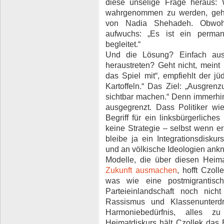
diese unselige Frage heraus
wahrgenommen zu werden, gehö
von Nadia Shehadeh. Obwohl 
aufwuchs: „Es ist ein perman
begleitet.“
Und die Lösung? Einfach aus
heraustreten? Geht nicht, meint
das Spiel mit“, empfiehlt der jü
Kartoffeln.“ Das Ziel: „Ausgr
sichtbar machen.“ Denn immerhin
ausgegrenzt. Dass Politiker w
Begriff für ein linksbürgerliches 
keine Strategie – selbst wenn er
bleibe ja ein Integrationsdiskur
und an völkische Ideologien ankn
Modelle, die über diesen Heim
Zukunft ausmachen
, hofft Czol
was wie eine postmigrantisc
Parteieinlandschaft noch nic
Rassismus und Klassenunterd
Harmoniebedürfnis, alles z
Heimatdiskurs hält Czollek das 