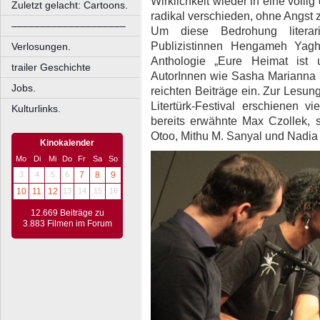
Wirklichkeit wieder in eine völli
Zuletzt gelacht: Cartoons.
radikal verschieden, ohne Angst 
––––––––––––––––––––
Um diese Bedrohung literar
Publizistinnen Hengameh Yag
Verlosungen.
Anthologie „Eure Heimat ist 
trailer Geschichte
AutorInnen wie Sasha Marianna
Jobs.
reichten Beiträge ein. Zur Lesu
Litertürk-Festival erschienen v
Kulturlinks.
bereits erwähnte Max Czollek,
Otoo, Mithu M. Sanyal und Nadi
Kinokalender
Mo
Di
Mi
Do
Fr
Sa
So
3
4
5
6
7
8
9
10
11
12
13
14
15
16
12.669 Beiträge zu
3.883 Filmen im Forum