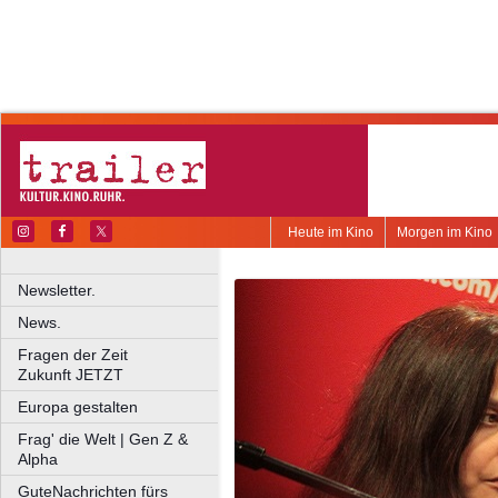
Heute im Kino
Morgen im Kino
Newsletter.
News.
Fragen der Zeit
Zukunft JETZT
Europa gestalten
Frag' die Welt | Gen Z &
Alpha
GuteNachrichten fürs