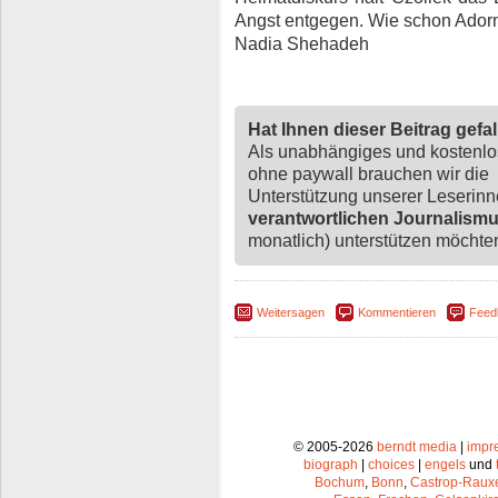
Angst entgegen. Wie schon Ador
Nadia Shehadeh
Hat Ihnen dieser Beitrag gefa
Als unabhängiges und kostenl
ohne paywall brauchen wir die
Unterstützung unserer Leserin
verantwortlichen Journalism
monatlich) unterstützen möchten,
Weitersagen
Kommentieren
Feed
© 2005-2026
berndt media
|
impr
biograph
|
choices
|
engels
und
Bochum
,
Bonn
,
Castrop-Raux