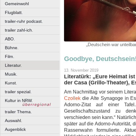
Gemeinwohl
Flugblatt.
trailer-ruhr podcast.
trailer zahl-ich.
ABO.
„Deutschein war unteilbar
Bühne.
Film.
Goodbye, Deutschsein
Literatur.
13. November 2019
Musik.
Literatürk: „Eure Heimat is
der Casa (Grillo-Theater), E
Kunst.
Am Nachmittag vor seinem Literatü
trailer spezial.
Czollek
die Alte Synagoge in Ess
Kultur in NRW.
Adorno-Zitat auf einer Tafe
Gesellschaftszustand zu d
trailer Thema.
verschieden sein kann
.“ Natürlic
Auswahl.
später auf die Adorno-Autorität,
Augenblick
Rassenwahn formulierte. Aktue