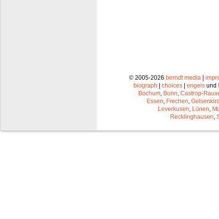
© 2005-2026
berndt media
|
impr
biograph
|
choices
|
engels
und
Bochum
,
Bonn
,
Castrop-Raux
Essen
,
Frechen
,
Gelsenkir
Leverkusen
,
Lünen
,
Mü
Recklinghausen
,