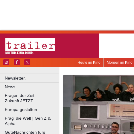
Heute im Kino
Morgen im Kino
Newsletter.
News.
Fragen der Zeit
Zukunft JETZT
Europa gestalten
Frag' die Welt | Gen Z &
Alpha
GuteNachrichten fürs