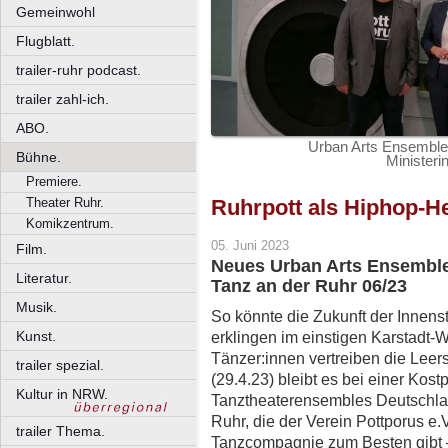
Gemeinwohl
Flugblatt.
trailer-ruhr podcast.
trailer zahl-ich.
ABO.
Urban Arts Ensemble 
Bühne.
Minister
Premiere.
Theater Ruhr.
Ruhrpott als Hiphop-H
Komikzentrum.
05. Juni 2023
Film.
Neues Urban Arts Ensemble
Literatur.
Tanz an der Ruhr 06/23
Musik.
So könnte die Zukunft der Innens
Kunst.
erklingen im einstigen Karstadt
Tänzer:innen vertreiben die Leer
trailer spezial.
(29.4.23) bleibt es bei einer Kos
Kultur in NRW.
Tanztheaterensembles Deutschla
Ruhr, die der Verein Pottporus e.V
trailer Thema.
Tanzcompagnie zum Besten gibt –