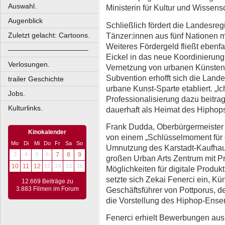
Auswahl.
Ministerin für Kultur und Wisse
Augenblick
Schließlich fördert die Landesr
Tänzer:innen aus fünf Nationen mi
Zuletzt gelacht: Cartoons.
Weiteres Fördergeld fließt ebenfa
––––––––––––––––––––
Eickel in das neue Koordinierung
Verlosungen.
Vernetzung von urbanen Künsten
Subvention erhofft sich die Lande
trailer Geschichte
urbane Kunst-Sparte etabliert. „Ic
Jobs.
Professionalisierung dazu beitra
Kulturlinks.
dauerhaft als Heimat des Hiphops
Frank Dudda, Oberbürgermeister 
Kinokalender
von einem „Schlüsselmoment für d
Mo
Di
Mi
Do
Fr
Sa
So
Umnutzung des Karstadt-Kaufhau
3
4
5
6
7
8
9
großen Urban Arts Zentrum mit 
10
11
12
13
14
15
16
Möglichkeiten für digitale Produkt
setzte sich Zekai Fenerci ein, Kün
12.669 Beiträge zu
Geschäftsführer von Pottporus, d
3.883 Filmen im Forum
die Vorstellung des Hiphop-Ense
Fenerci erhielt Bewerbungen aus