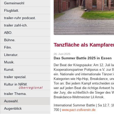
Gemeinwohl
Flugblatt.
trailer-ruhr podcast.
trailer zahl-ich.
ABO.
Bühne.
Tanzfläche als Kampfare
Film.
26. Juni 2025
Literatur.
Das Summer Battle 2025 in Essen
Musik.
Der Beat der Kriegspauke: Am 12. Juli l
Kunst.
Kooperationspartner Pottporus e.V. zur 8
ein. Nationale und internationale Tänzer
trailer spezial.
Kategorien wie Hip-Hop, Breakdance, un
Ton an: Bei jedem Kampf entscheiden si
Kultur in NRW.
wer auf jeden Beat die richtige Antwort h
der Jury, die schließlich die Sieger des 
trailer Thema.
Breakdance-Weltmeister Lil Amok.
Auswahl.
International Summer Battle | Sa 12.7. 1
Augenblick
700 |
www.pact-zollverein.de