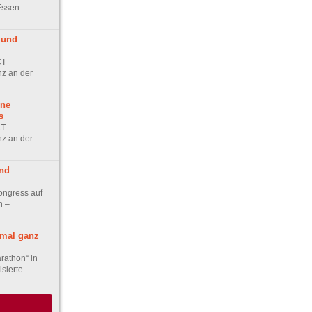
Essen –
 und
CT
nz an der
hne
s
CT
nz an der
nd
Kongress auf
n –
mal ganz
athon“ in
sierte