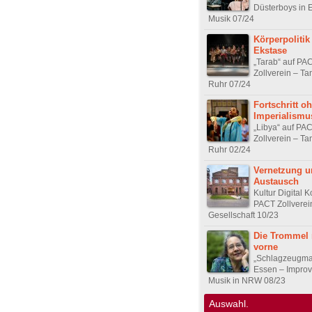
Düsterboys in 
Musik 07/24
Körperpolitik
Ekstase
„Tarab“ auf PA
Zollverein – Ta
Ruhr 07/24
Fortschritt o
Imperialismu
„Libya“ auf PA
Zollverein – Ta
Ruhr 02/24
Vernetzung u
Austausch
Kultur Digital 
PACT Zollverei
Gesellschaft 10/23
Die Trommel 
vorne
„Schlagzeugmar
Essen – Improvi
Musik in NRW 08/23
Auswahl.