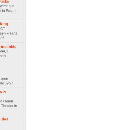
licks
ers“ auf
n in Essen
lung
ACT
ssen – Tanz
/25
rinstinkte
 PACT
ssen –
m
reren
val 09/24
m zu
er Freien
 Theater in
 des