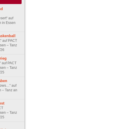
nd
sert“ auf
n in Essen
skenball
t“ auf PACT
ssen – Tanz
/26
rieg
e“ auf PACT
ssen – Tanz
/25
aben
nows…“ auf
n – Tanz an
est
CT
ssen – Tanz
/25