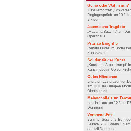
Genie oder Wahnsinn?
Künstlerportrait „Schwarze
Regiegespräch am 30.8. i
Sixteen
Japanische Tragödie
„Madama Butterfly“ am Düs
Opernhaus
Präzise Eingriffe
Renata Lucas im Dortmund
Kunstverein
Solidarität der Kunst
„Kunst und Arbeitskampf“ i
Kunstmuseum Gelsenkirch
Gutes Händchen
Literaturhaus präsentiert L
am 28.8. im Klumpen Moritz
Oberhausen
Melancholie zum Tanze
Lost in Lona am 12.8. im F
Dortmund
Vorabend-Fest
Summer Sessions: Bunt od
Festival 2026 Warm Up am 
domicil Dortmund