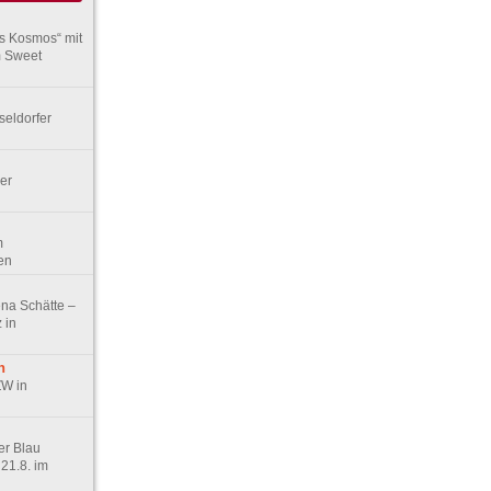
rs Kosmos“ mit
m Sweet
seldorfer
er
m
en
ena Schätte –
 in
n
ZW in
er Blau
21.8. im