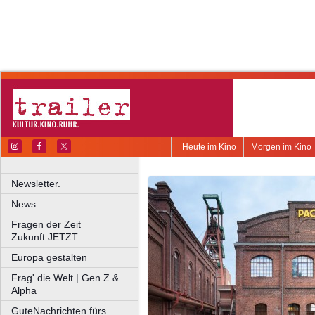
Heute im Kino
Morgen im Kino
Newsletter.
News.
Fragen der Zeit
Zukunft JETZT
Europa gestalten
Frag' die Welt | Gen Z &
Alpha
GuteNachrichten fürs