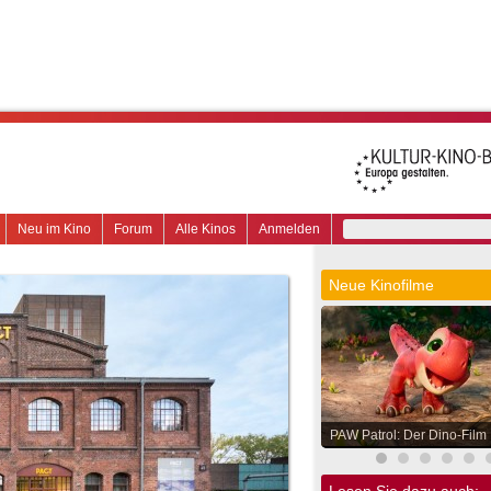
Neu im Kino
Forum
Alle Kinos
Anmelden
Neue Kinofilme
PAW Patrol: Der Dino-Film
Lesen Sie dazu auch: