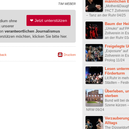
männlichen B
TIM WEBER
„Mother&Daught
PACT Zollverei
– Tanz an der Ruhr 04/25
❤ Jetzt unterstützen
edium ohne
Baum der Hei
g unserer
„Umuko“ auf P
ren
verantwortlichen Journalismus
Zollverein in E
erstützen möchten, klicken Sie bitte hier.
an der Ruhr 03
Freigelegte U
„Exposure“ auf
back
Drucken
Zollverein in E
Prolog 11/24
Lesen unter
Förderturm
Lit.Ruhr in meh
Städten – Festi
Überleben, u
sterben
Bund will bei d
Szene kürzen –
NRW 09/24
Verzauberung
Alltags
The Düsseldorf