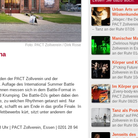
Urban Arts u
Wüstenkunde
„Magec / the De
PACT Zollverei
– Tanz an der Ruhr 07/26
Manischer Ma
„Delirious Nigh
Foto: PACT Zollverein / Dirk Rose
Zollverein in E
na
an der Ruhr 01
Körper und K
„F*cking Futur
Zollverein in E
an der Ruhr 10
aden der PACT Zollverein und der
. Auflage des International Summer Battle
Im Körper gr
:innen messen sich in dem Battle-Format in
„Every-body-k
d Krumping. Die Battle-DJs geben dabei den
PACT Zollverei
e, zu welchen Rhythmen getanzt wird. Nur
der Ruhr 08/25
at, schafft es am Ende in das große Finale. In
Tanz als Prot
Wettbewerbs kürt, sitzt unter anderem der
„Borda“ auf PA
Zollverein in E
an der Ruhr 06
8 Uhr | PACT Zollverein, Essen | 0201 28 94
Jenseits des