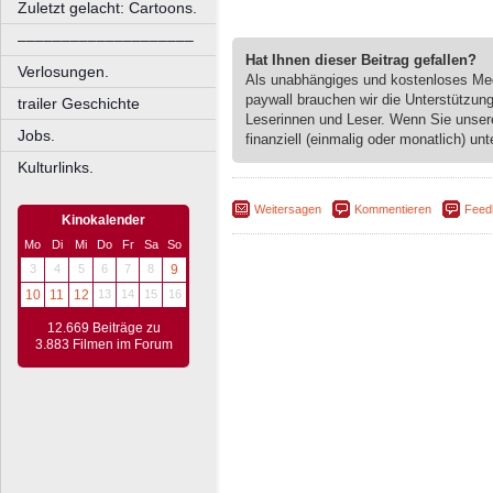
Zuletzt gelacht: Cartoons.
––––––––––––––––––––
Hat Ihnen dieser Beitrag gefallen?
Verlosungen.
Als unabhängiges und kostenloses M
paywall brauchen wir die Unterstützun
trailer Geschichte
Leserinnen und Leser. Wenn Sie unse
Jobs.
finanziell (einmalig oder monatlich) unt
Kulturlinks.
Weitersagen
Kommentieren
Feed
Kinokalender
Mo
Di
Mi
Do
Fr
Sa
So
3
4
5
6
7
8
9
10
11
12
13
14
15
16
12.669 Beiträge zu
3.883 Filmen im Forum