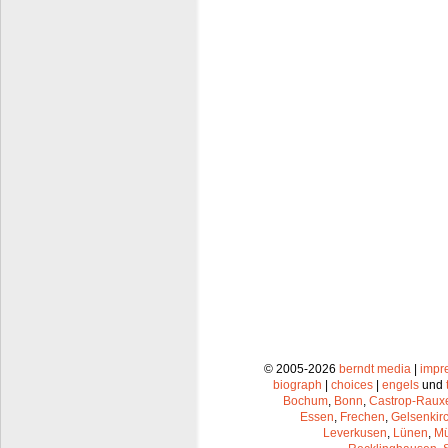
© 2005-2026
berndt media
|
impr
biograph
|
choices
|
engels
und
Bochum
,
Bonn
,
Castrop-Raux
Essen
,
Frechen
,
Gelsenkir
Leverkusen
,
Lünen
,
Mü