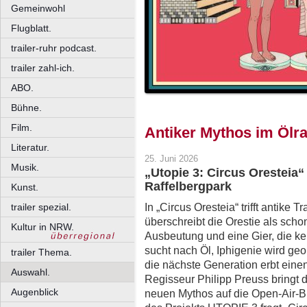
Gemeinwohl
Flugblatt.
trailer-ruhr podcast.
trailer zahl-ich.
ABO.
Bühne.
Film.
Antiker Mythos im Ölr
Literatur.
25. Juni 2026
Musik.
„Utopie 3: Circus Oresteia
Raffelbergpark
Kunst.
In „Circus Oresteia“ trifft antik
trailer spezial.
überschreibt die Orestie als sch
Kultur in NRW.
Ausbeutung und eine Gier, die 
sucht nach Öl, Iphigenie wird geop
trailer Thema.
die nächste Generation erbt eine
Auswahl.
Regisseur Philipp Preuss bringt d
Augenblick
neuen Mythos auf die Open-Air-