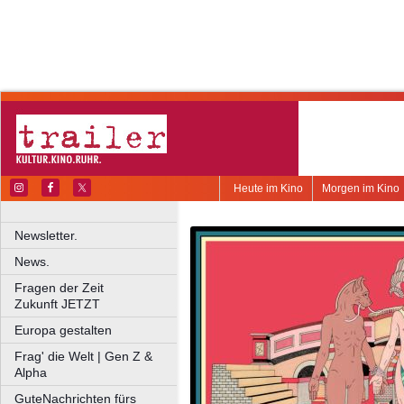
Heute im Kino
Morgen im Kino
Newsletter.
News.
Fragen der Zeit
Zukunft JETZT
Europa gestalten
Frag' die Welt | Gen Z &
Alpha
GuteNachrichten fürs