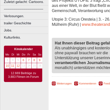
des Projekts UTOPIE 3 fragt „Circ
Zuletzt gelacht: Cartoons.
aus einer Welt, in der Blut fließ
––––––––––––––––––––
Gemeinschaft, Verantwortung und
Verlosungen.
Utopie 3: Circus Oresteia | 3. - 2
trailer Geschichte
Mülheim (Ruhr) |
www.theaterand
Jobs.
Kulturlinks.
Hat Ihnen dieser Beitrag gefa
Als unabhängiges und kostenl
Kinokalender
ohne paywall brauchen wir die
Mo
Di
Mi
Do
Fr
Sa
So
Unterstützung unserer Leserin
3
4
5
6
7
8
9
verantwortlichen Journalism
10
11
12
13
14
15
16
monatlich) unterstützen möchten,
12.669 Beiträge zu
3.883 Filmen im Forum
Weitersagen
Kommentieren
Feed