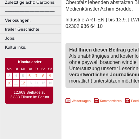
Oberpfalz lebenden abstrakten Bi
Zuletzt gelacht: Cartoons.
Medienkünstler Achim Brodde.
––––––––––––––––––––
Industrie-ART-EN | bis 13.9. | L
Verlosungen.
02302 936 64 10
trailer Geschichte
Jobs.
Kulturlinks.
Hat Ihnen dieser Beitrag gefa
Als unabhängiges und kostenl
ohne paywall brauchen wir die
Kinokalender
Unterstützung unserer Leserin
Mo
Di
Mi
Do
Fr
Sa
So
verantwortlichen Journalism
3
4
5
6
7
8
9
monatlich) unterstützen möchten,
10
11
12
13
14
15
16
12.669 Beiträge zu
3.883 Filmen im Forum
Weitersagen
Kommentieren
Feed