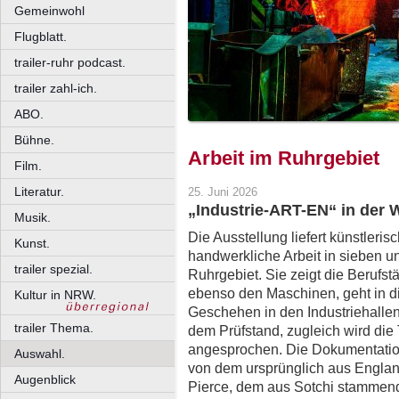
Gemeinwohl
Flugblatt.
trailer-ruhr podcast.
trailer zahl-ich.
ABO.
Bühne.
Arbeit im Ruhrgebiet
Film.
Literatur.
25. Juni 2026
„Industrie-ART-EN“ in der W
Musik.
Die Ausstellung liefert künstler
Kunst.
handwerkliche Arbeit in sieben u
trailer spezial.
Ruhrgebiet. Sie zeigt die Berufstä
ebenso den Maschinen, geht in d
Kultur in NRW.
Geschehen in den Industriehallen
trailer Thema.
dem Prüfstand, zugleich wird die 
angesprochen. Die Dokumentatio
Auswahl.
von dem ursprünglich aus Englan
Augenblick
Pierce, dem aus Sotchi stammend