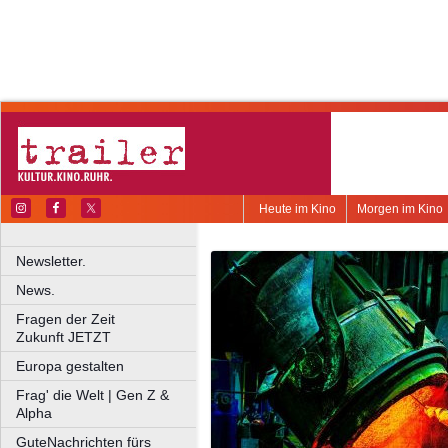
Heute im Kino
Morgen im Kino
Newsletter.
News.
Fragen der Zeit
Zukunft JETZT
Europa gestalten
Frag' die Welt | Gen Z &
Alpha
GuteNachrichten fürs