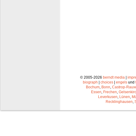
© 2005-2026
berndt media
|
impr
biograph
|
choices
|
engels
und
Bochum
,
Bonn
,
Castrop-Raux
Essen
,
Frechen
,
Gelsenkir
Leverkusen
,
Lünen
,
Mü
Recklinghausen
,