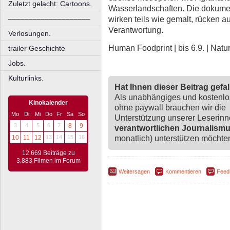
Zuletzt gelacht: Cartoons.
Wasserlandschaften. Die dokument
––––––––––––––––––––
wirken teils wie gemalt, rücken 
Verantwortung.
Verlosungen.
Human Foodprint | bis 6.9. | Na
trailer Geschichte
Jobs.
Kulturlinks.
Hat Ihnen dieser Beitrag gefa
Als unabhängiges und kostenl
Kinokalender
ohne paywall brauchen wir die
Mo
Di
Mi
Do
Fr
Sa
So
Unterstützung unserer Leserin
3
4
5
6
7
8
9
verantwortlichen Journalism
monatlich) unterstützen möchten,
10
11
12
13
14
15
16
12.669 Beiträge zu
3.883 Filmen im Forum
Weitersagen
Kommentieren
Feed