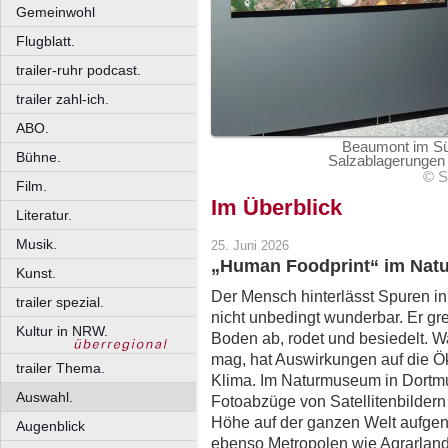
Gemeinwohl
Flugblatt.
trailer-ruhr podcast.
trailer zahl-ich.
ABO.
Beaumont im Sü
Bühne.
Salzablagerungen i
© S
Film.
Im Überblick
Literatur.
Musik.
25. Juni 2026
„Human Foodprint“ im Na
Kunst.
Der Mensch hinterlässt Spuren in 
trailer spezial.
nicht unbedingt wunderbar. Er grei
Kultur in NRW.
Boden ab, rodet und besiedelt. 
mag, hat Auswirkungen auf die Ök
trailer Thema.
Klima. Im Naturmuseum in Dortmu
Auswahl.
Fotoabzüge von Satellitenbildern
Höhe auf der ganzen Welt aufge
Augenblick
ebenso Metropolen wie Agrarlands