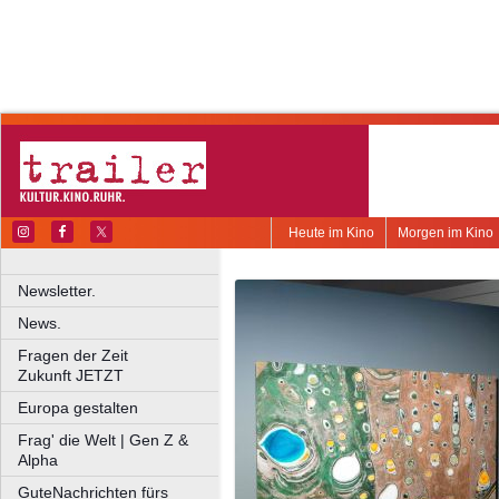
Heute im Kino
Morgen im Kino
Newsletter.
News.
Fragen der Zeit
Zukunft JETZT
Europa gestalten
Frag' die Welt | Gen Z &
Alpha
GuteNachrichten fürs