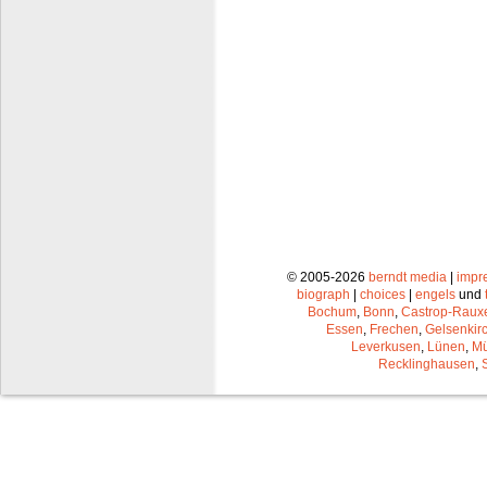
© 2005-2026
berndt media
|
impr
biograph
|
choices
|
engels
und
Bochum
,
Bonn
,
Castrop-Raux
Essen
,
Frechen
,
Gelsenkir
Leverkusen
,
Lünen
,
Mü
Recklinghausen
,