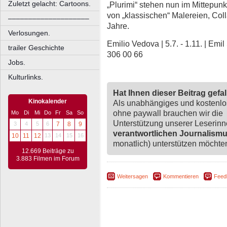
Zuletzt gelacht: Cartoons.
„Plurimi“ stehen nun im Mittepunk
von „klassischen“ Malereien, Col
––––––––––––––––––––
Jahre.
Verlosungen.
Emilio Vedova | 5.7. - 1.11. | 
trailer Geschichte
306 00 66
Jobs.
Kulturlinks.
Hat Ihnen dieser Beitrag gefa
Kinokalender
Als unabhängiges und kostenl
ohne paywall brauchen wir die
Mo
Di
Mi
Do
Fr
Sa
So
Unterstützung unserer Leserin
3
4
5
6
7
8
9
verantwortlichen Journalism
10
11
12
13
14
15
16
monatlich) unterstützen möchten,
12.669 Beiträge zu
3.883 Filmen im Forum
Weitersagen
Kommentieren
Feed