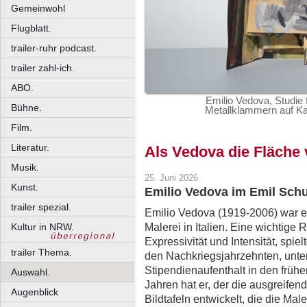
Gemeinwohl
Flugblatt.
trailer-ruhr podcast.
trailer zahl-ich.
ABO.
Emilio Vedova, Studie f
Bühne.
Metallklammern auf Ka
Film.
Literatur.
Als Vedova die Fläche 
Musik.
25. Juni 2026
Kunst.
Emilio Vedova im Emil Sc
trailer spezial.
Emilio Vedova (1919-2006) war ei
Malerei in Italien. Eine wichtige R
Kultur in NRW.
Expressivität und Intensität, spi
trailer Thema.
den Nachkriegsjahrzehnten, unter
Stipendienaufenthalt in den frühe
Auswahl.
Jahren hat er, der die ausgreifen
Augenblick
Bildtafeln entwickelt, die die Mal