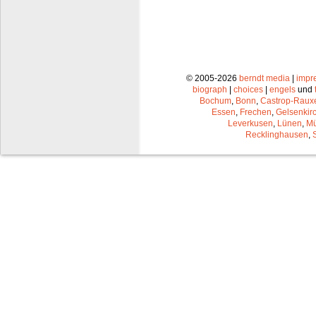
© 2005-2026
berndt media
|
impr
biograph
|
choices
|
engels
und
Bochum
,
Bonn
,
Castrop-Raux
Essen
,
Frechen
,
Gelsenkir
Leverkusen
,
Lünen
,
Mü
Recklinghausen
,