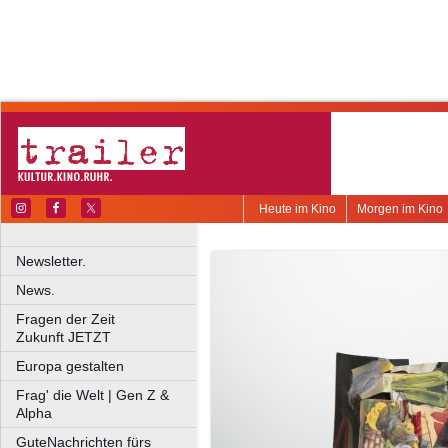
Heute im Kino
Morgen im Kino
Newsletter.
News.
Fragen der Zeit
Zukunft JETZT
Europa gestalten
Frag' die Welt | Gen Z &
Alpha
GuteNachrichten fürs