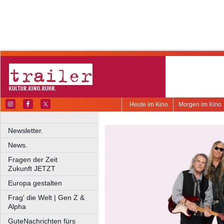
Heute im Kino
Morgen im Kino
Newsletter.
News.
Fragen der Zeit
Zukunft JETZT
Europa gestalten
Frag' die Welt | Gen Z &
Alpha
GuteNachrichten fürs