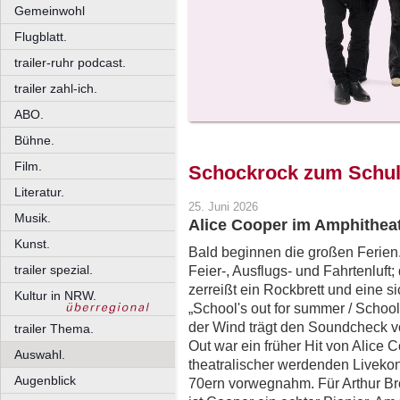
Gemeinwohl
Flugblatt.
trailer-ruhr podcast.
trailer zahl-ich.
ABO.
Bühne.
Film.
Schockrock zum Schul
Literatur.
25. Juni 2026
Musik.
Alice Cooper im Amphithea
Kunst.
Bald beginnen die großen Ferien
trailer spezial.
Feier-, Ausflugs- und Fahrtenluft;
zerreißt ein Rockbrett und eine s
Kultur in NRW.
„School's out for summer / School'
der Wind trägt den Soundcheck v
trailer Thema.
Out war ein früher Hit von Alice 
Auswahl.
theatralischer werdenden Livekon
Augenblick
70ern vorwegnahm. Für Arthur Brow