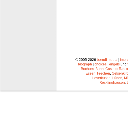
© 2005-2026
berndt media
|
impr
biograph
|
choices
|
engels
und
Bochum
,
Bonn
,
Castrop-Raux
Essen
,
Frechen
,
Gelsenkir
Leverkusen
,
Lünen
,
Mü
Recklinghausen
,