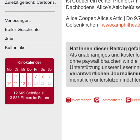
ist Cooper ein echter Pionier. Am 
Zuletzt gelacht: Cartoons.
Dachbodens: Alice's Attic heißt 
––––––––––––––––––––
Alice Cooper: Alice's Attic | Do 9
Verlosungen.
Gelsenkirchen |
www.amphitheate
trailer Geschichte
Jobs.
Kulturlinks.
Hat Ihnen dieser Beitrag gefa
Als unabhängiges und kostenl
ohne paywall brauchen wir die
Kinokalender
Unterstützung unserer Leserin
Mo
Di
Mi
Do
Fr
Sa
So
verantwortlichen Journalism
3
4
5
6
7
8
9
monatlich) unterstützen möchten,
10
11
12
13
14
15
16
12.669 Beiträge zu
3.883 Filmen im Forum
Weitersagen
Kommentieren
Feed