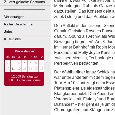
damit ein, was Politiker seit Jahr
Zuletzt gelacht: Cartoons.
Metropolregion Ruhr als Ganzes 
––––––––––––––––––––
darzustellen. Das Konzept geht a
zuletzt stetig und das Publikum 
Verlosungen.
trailer Geschichte
Den Auftakt in der Essener Sze
Günak, Christian Rosales Fonsec
Jobs.
darum, „Sound als Archiv, als Wid
Kulturlinks.
Bewegung begreifen“. Am 3. Juni
im Herner Bahnhof mit Robin M
Kinokalender
Farzané und Molly Joyce Künstle
zwischen Mensch, Technologie u
Mo
Di
Mi
Do
Fr
Sa
So
Perspektiven betrachten.
3
4
5
6
7
8
9
10
11
12
13
14
15
16
Der Wahlberliner Ignaz Schick ha
12.669 Beiträge zu
war unter anderem mit dem legen
3.883 Filmen im Forum
Tour. Am 10. Juni zeigt er im Ess
Plattenspieler als eigenständiges
Klangkörper nutzt. Den Abend er
Voroneckis mit „Fluidity“ und Bu
Distances“ – hier geht es je um
Choreografien und Klängen im Zei