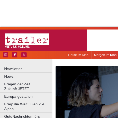
Heute im Kino
Morgen im Kino
Newsletter.
News.
Fragen der Zeit
Zukunft JETZT
Europa gestalten
Frag' die Welt | Gen Z &
Alpha
GuteNachrichten fürs