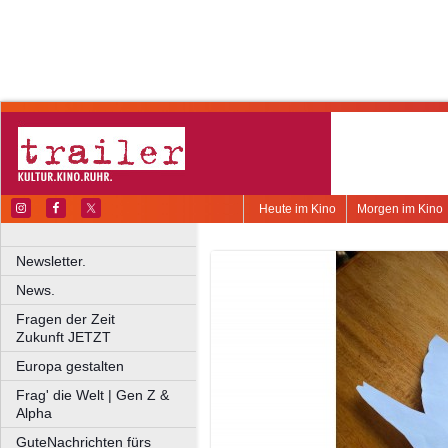
Heute im Kino
Morgen im Kino
Newsletter.
News.
Fragen der Zeit
Zukunft JETZT
Europa gestalten
Frag' die Welt | Gen Z &
Alpha
GuteNachrichten fürs