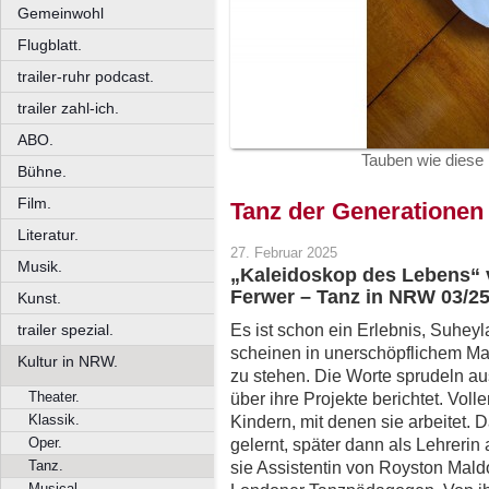
Gemeinwohl
Flugblatt.
trailer-ruhr podcast.
trailer zahl-ich.
ABO.
Tauben wie diese 
Bühne.
Film.
Tanz der Generationen
Literatur.
27. Februar 2025
Musik.
„Kaleidoskop des Lebens“ 
Ferwer – Tanz in NRW 03/2
Kunst.
Es ist schon ein Erlebnis, Suhey
trailer spezial.
scheinen in unerschöpflichem M
Kultur in NRW.
zu stehen. Die Worte sprudeln au
Theater.
über ihre Projekte berichtet. Voll
Klassik.
Kindern, mit denen sie arbeitet. 
Oper.
gelernt, später dann als Lehrerin
Tanz.
sie Assistentin von Royston Ma
Musical.