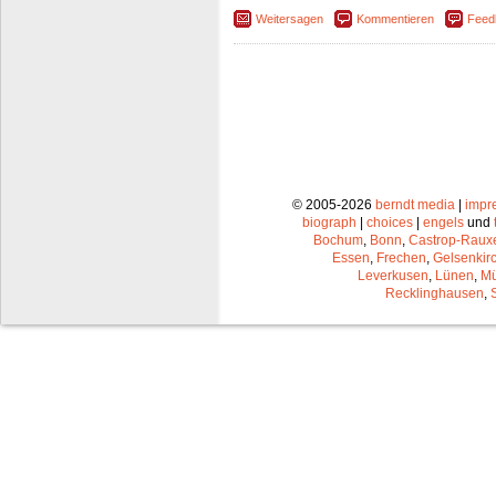
Weitersagen
Kommentieren
Feed
© 2005-2026
berndt media
|
impr
biograph
|
choices
|
engels
und
Bochum
,
Bonn
,
Castrop-Raux
Essen
,
Frechen
,
Gelsenkir
Leverkusen
,
Lünen
,
Mü
Recklinghausen
,