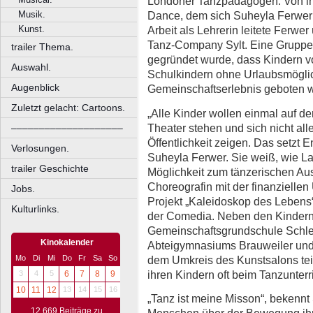
Londoner Tanzpädagogen. Von i
Musik.
Dance, dem sich Suheyla Ferwer 
Kunst.
Arbeit als Lehrerin leitete Ferwe
Tanz-Company Sylt. Eine Gruppe,
trailer Thema.
gegründet wurde, dass Kindern vo
Auswahl.
Schulkindern ohne Urlaubsmöglic
Augenblick
Gemeinschaftserlebnis geboten 
Zuletzt gelacht: Cartoons.
„Alle Kinder wollen einmal auf d
Theater stehen und sich nicht all
––––––––––––––––––––
Öffentlichkeit zeigen. Das setzt En
Verlosungen.
Suheyla Ferwer. Sie weiß, wie L
trailer Geschichte
Möglichkeit zum tänzerischen Aus
Choreografin mit der finanzielle
Jobs.
Projekt „Kaleidoskop des Lebens“ 
Kulturlinks.
der Comedia. Neben den Kindern
Gemeinschaftsgrundschule Schle
Kinokalender
Abteigymnasiums Brauweiler un
dem Umkreis des Kunstsalons teil.
Mo
Di
Mi
Do
Fr
Sa
So
ihren Kindern oft beim Tanzunter
3
4
5
6
7
8
9
10
11
12
13
14
15
16
„Tanz ist meine Misson“, bekennt 
12.669 Beiträge zu
Menschen über der Bewegung ihr