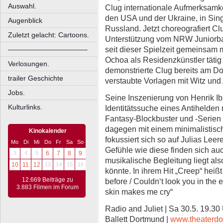
Auswahl.
Clug internationale Aufmerksamke
den USA und der Ukraine, in Sing
Augenblick
Russland. Jetzt choreografiert Clu
Zuletzt gelacht: Cartoons.
Unterstützung vom NRW Juniorbal
seit dieser Spielzeit gemeinsam 
––––––––––––––––––––
Ochoa als Residenzkünstler tätig 
Verlosungen.
demonstrierte Clug bereits am D
trailer Geschichte
verstaubte Vorlagen mit Witz und
Jobs.
Seine Inszenierung von Henrik Ib
Kulturlinks.
Identitätssuche eines Antihelden
Fantasy-Blockbuster und -Serien 
dagegen mit einem minimalistis
Kinokalender
fokussiert sich so auf Julias Lee
Mo
Di
Mi
Do
Fr
Sa
So
Gefühle wie diese finden sich a
3
4
5
6
7
8
9
musikalische Begleitung liegt als
10
11
12
13
14
15
16
könnte. In ihrem Hit „Creep“ hei
12.669 Beiträge zu
before / Couldn‘t look you in the e
3.883 Filmen im Forum
skin makes me cry“
Radio and Juliet | Sa 30.5. 19.30
Ballett Dortmund |
www.theaterdo