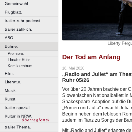
Gemeinwohl
Flugblatt.
trailer-ruhr podcast.
trailer zahl-ich.
ABO.
Liberty Ferg
Bühne.
Premiere.
Der Tod am Anfang
Theater Ruhr.
Komikzentrum.
18. Mai 2026
Film.
„Radio and Juliet“ am Thea
Ruhr 05/26
Literatur.
Vor über 20 Jahren brachte der 
Musik.
Slowenischen Nationalballett in
Kunst.
Shakespeare-Adaption auf die Büh
„Romeo und Julia“ erwacht Julia
trailer spezial.
Beginn neben dem leblosen Romeo
Kultur in NRW.
zudem im Tanz zu Songs der Ba
trailer Thema.
Mit „Radio and Juliet“ erlangte 