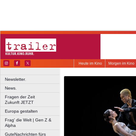
Heute im Kino
Morgen im Kino
Newsletter.
News.
Fragen der Zeit
Zukunft JETZT
Europa gestalten
Frag' die Welt | Gen Z &
Alpha
GuteNachrichten fürs