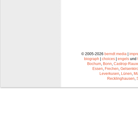
© 2005-2026
berndt media
|
impr
biograph
|
choices
|
engels
und
Bochum
,
Bonn
,
Castrop-Raux
Essen
,
Frechen
,
Gelsenkir
Leverkusen
,
Lünen
,
Mü
Recklinghausen
,