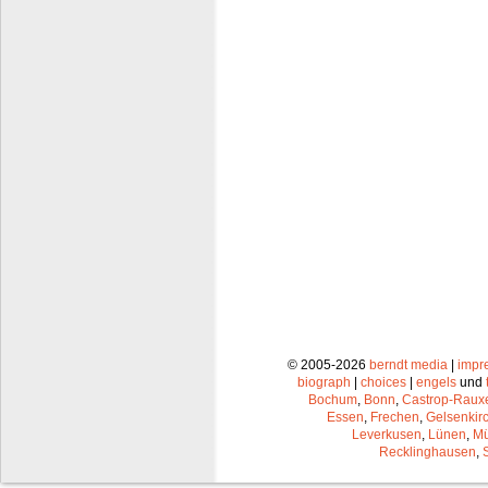
© 2005-2026
berndt media
|
impr
biograph
|
choices
|
engels
und
Bochum
,
Bonn
,
Castrop-Raux
Essen
,
Frechen
,
Gelsenkir
Leverkusen
,
Lünen
,
Mü
Recklinghausen
,