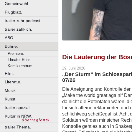
Gemeinwohl
Flugblatt.
trailer-ruhr podcast.
trailer zahl-ich.
ABO.
Bühne.
Premiere.
Die Läuterung der Bös
Theater Ruhr.
Komikzentrum.
29. Juni 2026
Film.
„Der Sturm“ im Schlosspar
07/26
Literatur.
Die Aneignung und Kontrolle der 
Musik.
„Make the world great again!“ Dar
Kunst.
da nicht die Potentaten wären, di
für sich alleine reklamierten un
trailer spezial.
schlichtweg scheißegal ist. Ach, d
Kultur in NRW.
Soldaten würden mir sicher Rec
Kontrolle geht es auch in Shakes
trailer Thema.