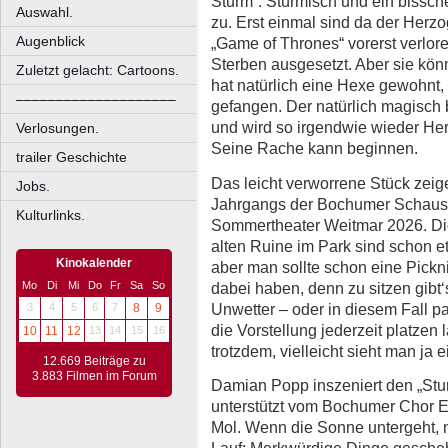
Sturm“. Stürmisch und ein bissc
Auswahl.
zu. Erst einmal sind da der Herz
Augenblick
„Game of Thrones“ vorerst verlo
Sterben ausgesetzt. Aber sie könne
Zuletzt gelacht: Cartoons.
hat natürlich eine Hexe gewohnt, 
––––––––––––––––––––
gefangen. Der natürlich magisch
und wird so irgendwie wieder Her
Verlosungen.
Seine Rache kann beginnen.
trailer Geschichte
Das leicht verworrene Stück zeige
Jobs.
Jahrgangs der Bochumer Schaus
Kulturlinks.
Sommertheater Weitmar 2026. Di
alten Ruine im Park sind schon etw
Kinokalender
aber man sollte schon eine Pickn
dabei haben, denn zu sitzen gibt‘
Mo
Di
Mi
Do
Fr
Sa
So
Unwetter – oder in diesem Fall 
3
4
5
6
7
8
9
die Vorstellung jederzeit platzen
10
11
12
13
14
15
16
trotzdem, vielleicht sieht man j
12.669 Beiträge zu
3.883 Filmen im Forum
Damian Popp inszeniert den „Stur
unterstützt vom Bochumer Chor En
Mol. Wenn die Sonne untergeht,
Lauf: Merkwürdige Dinge gescheh