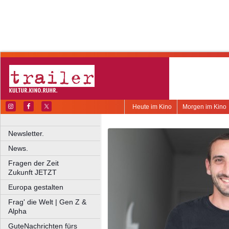
Heute im Kino
Morgen im Kino
Newsletter.
News.
Fragen der Zeit
Zukunft JETZT
Europa gestalten
Frag' die Welt | Gen Z &
Alpha
GuteNachrichten fürs