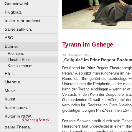
Gemeinwohl
Flugblatt.
trailer-ruhr podcast.
trailer zahl-ich.
ABO.
Tyrann im Gehege
Bühne.
Premiere.
30. November 2017
Theater Ruhr.
„Caligula“ im Prinz Regent Bochum
Komikzentrum.
Der Abend im Prinz Regent Theater beginn
Film.
treten.“ Also sitzt man rundherum im hell
Roms lebt. Ihm gehört die rechteckige F
Literatur.
Untergebenen die Peripherie, in der man z
kann der Tyrann eindringen – wenn er will
Musik.
Versuch, in den Kern der Despotie einzu
Kunst.
überbordenden Gewalt zu reißen, mit der
verbunden ist. Regisseurin Clara Nielebo
trailer spezial.
großartigen Jungen Prinz*essinnen 15+ i
Kultur in NRW.
Der rote Schwan streift durch sein Geh
Herrschers fast unbekleidet in einem fl
trailer Thema.
den Tempel, den schmale Lichtsäulen be