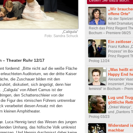
„Wir brauche
offene Orte“
Ab der Spielzei
leitet Dramatur
Reich das Prinz Regent The
„Caligula“
Bochum – Premiere 08/25
Foto: Sandra Schuck
Ein zeitloser
Franz Kafkas „
Prozess“ im B
Prinz Regent T
 – Theater Ruhr 12/17
Prolog 12/24
t fordernd: „Bitte nicht auf die weiße Fläche
„Was heißt ei
 erleuchteten Auditorium, wo der dritte Kaiser
Happy End h
läche, die Zuschauer bilden mit den
Alexander Vaa
inszeniert „How
uhört, diskutiert, sich ängstigt, denn hier
feminist“ in Bochum – Prem
. „Caligula“ von Albert Camus ist der
dringen, den Schattenschleier von der
Lug und Trug
 die Figur des römischen Führers untrennbar
göttliche Ret
ck verarbeitet diesen Ansatz mit den
„Onkel Wanja“, 
m kleinen Amphitheater.
und „Dantons T
Prolog 03/23
ege. Luca Hennig tanzt das Wesen des jungen
Widerstand i
ießenden Umhang, das höfische Volk umkreist
machbar
grenzen. Und Hennig durchmisst dabei keine