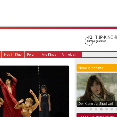
Neu im Kino
Forum
Alle Kinos
Anmelden
Neue Kinofilme
Der Klang der Stradivari
Lesen Sie dazu auch: