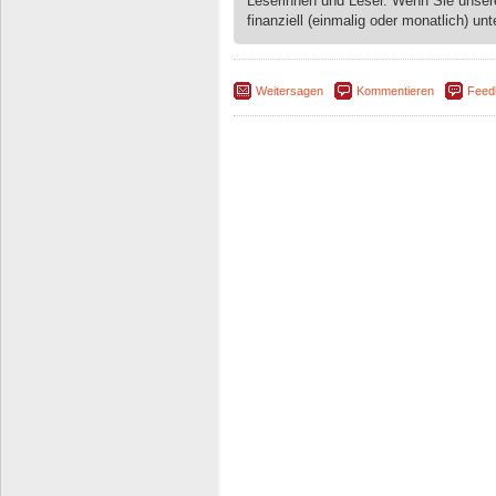
Leserinnen und Leser. Wenn Sie unse
finanziell (einmalig oder monatlich) unt
Weitersagen
Kommentieren
Feed