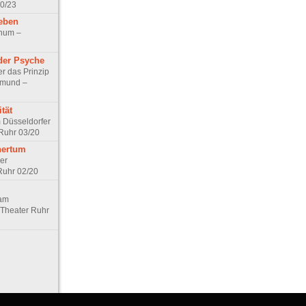
10/23
Leben
chum –
 der Psyche
der das Prinzip
tmund –
tät
 Düsseldorfer
Ruhr 03/20
hertum
er
Ruhr 02/20
 am
Theater Ruhr