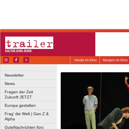
Heute im Kino
Morgen im Kino
Newsletter.
News.
Fragen der Zeit
Zukunft JETZT
Europa gestalten
Frag' die Welt | Gen Z &
Alpha
GuteNachrichten fürs