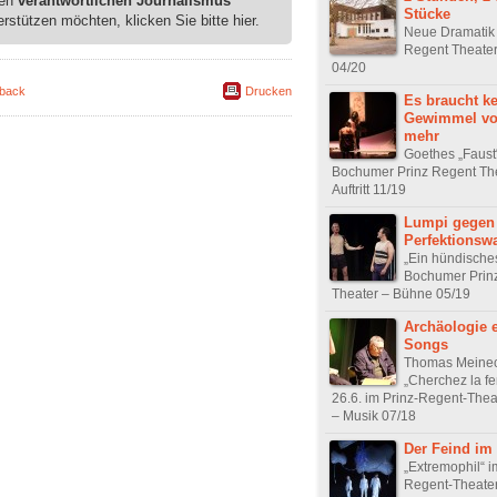
ren
verantwortlichen Journalismus
Stücke
erstützen möchten, klicken Sie bitte hier.
Neue Dramatik 
Regent Theate
04/20
back
Drucken
Es braucht k
Gewimmel vo
mehr
Goethes „Faust
Bochumer Prinz Regent Th
Auftritt 11/19
Lumpi gegen
Perfektionsw
„Ein hündische
Bochumer Prin
Theater – Bühne 05/19
Archäologie 
Songs
Thomas Meinec
„Cherchez la 
26.6. im Prinz-Regent-The
– Musik 07/18
Der Feind im
„Extremophil“ i
Regent-Theate