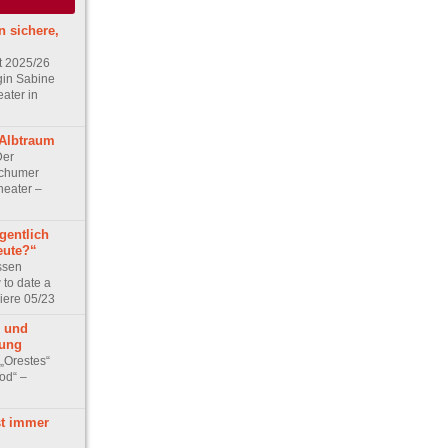
n sichere,
t 2025/26
gin Sabine
ater in
 Albtraum
Der
ochumer
heater –
gentlich
eute?“
ssen
 to date a
iere 05/23
 und
tung
„Orestes“
od“ –
st immer