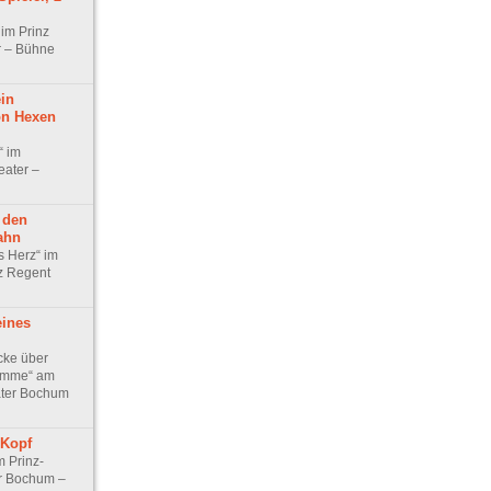
im Prinz
r – Bühne
ein
n Hexen
“ im
eater –
 den
ahn
s Herz“ im
z Regent
eines
ke über
femme“ am
ater Bochum
 Kopf
m Prinz-
r Bochum –