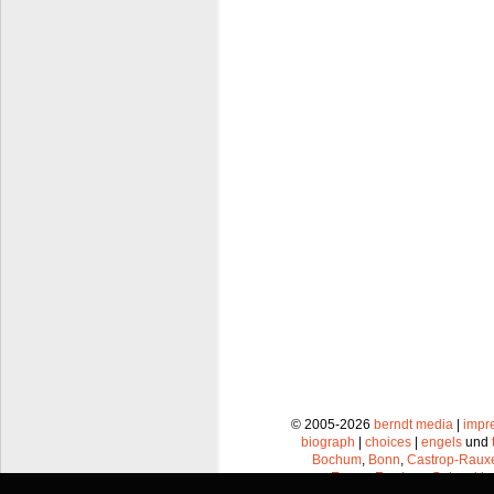
© 2005-2026
berndt media
|
impr
biograph
|
choices
|
engels
und
Bochum
,
Bonn
,
Castrop-Raux
Essen
,
Frechen
,
Gelsenkir