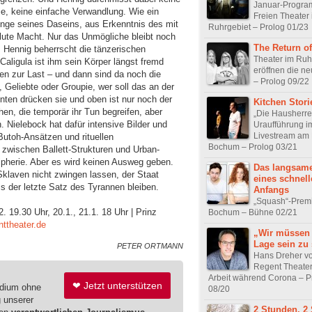
Januar-Progra
e, keine einfache Verwandlung. Wie ein
Freien Theater
Enge seines Daseins, aus Erkenntnis des mit
Ruhrgebiet – Prolog 01/23
lute Macht. Nur das Unmögliche bleibt noch
The Return o
. Hennig beherrscht die tänzerischen
Theater im Ruh
Caligula ist ihm sein Körper längst fremd
eröffnen die ne
en zur Last – und dann sind da noch die
– Prolog 09/22
Geliebte oder Groupie, wer soll das an der
ten drücken sie und oben ist nur noch der
Kitchen Stori
en, die temporär ihr Tun begreifen, aber
„Die Hausherre
n. Nielebock hat dafür intensive Bilder und
Uraufführung i
Livestream am
utoh-Ansätzen und rituellen
Bochum – Prolog 03/21
wischen Ballett-Strukturen und Urban-
herie. Aber es wird keinen Ausweg geben.
Das langsam
klaven nicht zwingen lassen, der Staat
eines schnel
s der letzte Satz des Tyrannen bleiben.
Anfangs
„Squash“-Premi
2. 19.30 Uhr, 20.1., 21.1. 18 Uhr | Prinz
Bochum – Bühne 02/21
ttheater.de
„Wir müssen 
Lage sein zu 
PETER ORTMANN
Hans Dreher v
Regent Theater
Arbeit während Corona – P
❤ Jetzt unterstützen
edium ohne
08/20
g unserer
2 Stunden, 2 