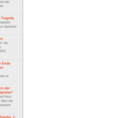
mm der
 im
f Tragedy
rgebiet
ue Spielzeit
es
n“ als
m
 PRT
e Ende
len
ere in
in der
spielen“
om Prinz
 über die
remiere
Spieler, 2