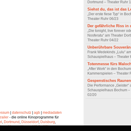
Dortmund – Theater Ruhr 
Siehst du, das ist das 
„Der erste fiese Typ“ in Bo
Theater Ruhr 06/23
Der gefährliche Riss in
„Die tonight, live forever o
Nosferatu“ am Theater Dor
Theater Ruhr 04/22
Unberührbare Souveräni
Frank Wedekinds „Lulu“ am
Schauspielhaus – Theater 
Totenmesse fürs Maloc
„After Work“ in den Bochum
Kammerspielen – Theater 
Gespenstisches Raunen
Die Performance „Geister“
Schauspielhaus Bochum – 
02/20
essum
|
datenschutz
|
agb
|
mediadaten
trailer
- die online Kinoprogramme für
el
,
Dortmund
,
Düsseldorf
,
Duisburg
,
chen
,
Hagen
,
Herne
,
Hürth
,
Köln
,