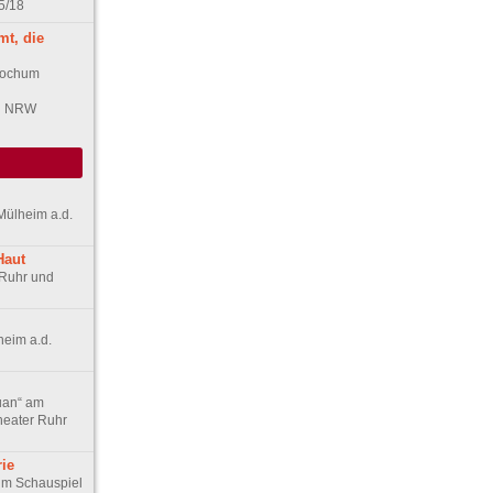
5/18
mt, die
Bochum
in NRW
 Mülheim a.d.
Haut
 Ruhr und
heim a.d.
uan“ am
Theater Ruhr
rie
 im Schauspiel