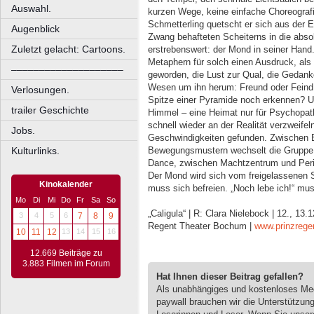
Auswahl.
kurzen Wege, keine einfache Choreografi
Schmetterling quetscht er sich aus der 
Augenblick
Zwang behafteten Scheiterns in die abso
Zuletzt gelacht: Cartoons.
erstrebenswert: der Mond in seiner Hand
Metaphern für solch einen Ausdruck, als 
––––––––––––––––––––
geworden, die Lust zur Qual, die Gedank
Wesen um ihn herum: Freund oder Feind, 
Verlosungen.
Spitze einer Pyramide noch erkennen? Un
trailer Geschichte
Himmel – eine Heimat nur für Psychopath
schnell wieder an der Realität verzweifel
Jobs.
Geschwindigkeiten gefunden. Zwischen B
Kulturlinks.
Bewegungsmustern wechselt die Gruppe z
Dance, zwischen Machtzentrum und Perip
Der Mond wird sich vom freigelassenen S
Kinokalender
muss sich befreien. „Noch lebe ich!“ mus
Mo
Di
Mi
Do
Fr
Sa
So
„Caligula“ | R: Clara Nielebock | 12., 13.1
3
4
5
6
7
8
9
Regent Theater Bochum |
www.prinzregen
10
11
12
13
14
15
16
12.669 Beiträge zu
3.883 Filmen im Forum
Hat Ihnen dieser Beitrag gefallen?
Als unabhängiges und kostenloses M
paywall brauchen wir die Unterstützun