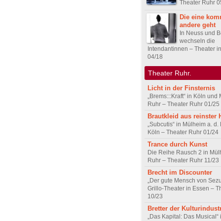
Theater Ruhr 0
Die eine kom
andere geht
In Neuss und 
wechseln die
Intendantinnen – Theater 
04/18
Theater Ruhr.
Licht in der Finsternis
„Brems:::Kraft“ in Köln und
Ruhr – Theater Ruhr 01/25
Brautkleid aus reinster 
„Subcutis“ in Mülheim a. d.
Köln – Theater Ruhr 01/24
Trance durch Kunst
Die Reihe Rausch 2 in Mül
Ruhr – Theater Ruhr 11/23
Brecht im Discounter
„Der gute Mensch von Sez
Grillo-Theater in Essen – 
10/23
Bretter der Kulturindust
„Das Kapital: Das Musical“