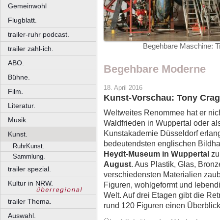
Gemeinwohl
Flugblatt.
trailer-ruhr podcast.
Begehbare Maschine: T
trailer zahl-ich.
ABO.
Begehbare Moderne
Bühne.
18. April 2016
Film.
Kunst-Vorschau: Tony Crag
Literatur.
Weltweites Renommee hat er nich
Musik.
Waldfrieden in Wuppertal oder al
Kunstakademie Düsseldorf erlang
Kunst.
bedeutendsten englischen Bildh
RuhrKunst.
Heydt-Museum in Wuppertal
zu
Sammlung.
August
. Aus Plastik, Glas, Bron
trailer spezial.
verschiedensten Materialien zaub
Kultur in NRW.
Figuren, wohlgeformt und lebend
Welt. Auf drei Etagen gibt die Ret
trailer Thema.
rund 120 Figuren einen Überblic
Auswahl.