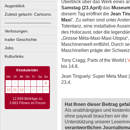
Überblick über das Werk eines a
Augenblick
Samstag (23.April)
das
Museum K
diesem Tag eröffnet die
Jean Tin
Zuletzt gelacht: Cartoons.
Maxi
". Zu sehen sind unter Ande
––––––––––––––––––––
Totentanz, eine installative Aus
Verlosungen.
des Holocaust, oder die legendä
„Grosse Méta-Maxi-Maxi-Utopia“, 
trailer Geschichte
Maschinenwelt entführt. Durch s
Jobs.
Maschinellen prägte der Schweize
Kulturlinks.
Tony Cragg: Parts of the World |
V
bis 14.8.
Kinokalender
Jean Tinguely: Super Meta Maxi 
Mo
Di
Mi
Do
Fr
Sa
So
23.4.
3
4
5
6
7
8
9
10
11
12
13
14
15
16
12.669 Beiträge zu
3.883 Filmen im Forum
Hat Ihnen dieser Beitrag gefa
Als unabhängiges und kostenl
ohne paywall brauchen wir die
Unterstützung unserer Leserin
verantwortlichen Journalism