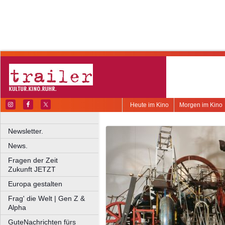
Heute im Kino
Morgen im Kino
Newsletter.
News.
Fragen der Zeit
Zukunft JETZT
Europa gestalten
Frag' die Welt | Gen Z &
Alpha
GuteNachrichten fürs