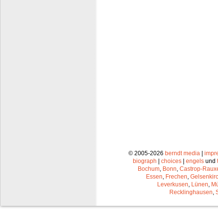
© 2005-2026
berndt media
|
impr
biograph
|
choices
|
engels
und
Bochum
,
Bonn
,
Castrop-Raux
Essen
,
Frechen
,
Gelsenkir
Leverkusen
,
Lünen
,
Mü
Recklinghausen
,