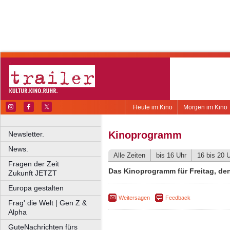
Heute im Kino
Morgen im Kino
Kinoprogramm
Newsletter.
News.
Alle Zeiten
bis 16 Uhr
16 bis 20 
Fragen der Zeit
Das Kinoprogramm für Freitag, de
Zukunft JETZT
Europa gestalten
Weitersagen
Feedback
Frag' die Welt | Gen Z &
Alpha
GuteNachrichten fürs