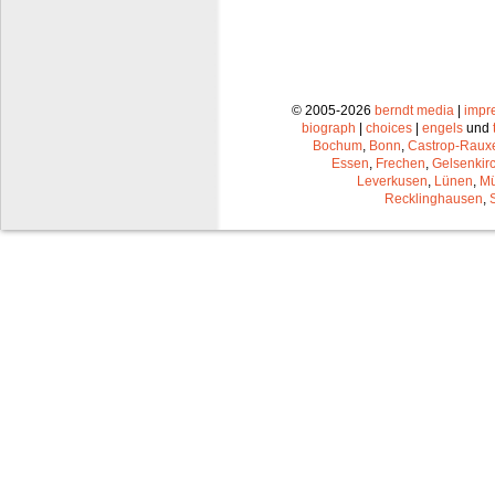
© 2005-2026
berndt media
|
impr
biograph
|
choices
|
engels
und
Bochum
,
Bonn
,
Castrop-Raux
Essen
,
Frechen
,
Gelsenkir
Leverkusen
,
Lünen
,
Mü
Recklinghausen
,