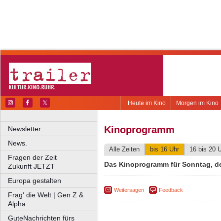
Heute im Kino
Morgen im Kino
Kinoprogramm
Newsletter.
News.
Alle Zeiten
bis 16 Uhr
16 bis 20 
Fragen der Zeit
Das Kinoprogramm für Sonntag, de
Zukunft JETZT
Europa gestalten
Weitersagen
Feedback
Frag' die Welt | Gen Z &
Alpha
GuteNachrichten fürs