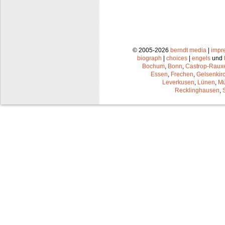
© 2005-2026
berndt media
|
impr
biograph
|
choices
|
engels
und
Bochum
,
Bonn
,
Castrop-Raux
Essen
,
Frechen
,
Gelsenkir
Leverkusen
,
Lünen
,
Mü
Recklinghausen
,