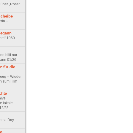
 über „Rose“
Scheibe
rin –
begann
tem“ 1960 –
n hilft nur
pann 01/26
 für die
berg – Wieder
ch zum Film
chte
hive
e lokale
12/25
nema Day –
no