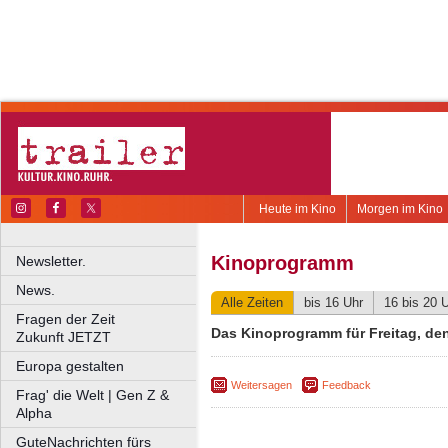
Heute im Kino
Morgen im Kino
Kinoprogramm
Newsletter.
News.
Alle Zeiten
bis 16 Uhr
16 bis 20 
Fragen der Zeit
Das Kinoprogramm für Freitag, den
Zukunft JETZT
Europa gestalten
Weitersagen
Feedback
Frag' die Welt | Gen Z &
Alpha
GuteNachrichten fürs