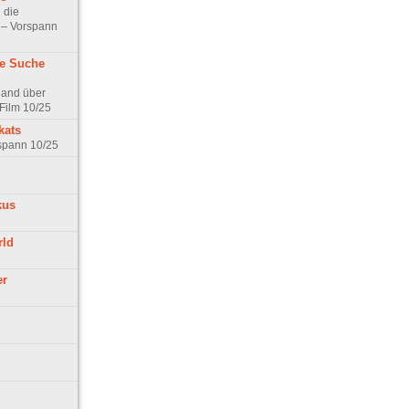
 die
t – Vorspann
ne Suche
land über
Film 10/25
kats
rspann 10/25
kus
rld
er