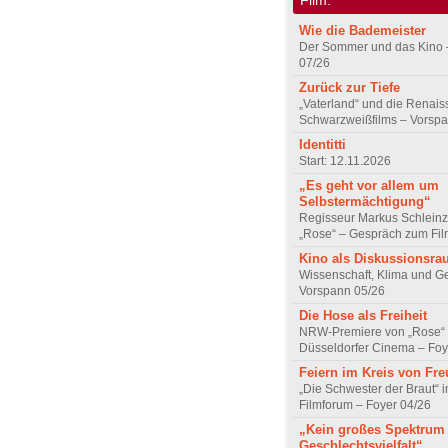
Wie die Bademeister
Der Sommer und das Kino 
07/26
Zurück zur Tiefe
„Vaterland“ und die Renai
Schwarzweißfilms – Vorsp
Identitti
Start: 12.11.2026
„Es geht vor allem um
Selbstermächtigung“
Regisseur Markus Schleinz
„Rose“ – Gespräch zum Fil
Kino als Diskussionsr
Wissenschaft, Klima und G
Vorspann 05/26
Die Hose als Freiheit
NRW-Premiere von „Rose“
Düsseldorfer Cinema – Foy
Feiern im Kreis von Fr
„Die Schwester der Braut“ 
Filmforum – Foyer 04/26
„Kein großes Spektrum
Geschlechtsvielfalt“