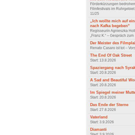
Förderkürzungen bedrohen
Filmfestivals im Ruhrgebie
11/25
„Ich wollte mich auf ei
nach Kafka begeben“
Regisseurin Agnieszka Hol
„Franz K.“ – Gespräch zum 
Der Meister des Filmpla
Renato Casaro ist tot – Vo
The End Of Oak Street
Start: 13.8.2026
Spaziergang nach Syra
Start: 20.8.2026
A Sad and Beautiful Wo
Start: 20.8.2026
Im Spiegel meiner Mutt
Start: 20.8.2026
Das Ende der Sterne
Start: 27.8.2026
Vaterland
Start: 3.9.2026
Diamanti
Start: 3.9.2026