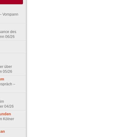
– Vorspann
ssance des
ann 06/26
er über
m 05/26
aum
espräch –
 im
er 04/26
eunden
im Kölner
 an