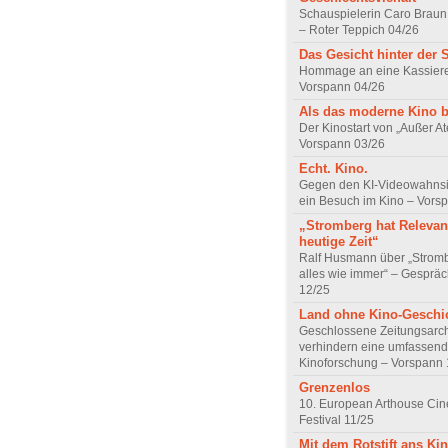
Schauspielerin Caro Braun
– Roter Teppich 04/26
Das Gesicht hinter der 
Hommage an eine Kassiere
Vorspann 04/26
Als das moderne Kino 
Der Kinostart von „Außer A
Vorspann 03/26
Echt. Kino.
Gegen den KI-Videowahnsin
ein Besuch im Kino – Vors
„Stromberg hat Relevanz
heutige Zeit“
Ralf Husmann über „Strom
alles wie immer“ – Gesprä
12/25
Land ohne Kino-Geschi
Geschlossene Zeitungsarc
verhindern eine umfassend
Kinoforschung – Vorspann 
Grenzenlos
10. European Arthouse Ci
Festival 11/25
Mit dem Rotstift ans Ki