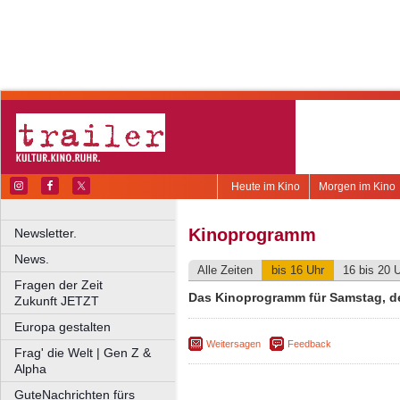
Heute im Kino
Morgen im Kino
Kinoprogramm
Newsletter.
News.
Alle Zeiten
bis 16 Uhr
16 bis 20 
Fragen der Zeit
Das Kinoprogramm für Samstag, de
Zukunft JETZT
Europa gestalten
Weitersagen
Feedback
Frag' die Welt | Gen Z &
Alpha
GuteNachrichten fürs