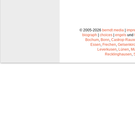
© 2005-2026
berndt media
|
impr
biograph
|
choices
|
engels
und
Bochum
,
Bonn
,
Castrop-Raux
Essen
,
Frechen
,
Gelsenkir
Leverkusen
,
Lünen
,
Mü
Recklinghausen
,